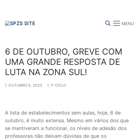
Skip
to
content
MENU
Search for:
6 DE OUTUBRO, GREVE COM
UMA GRANDE RESPOSTA DE
LUTA NA ZONA SUL!
FENPROF
CGTP-IN
FRENTE COMUM
OUTUBRO 6, 2023
1º CICLO
Search
for:
A lista de estabelecimentos sem aulas, hoje, 6 de
outubro, é muito extensa. Mesmo em vários dos que
sindicalização
se mantiveram a funcionar, os níveis de adesão dos
Notícias
professores não deixam dúvidas de que os