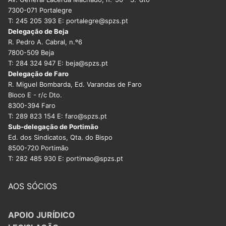
7300-071 Portalegre
T: 245 205 393 E: portalegre@spzs.pt
Delegação de Beja
R. Pedro A. Cabral, n.º6
7800-509 Beja
T: 284 324 947 E: beja@spzs.pt
Delegação de Faro
R. Miguel Bombarda, Ed. Varandas de Faro
Bloco E - r/c Dto.
8300-394 Faro
T: 289 823 154 E: faro@spzs.pt
Sub-delegação de Portimão
Ed. dos Sindicatos, Qta. do Bispo
8500-720 Portimão
T: 282 485 930 E: portimao@spzs.pt
AOS SÓCIOS
APOIO JURÍDICO