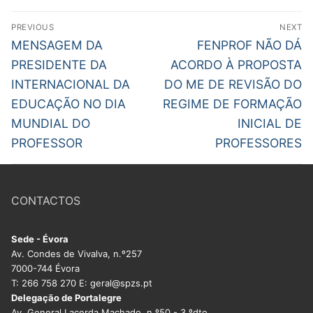
Navegação
PREVIOUS
NEXT
de
Previous
Next
MENSAGEM DA
FENPROF NÃO DÁ
post:
post:
artigos
PRESIDENTE DA
ACORDO À PROPOSTA
INTERNACIONAL DA
DO ME DE REVISÃO DO
EDUCAÇÃO NO DIA
REGIME DE FORMAÇÃO
MUNDIAL DO
INICIAL DE
PROFESSOR
PROFESSORES
CONTACTOS
Sede - Évora
Av. Condes de Vivalva, n.º257
7000-744 Évora
T: 266 758 270 E: geral@spzs.pt
Delegação de Portalegre
Av. General Lacerda Machado, n.º50 - 3.ºdto