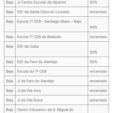
Beja
JI Centro Escolar de Aljustrel
50%
DOCENTES APOSENTADOS
Beja
EB1 de Santa Clara do Louredo
encerrada
Formação
Beja
Escola 1º CEB – Santiago Maior – Beja
Área de Sócios
94%
Revista Intervir
Beja
Escola 1º CEB de Baleizão
encerrada
Beja
EB1 de Cuba
Contactos
50%
Beja
EB1 de Faro do Alentejo
50%
Beja
Escola do 1º CEB
encerrada
Beja
JI de Faro do Alentejo
encerrada
Beja
JI de Vila Alva
encerrada
Beja
JI de Vila Ruiva
encerrada
Beja
Centro Educativo de S. Miguel do