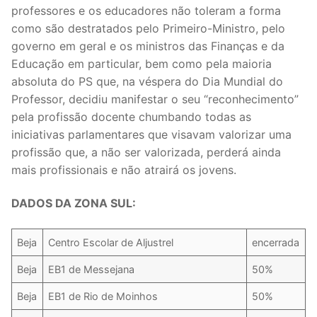
professores e os educadores não toleram a forma
Legislação
como são destratados pelo Primeiro-Ministro, pelo
governo em geral e os ministros das Finanças e da
Sectores
Educação em particular, bem como pela maioria
PRÉ-ESCOLAR
absoluta do PS que, na véspera do Dia Mundial do
Professor, decidiu manifestar o seu “reconhecimento”
1º CICLO
pela profissão docente chumbando todas as
iniciativas parlamentares que visavam valorizar uma
2º/3º CEB / SECUNDÁRIO
profissão que, a não ser valorizada, perderá ainda
mais profissionais e não atrairá os jovens.
ENSINO ARTÍSTICO
DADOS DA ZONA SUL:
EDUCAÇÃO ESPECIAL
PARTICULAR / IPSS / MISERICÓRDIAS
Beja
Centro Escolar de Aljustrel
encerrada
ENSINO SUPERIOR
Beja
EB1 de Messejana
50%
PROFESSORES CONTRATADOS
Beja
EB1 de Rio de Moinhos
50%