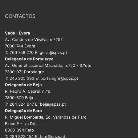
conteúdos
CONTACTOS
Sede - Évora
Av. Condes de Vivalva, n.º257
7000-744 Évora
T: 266 758 270 E: geral@spzs.pt
Delegação de Portalegre
Av. General Lacerda Machado, n.º50 - 3.ºdto
7300-071 Portalegre
T: 245 205 393 E: portalegre@spzs.pt
Delegação de Beja
R. Pedro A. Cabral, n.º6
7800-509 Beja
T: 284 324 947 E: beja@spzs.pt
Delegação de Faro
R. Miguel Bombarda, Ed. Varandas de Faro
Bloco E - r/c Dto.
8300-394 Faro
T: 289 823 154 E: faro@spzs.pt