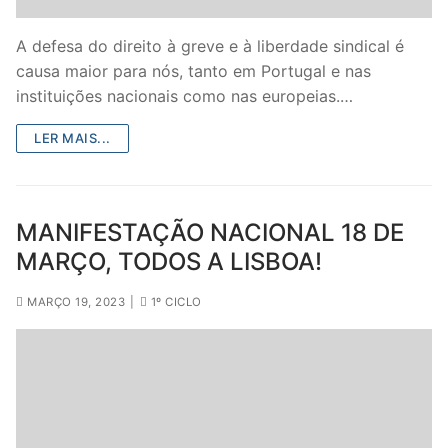
Legislação
A defesa do direito à greve e à liberdade sindical é
Sectores
causa maior para nós, tanto em Portugal e nas
instituições nacionais como nas europeias.…
PRÉ-ESCOLAR
LER MAIS...
1º CICLO
2º/3º CEB / SECUNDÁRIO
MANIFESTAÇÃO NACIONAL 18 DE
ENSINO ARTÍSTICO
MARÇO, TODOS A LISBOA!
EDUCAÇÃO ESPECIAL
MARÇO 19, 2023
|
1º CICLO
PARTICULAR / IPSS / MISERICÓRDIAS
ENSINO SUPERIOR
PROFESSORES CONTRATADOS