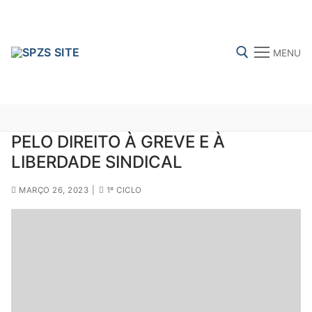
Skip
to
content
MENU
Search for:
PELO DIREITO À GREVE E À
LIBERDADE SINDICAL
FENPROF
CGTP-IN
FRENTE COMUM
MARÇO 26, 2023
|
1º CICLO
Search
for:
sindicalização
Notícias