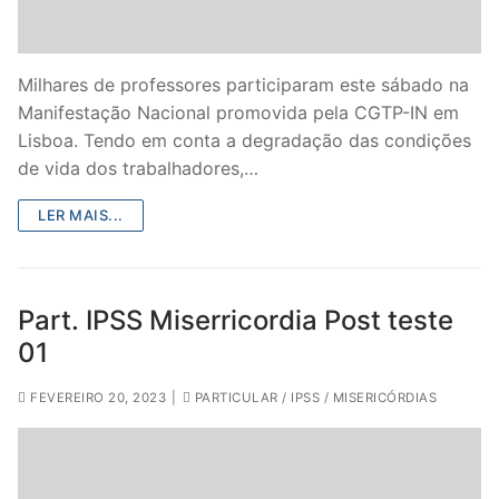
DOCENTES APOSENTADOS
Formação
Milhares de professores participaram este sábado na
Manifestação Nacional promovida pela CGTP-IN em
Área de Sócios
Lisboa. Tendo em conta a degradação das condições
Revista Intervir
de vida dos trabalhadores,…
Contactos
LER MAIS...
Part. IPSS Miserricordia Post teste
01
FEVEREIRO 20, 2023
|
PARTICULAR / IPSS / MISERICÓRDIAS