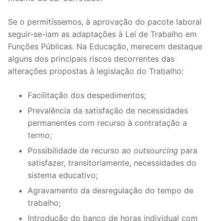
DOCENTES APOSENTADOS
Se o permitíssemos, à aprovação do pacote laboral
Formação
seguir-se-iam as adaptações à Lei de Trabalho em
Funções Públicas. Na Educação, merecem destaque
Área de Sócios
alguns dos principais riscos decorrentes das
alterações propostas à legislação do Trabalho:
Revista Intervir
Contactos
Facilitação dos despedimentos;
Prevalência da satisfação de necessidades
permanentes com recurso à contratação a
termo;
Possibilidade de recurso ao
outsourcing
para
satisfazer, transitoriamente, necessidades do
sistema educativo;
Agravamento da desregulação do tempo de
trabalho;
Introdução do banco de horas individual com