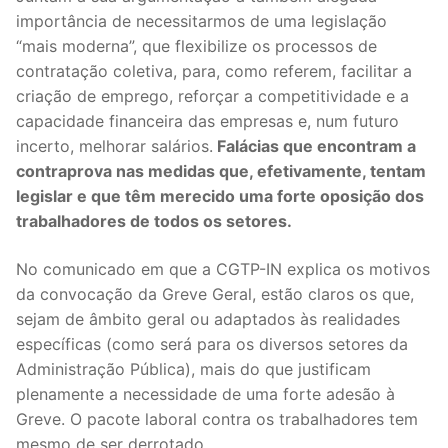
importância de necessitarmos de uma legislação
Legislação
“mais moderna”, que flexibilize os processos de
Sectores
contratação coletiva, para, como referem, facilitar a
criação de emprego, reforçar a competitividade e a
PRÉ-ESCOLAR
capacidade financeira das empresas e, num futuro
incerto, melhorar salários.
Falácias que encontram a
1º CICLO
contraprova nas medidas que, efetivamente, tentam
legislar e que têm merecido uma forte oposição dos
2º/3º CEB / SECUNDÁRIO
trabalhadores de todos os setores.
ENSINO ARTÍSTICO
No comunicado em que a CGTP-IN explica os motivos
EDUCAÇÃO ESPECIAL
da convocação da Greve Geral, estão claros os que,
sejam de âmbito geral ou adaptados às realidades
PARTICULAR / IPSS / MISERICÓRDIAS
específicas (como será para os diversos setores da
Administração Pública), mais do que justificam
ENSINO SUPERIOR
plenamente a necessidade de uma forte adesão à
Greve. O pacote laboral contra os trabalhadores tem
PROFESSORES CONTRATADOS
mesmo de ser derrotado.