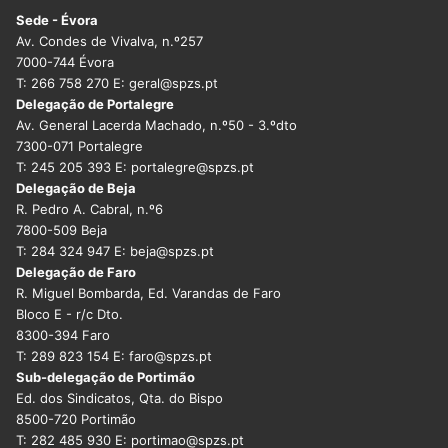
Sede - Évora
Av. Condes de Vivalva, n.º257
7000-744 Évora
T: 266 758 270 E: geral@spzs.pt
Delegação de Portalegre
Av. General Lacerda Machado, n.º50 - 3.ºdto
7300-071 Portalegre
T: 245 205 393 E: portalegre@spzs.pt
Delegação de Beja
R. Pedro A. Cabral, n.º6
7800-509 Beja
T: 284 324 947 E: beja@spzs.pt
Delegação de Faro
R. Miguel Bombarda, Ed. Varandas de Faro
Bloco E - r/c Dto.
8300-394 Faro
T: 289 823 154 E: faro@spzs.pt
Sub-delegação de Portimão
Ed. dos Sindicatos, Qta. do Bispo
8500-720 Portimão
T: 282 485 930 E: portimao@spzs.pt