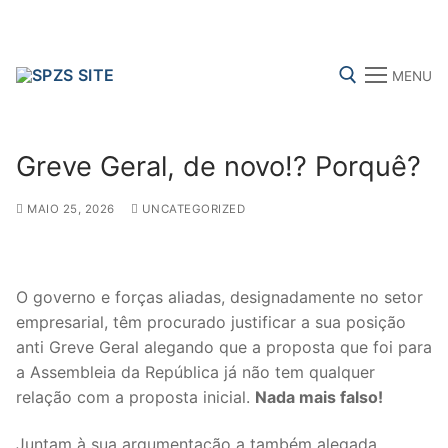
Skip
to
content
MENU
Search for:
Greve Geral, de novo!? Porquê?
MAIO 25, 2026
UNCATEGORIZED
FENPROF
CGTP-IN
FRENTE COMUM
O governo e forças aliadas, designadamente no setor
Search
empresarial, têm procurado justificar a sua posição
for:
anti Greve Geral alegando que a proposta que foi para
a Assembleia da República já não tem qualquer
sindicalização
relação com a proposta inicial.
Nada mais falso!
Notícias
Juntam à sua argumentação a também alegada