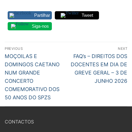
Partilhar
Tweet
Siga-nos
Navegação
PREVIOUS
NEXT
de
Previous
Next
MOÇOILAS E
FAQ’s – DIREITOS DOS
post:
post:
artigos
DOMINGOS CAETANO
DOCENTES EM DIA DE
NUM GRANDE
GREVE GERAL – 3 DE
CONCERTO
JUNHO 2026
COMEMORATIVO DOS
50 ANOS DO SPZS
CONTACTOS