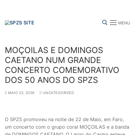
Skip
to
content
MENU
Search for:
MOÇOILAS E DOMINGOS
CAETANO NUM GRANDE
CONCERTO COMEMORATIVO
FENPROF
CGTP-IN
FRENTE COMUM
DOS 50 ANOS DO SPZS
MAIO 23, 2026
UNCATEGORIZED
Search
for:
sindicalização
O SPZS promoveu na noite de 22 de Maio, em Faro,
um concerto com o grupo coral MOÇOILAS e a banda
Notícias
de DOMINGOS CAETANO. O Largo do Carmo esteve