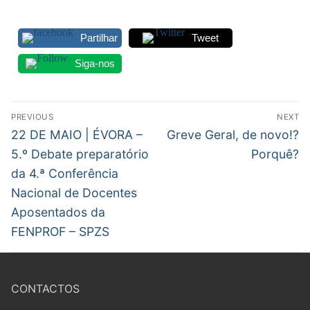
DOCENTES APOSENTADOS
Partilhar
Tweet
Formação
Siga-nos
Área de Sócios
Revista Intervir
Navegação
PREVIOUS
NEXT
de
Contactos
Previous
Next
22 DE MAIO | ÉVORA –
Greve Geral, de novo!?
post:
post:
artigos
5.º Debate preparatório
Porquê?
da 4.ª Conferência
Nacional de Docentes
Aposentados da
FENPROF – SPZS
CONTACTOS