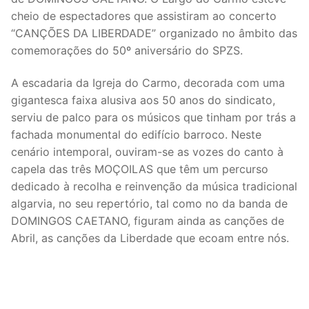
cheio de espectadores que assistiram ao concerto
Legislação
“CANÇÕES DA LIBERDADE” organizado no âmbito das
Sectores
comemorações do 50º aniversário do SPZS.
PRÉ-ESCOLAR
A escadaria da Igreja do Carmo, decorada com uma
gigantesca faixa alusiva aos 50 anos do sindicato,
1º CICLO
serviu de palco para os músicos que tinham por trás a
fachada monumental do edifício barroco. Neste
2º/3º CEB / SECUNDÁRIO
cenário intemporal, ouviram-se as vozes do canto à
ENSINO ARTÍSTICO
capela das três MOÇOILAS que têm um percurso
dedicado à recolha e reinvenção da música tradicional
EDUCAÇÃO ESPECIAL
algarvia, no seu repertório, tal como no da banda de
DOMINGOS CAETANO, figuram ainda as canções de
PARTICULAR / IPSS / MISERICÓRDIAS
Abril, as canções da Liberdade que ecoam entre nós.
ENSINO SUPERIOR
PROFESSORES CONTRATADOS