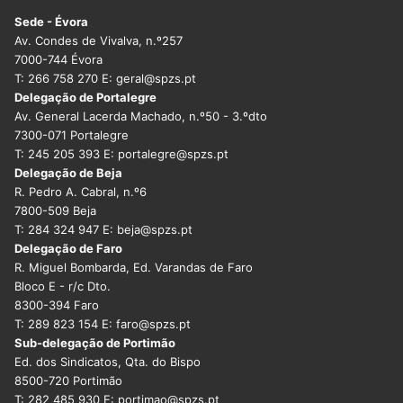
Sede - Évora
Av. Condes de Vivalva, n.º257
7000-744 Évora
T: 266 758 270 E: geral@spzs.pt
Delegação de Portalegre
Av. General Lacerda Machado, n.º50 - 3.ºdto
7300-071 Portalegre
T: 245 205 393 E: portalegre@spzs.pt
Delegação de Beja
R. Pedro A. Cabral, n.º6
7800-509 Beja
T: 284 324 947 E: beja@spzs.pt
Delegação de Faro
R. Miguel Bombarda, Ed. Varandas de Faro
Bloco E - r/c Dto.
8300-394 Faro
T: 289 823 154 E: faro@spzs.pt
Sub-delegação de Portimão
Ed. dos Sindicatos, Qta. do Bispo
8500-720 Portimão
T: 282 485 930 E: portimao@spzs.pt