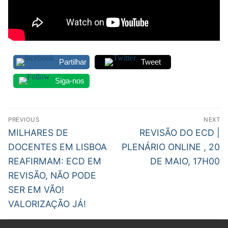
Partilhar
Tweet
Siga-nos
Navegação
PREVIOUS
NEXT
de
Previous
Next
MILHARES DE
REVISÃO DO ECD |
post:
post:
artigos
DOCENTES EM LISBOA
PLENÁRIO ONLINE , 20
REAFIRMAM: ECD EM
DE MAIO, 17H00
REVISÃO, NÃO PODE
SER EM VÃO!
VALORIZAÇÃO JÁ!