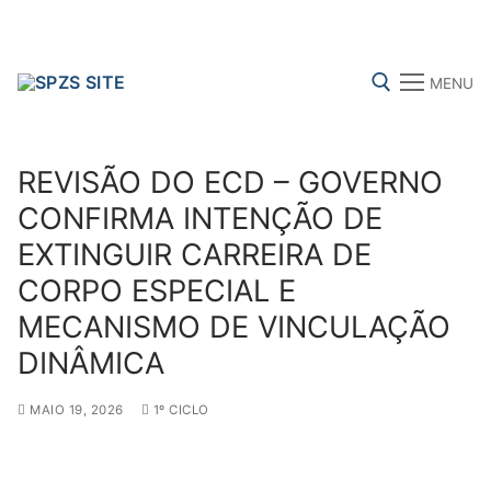
Skip
to
content
MENU
Search for:
REVISÃO DO ECD – GOVERNO
CONFIRMA INTENÇÃO DE
EXTINGUIR CARREIRA DE
FENPROF
CGTP-IN
FRENTE COMUM
CORPO ESPECIAL E
MECANISMO DE VINCULAÇÃO
Search
DINÂMICA
for:
MAIO 19, 2026
1º CICLO
sindicalização
Notícias