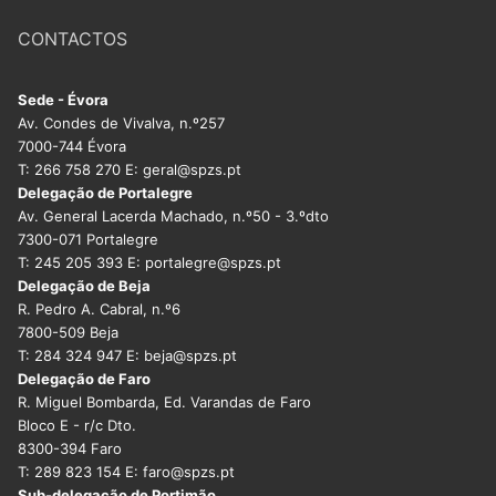
CONTACTOS
Sede - Évora
Av. Condes de Vivalva, n.º257
7000-744 Évora
T: 266 758 270 E: geral@spzs.pt
Delegação de Portalegre
Av. General Lacerda Machado, n.º50 - 3.ºdto
7300-071 Portalegre
T: 245 205 393 E: portalegre@spzs.pt
Delegação de Beja
R. Pedro A. Cabral, n.º6
7800-509 Beja
T: 284 324 947 E: beja@spzs.pt
Delegação de Faro
R. Miguel Bombarda, Ed. Varandas de Faro
Bloco E - r/c Dto.
8300-394 Faro
T: 289 823 154 E: faro@spzs.pt
Sub-delegação de Portimão