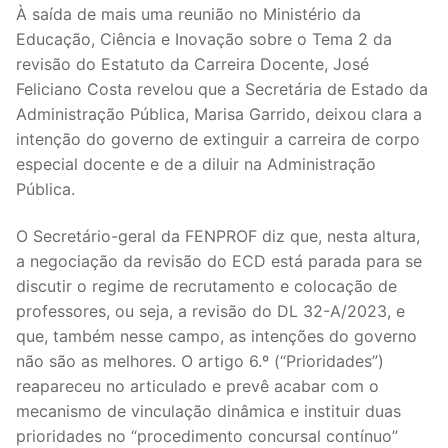
À saída de mais uma reunião no Ministério da
Legislação
Educação, Ciência e Inovação sobre o Tema 2 da
revisão do Estatuto da Carreira Docente, José
Sectores
Feliciano Costa revelou que a Secretária de Estado da
Administração Pública, Marisa Garrido, deixou clara a
PRÉ-ESCOLAR
intenção do governo de extinguir a carreira de corpo
1º CICLO
especial docente e de a diluir na Administração
Pública.
2º/3º CEB / SECUNDÁRIO
O Secretário-geral da FENPROF diz que, nesta altura,
ENSINO ARTÍSTICO
a negociação da revisão do ECD está parada para se
discutir o regime de recrutamento e colocação de
EDUCAÇÃO ESPECIAL
professores, ou seja, a revisão do DL 32-A/2023, e
PARTICULAR / IPSS / MISERICÓRDIAS
que, também nesse campo, as intenções do governo
não são as melhores. O artigo 6.º (“Prioridades”)
ENSINO SUPERIOR
reapareceu no articulado e prevê acabar com o
mecanismo de vinculação dinâmica e instituir duas
PROFESSORES CONTRATADOS
prioridades no “procedimento concursal contínuo”