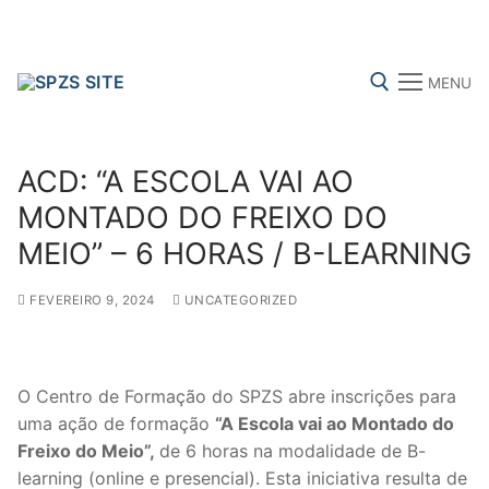
Skip
to
content
MENU
Search for:
ACD: “A ESCOLA VAI AO
MONTADO DO FREIXO DO
MEIO” – 6 HORAS / B-LEARNING
FENPROF
CGTP-IN
FRENTE COMUM
FEVEREIRO 9, 2024
UNCATEGORIZED
Search
for:
O Centro de Formação do SPZS abre inscrições para
uma ação de formação
“A Escola vai ao Montado do
sindicalização
Freixo do Meio”,
de 6 horas na modalidade de B-
Notícias
learning (online e presencial). Esta iniciativa resulta de