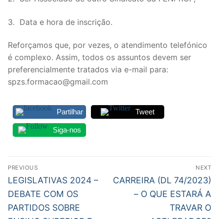
3. Data e hora de inscrição.
Reforçamos que, por vezes, o atendimento telefónico
é complexo. Assim, todos os assuntos devem ser
preferencialmente tratados via e-mail para:
spzs.formacao@gmail.com
Partilhar
Tweet
Siga-nos
Navegação
PREVIOUS
NEXT
de
Previous
Next
LEGISLATIVAS 2024 –
CARREIRA (DL 74/2023)
post:
post:
artigos
DEBATE COM OS
– O QUE ESTARÁ A
PARTIDOS SOBRE
TRAVAR O