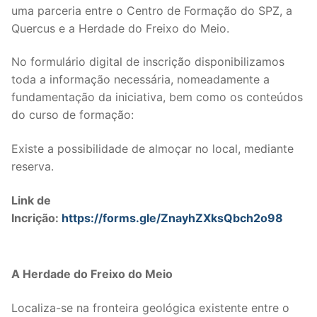
uma parceria entre o Centro de Formação do SPZ, a
Legislação
Quercus e a Herdade do Freixo do Meio.
Sectores
No formulário digital de inscrição disponibilizamos
toda a informação necessária, nomeadamente a
PRÉ-ESCOLAR
fundamentação da iniciativa, bem como os conteúdos
1º CICLO
do curso de formação:
2º/3º CEB / SECUNDÁRIO
Existe a possibilidade de almoçar no local, mediante
reserva.
ENSINO ARTÍSTICO
Link de
EDUCAÇÃO ESPECIAL
Incrição:
https://forms.gle/ZnayhZXksQbch2o98
PARTICULAR / IPSS / MISERICÓRDIAS
ENSINO SUPERIOR
A Herdade do Freixo do Meio
PROFESSORES CONTRATADOS
Localiza-se na fronteira geológica existente entre o