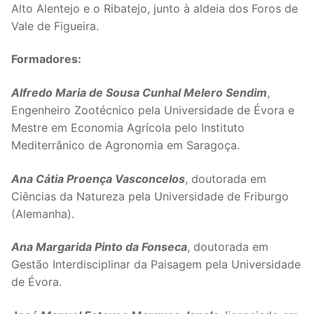
Alto Alentejo e o Ribatejo, junto à aldeia dos Foros de
DOCENTES APOSENTADOS
Vale de Figueira.
Formação
Formadores:
Área de Sócios
Alfredo Maria de Sousa Cunhal Melero Sendim
,
Revista Intervir
Engenheiro Zootécnico pela Universidade de Évora e
Mestre em Economia Agrícola pelo Instituto
Contactos
Mediterrânico de Agronomia em Saragoça.
Ana Cátia Proença Vasconcelos
, doutorada em
Ciências da Natureza pela Universidade de Friburgo
(Alemanha).
Ana Margarida Pinto da Fonseca
, doutorada em
Gestão Interdisciplinar da Paisagem pela Universidade
de Évora.