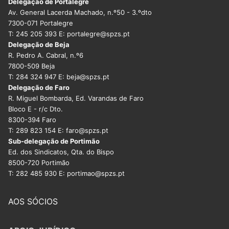
Delegação de Portalegre
Av. General Lacerda Machado, n.º50 - 3.ºdto
7300-071 Portalegre
T: 245 205 393 E: portalegre@spzs.pt
Delegação de Beja
R. Pedro A. Cabral, n.º6
7800-509 Beja
T: 284 324 947 E: beja@spzs.pt
Delegação de Faro
R. Miguel Bombarda, Ed. Varandas de Faro
Bloco E - r/c Dto.
8300-394 Faro
T: 289 823 154 E: faro@spzs.pt
Sub-delegação de Portimão
Ed. dos Sindicatos, Qta. do Bispo
8500-720 Portimão
T: 282 485 930 E: portimao@spzs.pt
AOS SÓCIOS