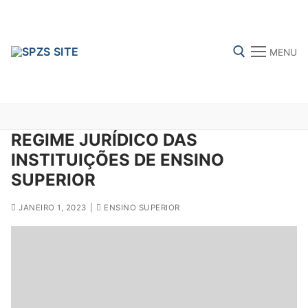
Skip
to
content
MENU
Search for:
REGIME JURÍDICO DAS
INSTITUIÇÕES DE ENSINO
FENPROF
CGTP-IN
FRENTE COMUM
SUPERIOR
JANEIRO 1, 2023
|
ENSINO SUPERIOR
Search
for:
sindicalização
Notícias