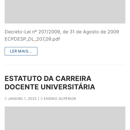
DOCENTES APOSENTADOS
Formação
Área de Sócios
Decreto-Lei nº 207/2009, de 31 de Agosto de 2009
ECPDESP_DL_207_09.pdf
Revista Intervir
LER MAIS...
Contactos
ESTATUTO DA CARREIRA
DOCENTE UNIVERSITÁRIA
JANEIRO 1, 2023
|
ENSINO SUPERIOR