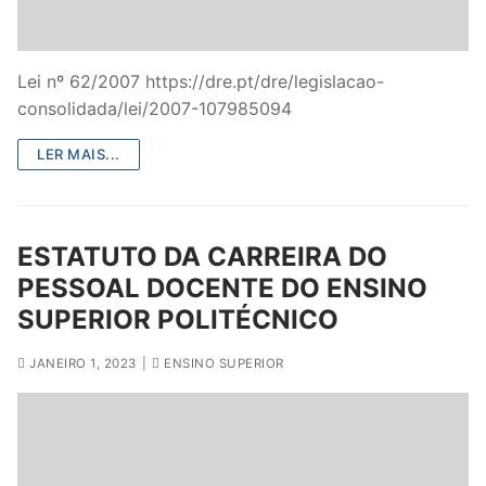
Legislação
Sectores
Lei nº 62/2007 https://dre.pt/dre/legislacao-
consolidada/lei/2007-107985094
PRÉ-ESCOLAR
LER MAIS...
1º CICLO
2º/3º CEB / SECUNDÁRIO
ESTATUTO DA CARREIRA DO
ENSINO ARTÍSTICO
PESSOAL DOCENTE DO ENSINO
EDUCAÇÃO ESPECIAL
SUPERIOR POLITÉCNICO
PARTICULAR / IPSS / MISERICÓRDIAS
JANEIRO 1, 2023
|
ENSINO SUPERIOR
ENSINO SUPERIOR
PROFESSORES CONTRATADOS