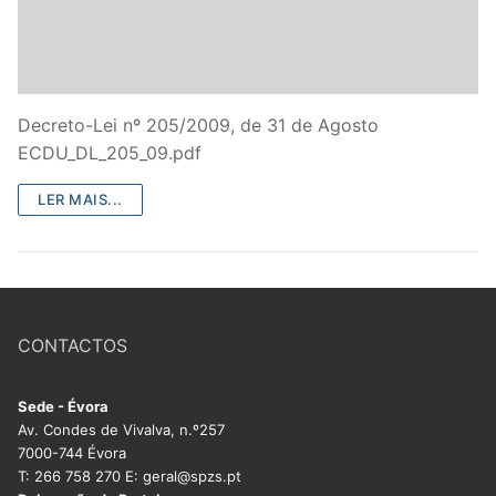
Decreto-Lei nº 205/2009, de 31 de Agosto
ECDU_DL_205_09.pdf
LER MAIS...
CONTACTOS
Sede - Évora
Av. Condes de Vivalva, n.º257
7000-744 Évora
T: 266 758 270 E: geral@spzs.pt