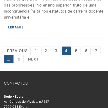
das progressões. No ensino superior, fruto de uma
incongruência ínsita nos estatutos de carreira docente
universitária e…
LER MAIS...
Paginação
PREVIOUS
1
2
3
4
5
6
7
dos
…
9
NEXT
conteúdos
CONTACTOS
Sede - Évora
Av. Condes de Vivalva, n.º257
7000-744 Évora