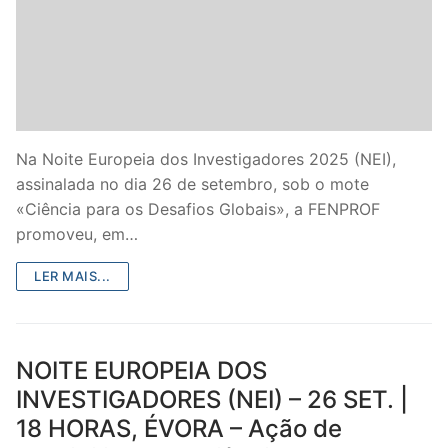
DOCENTES APOSENTADOS
Formação
Área de Sócios
Revista Intervir
Na Noite Europeia dos Investigadores 2025 (NEI),
assinalada no dia 26 de setembro, sob o mote
Contactos
«Ciência para os Desafios Globais», a FENPROF
promoveu, em…
LER MAIS...
NOITE EUROPEIA DOS
INVESTIGADORES (NEI) – 26 SET. |
18 HORAS, ÉVORA – Ação de