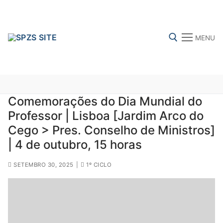
Skip
to
content
MENU
Search for:
Comemorações do Dia Mundial do
Professor | Lisboa [Jardim Arco do
FENPROF
CGTP-IN
FRENTE COMUM
Cego > Pres. Conselho de Ministros]
| 4 de outubro, 15 horas
Search
SETEMBRO 30, 2025
|
1º CICLO
for:
sindicalização
Notícias