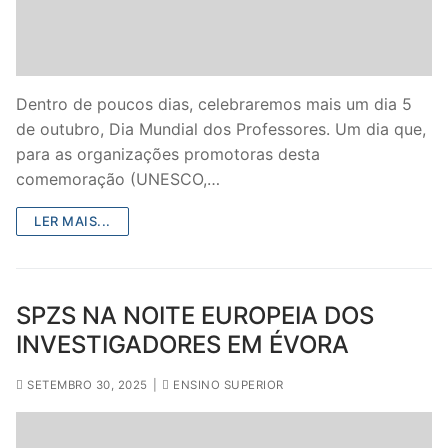
Legislação
Sectores
Dentro de poucos dias, celebraremos mais um dia 5
PRÉ-ESCOLAR
de outubro, Dia Mundial dos Professores. Um dia que,
para as organizações promotoras desta
1º CICLO
comemoração (UNESCO,…
2º/3º CEB / SECUNDÁRIO
LER MAIS...
ENSINO ARTÍSTICO
EDUCAÇÃO ESPECIAL
SPZS NA NOITE EUROPEIA DOS
PARTICULAR / IPSS / MISERICÓRDIAS
INVESTIGADORES EM ÉVORA
ENSINO SUPERIOR
SETEMBRO 30, 2025
|
ENSINO SUPERIOR
PROFESSORES CONTRATADOS