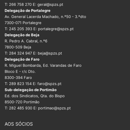
T: 266 758 270 E: geral@spzs.pt
Delegação de Portalegre
Av. General Lacerda Machado, n.º50 - 3.ºdto
7300-071 Portalegre
T: 245 205 393 E: portalegre@spzs.pt
Delegação de Beja
R. Pedro A. Cabral, n.º6
7800-509 Beja
T: 284 324 947 E: beja@spzs.pt
Delegação de Faro
R. Miguel Bombarda, Ed. Varandas de Faro
Bloco E - r/c Dto.
8300-394 Faro
T: 289 823 154 E: faro@spzs.pt
Sub-delegação de Portimão
Ed. dos Sindicatos, Qta. do Bispo
8500-720 Portimão
T: 282 485 930 E: portimao@spzs.pt
AOS SÓCIOS