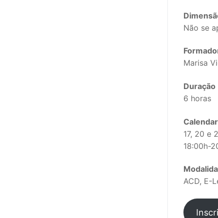
sindicalização
Dimensã
Notícias
Não se a
Legislação
Formado
Marisa V
Sectores
Duração
PRÉ-ESCOLAR
6 horas
1º CICLO
Calendar
2º/3º CEB / 
17, 20 e 
18:00h-2
ENSINO ARTÍS
Modalid
EDUCAÇÃO ES
ACD, E-L
PARTICULAR /
Inscr
ENSINO SUPE