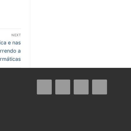
NEXT
ca e nas
orrendo a
ormáticas