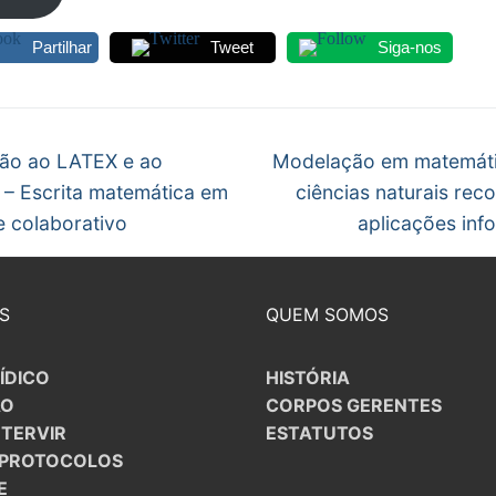
S CONTRATADOS
Partilhar
Tweet
Siga-nos
POSENTADOS
egação
Next
ção ao LATEX e ao
Modelação em matemáti
post:
 – Escrita matemática em
ciências naturais rec
gos
 colaborativo
aplicações inf
S
QUEM SOMOS
ÍDICO
HISTÓRIA
ÃO
CORPOS GERENTES
NTERVIR
ESTATUTOS
/PROTOCOLOS
E