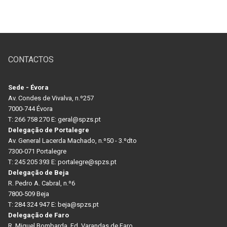
CONTACTOS
Sede - Évora
Av. Condes de Vivalva, n.º257
7000-744 Évora
T: 266 758 270 E: geral@spzs.pt
Delegação de Portalegre
Av. General Lacerda Machado, n.º50 - 3.ºdto
7300-071 Portalegre
T: 245 205 393 E: portalegre@spzs.pt
Delegação de Beja
R. Pedro A. Cabral, n.º6
7800-509 Beja
T: 284 324 947 E: beja@spzs.pt
Delegação de Faro
R. Miguel Bombarda, Ed. Varandas de Faro