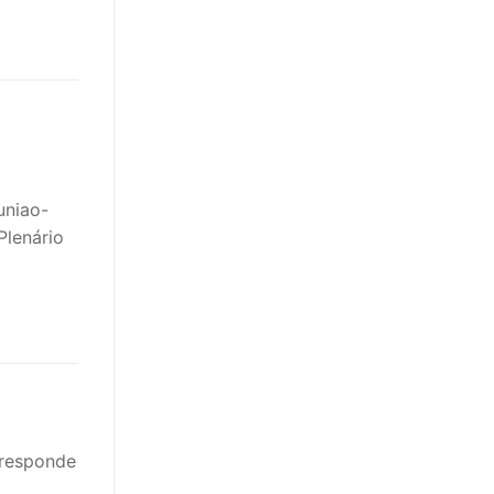
uniao-
Plenário
rresponde