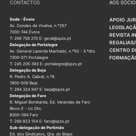
CONTACTOS
AOS SÓCIO
Sede - Évora
APOIO JUR
Av. Condes de Vivalva, n.º257
LEGISLAÇ
7000-744 Évora
REVISTA I
T: 266 758 270 E: geral@spzs.pt
REGALIAS
Delegação de Portalegre
CENTRO D
Av. General Lacerda Machado, n.º50 - 3.ºdto
FORMAÇÃ
7300-071 Portalegre
T: 245 205 393 E: portalegre@spzs.pt
Delegação de Beja
R. Pedro A. Cabral, n.º6
7800-509 Beja
T: 284 324 947 E: beja@spzs.pt
Delegação de Faro
R. Miguel Bombarda, Ed. Varandas de Faro
Bloco E - r/c Dto.
8300-394 Faro
T: 289 823 154 E: faro@spzs.pt
Sub-delegação de Portimão
Ed. dos Sindicatos, Qta. do Bispo