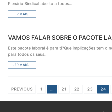
Plenário Sindical aberto a todos…
LER MAIS...
VAMOS FALAR SOBRE O PACOTE L
Este pacote laboral é para ti?Que implicações tem o n
para todos os seus…
LER MAIS...
Paginação
PREVIOUS
1
…
21
22
23
24
dos
conteúdos