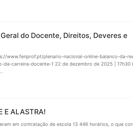
l Geral do Docente, Direitos, Deveres e
/www.fenprof.pt/plenario-nacional-online-balanco-da-re
-da-carreira-docente-1 22 de dezembro de 2025 | 17h30 
a…
SECUNDÁRIO
TICO
PECIAL
E E ALASTRA!
 IPSS / MISERICÓRDIAS
iveram em contratação de escola 13 446 horários, o que co
RIOR