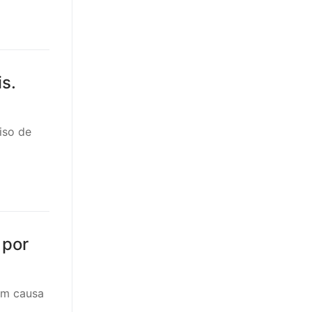
s.
iso de
 por
 em causa