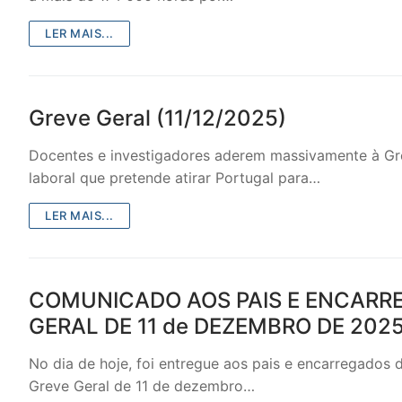
LER MAIS...
PROFESSORE
DOCENTES A
Formação
Greve Geral (11/12/2025)
Área de Sócios
Docentes e investigadores aderem massivamente à Gre
laboral que pretende atirar Portugal para…
Revista Intervir
LER MAIS...
Contactos
​COMUNICADO AOS PAIS E ENCARR
GERAL DE 11 de DEZEMBRO DE 202
No dia de hoje, foi entregue aos pais e encarregad
Greve Geral de 11 de dezembro…