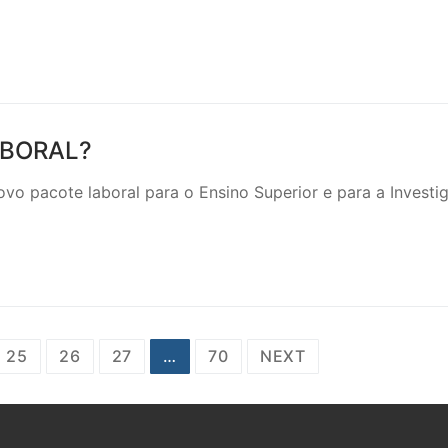
ABORAL?
ovo pacote laboral para o Ensino Superior e para a Investi
25
26
27
…
70
NEXT