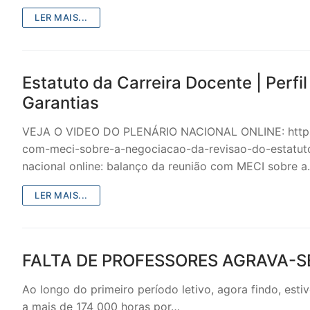
sindicalização
LER MAIS...
Notícias
Legislação
Estatuto da Carreira Docente | Perfi
Sectores
Garantias
PRÉ-ESCOLAR
VEJA O VIDEO DO PLENÁRIO NACIONAL ONLINE: https:/
com-meci-sobre-a-negociacao-da-revisao-do-estatuto
1º CICLO
nacional online: balanço da reunião com MECI sobre 
2º/3º CEB / 
LER MAIS...
ENSINO ARTÍS
EDUCAÇÃO ES
FALTA DE PROFESSORES AGRAVA-S
PARTICULAR /
Ao longo do primeiro período letivo, agora findo, est
a mais de 174 000 horas por…
ENSINO SUPE