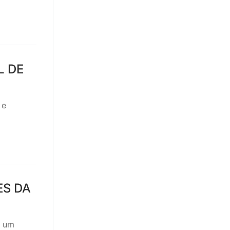
L DE
 e
ES DA
, um