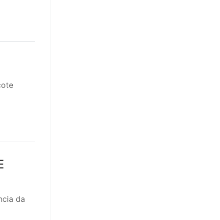
cote
E
ncia da