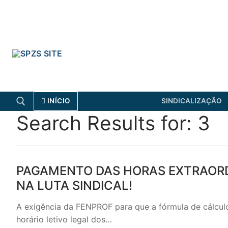
Skip
to
content
INÍCIO
SINDICALIZAÇÃO
Search Results for:
3
Search for:
FENPROF
CGTP-IN
PAGAMENTO DAS HORAS EXTRAORDI
NA LUTA SINDICAL!
Search
A exigência da FENPROF para que a fórmula de cálculo
for:
horário letivo legal dos…