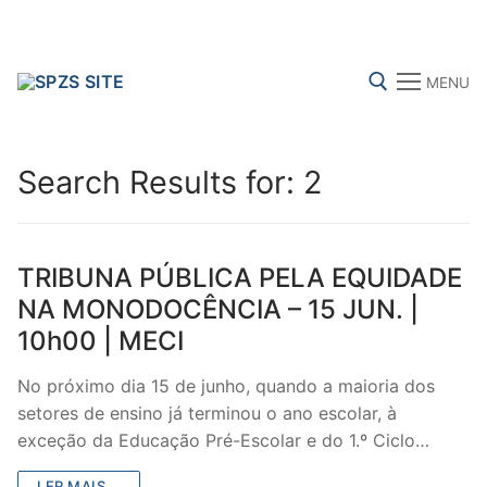
Skip
to
content
MENU
Search for:
Search Results for:
2
FENPROF
CGTP-IN
FRENTE COMUM
TRIBUNA PÚBLICA PELA EQUIDADE
NA MONODOCÊNCIA – 15 JUN. |
10h00 | MECI
Search
for:
No próximo dia 15 de junho, quando a maioria dos
setores de ensino já terminou o ano escolar, à
sindicalização
exceção da Educação Pré-Escolar e do 1.º Ciclo…
Notícias
LER MAIS...