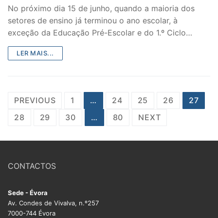
No próximo dia 15 de junho, quando a maioria dos
setores de ensino já terminou o ano escolar, à
exceção da Educação Pré-Escolar e do 1.º Ciclo…
LER MAIS...
Paginação
PREVIOUS
1
…
24
25
26
27
dos
28
29
30
…
80
NEXT
conteúdos
CONTACTOS
Sede - Évora
Av. Condes de Vivalva, n.º257
7000-744 Évora