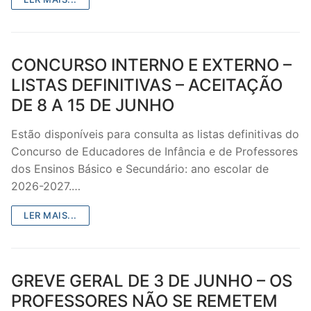
Legislação
Sectores
CONCURSO INTERNO E EXTERNO –
PRÉ-ESCOLAR
LISTAS DEFINITIVAS – ACEITAÇÃO
DE 8 A 15 DE JUNHO
1º CICLO
Estão disponíveis para consulta as listas definitivas do
2º/3º CEB / SECUNDÁRIO
Concurso de Educadores de Infância e de Professores
dos Ensinos Básico e Secundário: ano escolar de
ENSINO ARTÍSTICO
2026-2027.…
EDUCAÇÃO ESPECIAL
LER MAIS...
PARTICULAR / IPSS / MISERICÓRDIAS
ENSINO SUPERIOR
GREVE GERAL DE 3 DE JUNHO – OS
PROFESSORES CONTRATADOS
PROFESSORES NÃO SE REMETEM