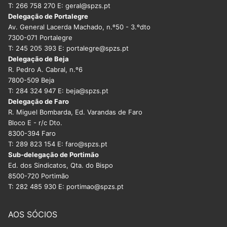
T: 266 758 270 E: geral@spzs.pt
Delegação de Portalegre
Av. General Lacerda Machado, n.º50 - 3.ºdto
7300-071 Portalegre
T: 245 205 393 E: portalegre@spzs.pt
Delegação de Beja
R. Pedro A. Cabral, n.º6
7800-509 Beja
T: 284 324 947 E: beja@spzs.pt
Delegação de Faro
R. Miguel Bombarda, Ed. Varandas de Faro
Bloco E - r/c Dto.
8300-394 Faro
T: 289 823 154 E: faro@spzs.pt
Sub-delegação de Portimão
Ed. dos Sindicatos, Qta. do Bispo
8500-720 Portimão
T: 282 485 930 E: portimao@spzs.pt
AOS SÓCIOS