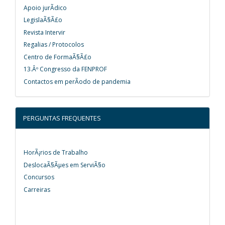
Apoio jurÃ­dico
LegislaÃ§Ã£o
Revista Intervir
Regalias / Protocolos
Centro de FormaÃ§Ã£o
13.Âº Congresso da FENPROF
Contactos em perÃ­odo de pandemia
PERGUNTAS FREQUENTES
HorÃ¡rios de Trabalho
DeslocaÃ§Ãµes em ServiÃ§o
Concursos
Carreiras