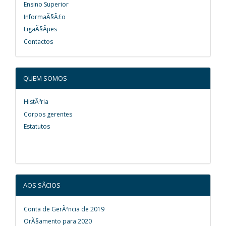
Ensino Superior
InformaÃ§Ã£o
LigaÃ§Ãµes
Contactos
QUEM SOMOS
HistÃ³ria
Corpos gerentes
Estatutos
AOS SÃCIOS
Conta de GerÃªncia de 2019
OrÃ§amento para 2020