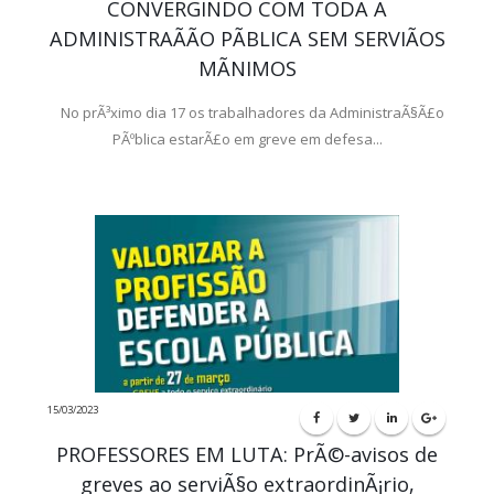
CONVERGINDO COM TODA A
ADMINISTRAÃÃO PÃBLICA SEM SERVIÃOS
MÃNIMOS
No prÃ³ximo dia 17 os trabalhadores da AdministraÃ§Ã£o
PÃºblica estarÃ£o em greve em defesa...
15/03/2023
PROFESSORES EM LUTA: PrÃ©-avisos de
greves ao serviÃ§o extraordinÃ¡rio,