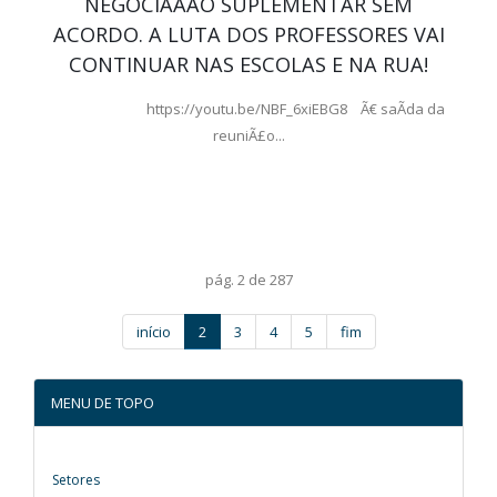
NEGOCIAÃÃO SUPLEMENTAR SEM
ACORDO. A LUTA DOS PROFESSORES VAI
CONTINUAR NAS ESCOLAS E NA RUA!
https://youtu.be/NBF_6xiEBG8 Ã€ saÃ­da da
reuniÃ£o...
pág. 2 de 287
início
2
3
4
5
fim
MENU DE TOPO
Setores