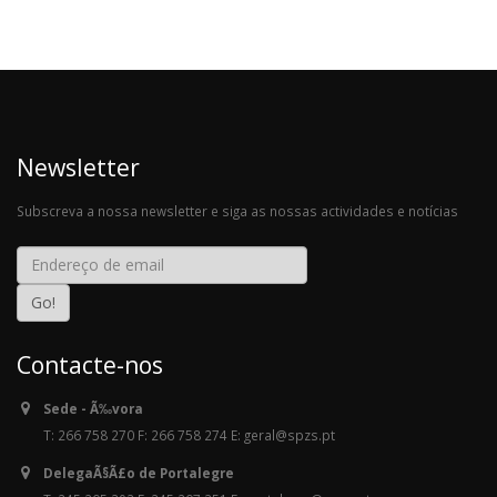
Newsletter
Subscreva a nossa newsletter e siga as nossas actividades e notícias
Contacte-nos
Sede - Ã‰vora
T: 266 758 270 F: 266 758 274 E: geral@spzs.pt
DelegaÃ§Ã£o de Portalegre