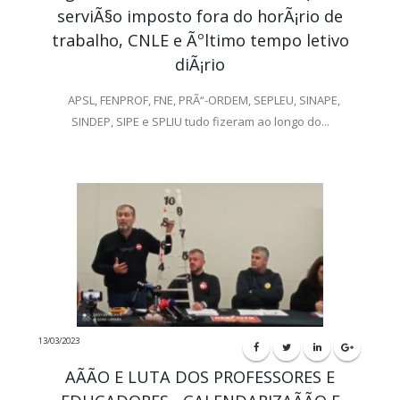
serviÃ§o imposto fora do horÃ¡rio de
trabalho, CNLE e Ãºltimo tempo letivo
diÃ¡rio
APSL, FENPROF, FNE, PRÃ“-ORDEM, SEPLEU, SINAPE,
SINDEP, SIPE e SPLIU tudo fizeram ao longo do...
13/03/2023
AÃÃO E LUTA DOS PROFESSORES E