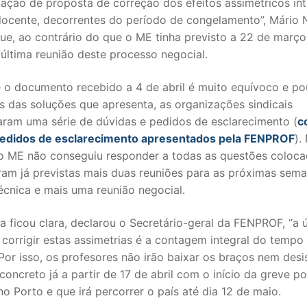
ação de proposta de correção dos efeitos assimétricos int
 docente, decorrentes do período de congelamento”, Mário 
S CONTRATADOS
ue, ao contrário do que o ME tinha previsto a 22 de março
 última reunião deste processo negocial.
POSENTADOS
e o documento recebido a 4 de abril é muito equívoco e po
s das soluções que apresenta, as organizações sindicais
aram uma série de dúvidas e pedidos de esclarecimento (
c
pedidos de esclarecimento apresentados pela FENPROF
).
 o ME não conseguiu responder a todas as questões coloca
aram já previstas mais duas reuniões para as próximas sem
écnica e mais uma reunião negocial.
 ficou clara, declarou o Secretário-geral da FENPROF, “a 
corrigir estas assimetrias é a contagem integral do tempo
 Por isso, os profesores não irão baixar os braços nem desis
 concreto já a partir de 17 de abril com o início da greve po
 no Porto e que irá percorrer o país até dia 12 de maio.