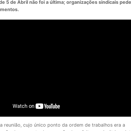
e 5 de Abril não foi a última; organizações sindicais pe
imentos.
SECUNDÁRIO
TICO
PECIAL
 IPSS / MISERICÓRDIAS
a reunião, cujo único ponto da ordem de trabalhos era a
RIOR