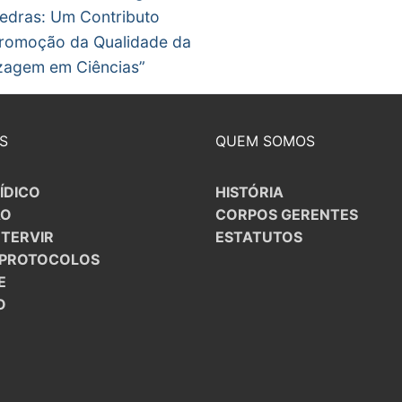
gos
Vedras: Um Contributo
Promoção da Qualidade da
zagem em Ciências”
S
QUEM SOMOS
ÍDICO
HISTÓRIA
ÃO
CORPOS GERENTES
NTERVIR
ESTATUTOS
/PROTOCOLOS
E
O