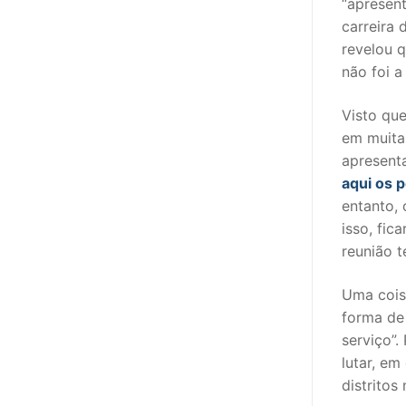
“apresent
carreira
PROFESSORE
revelou q
não foi a
DOCENTES A
Formação
Visto qu
em muita
Área de Sócios
apresent
aqui os 
Revista Intervir
entanto,
isso, fic
Contactos
reunião t
Uma coisa
forma de 
serviço”.
lutar, em
distritos