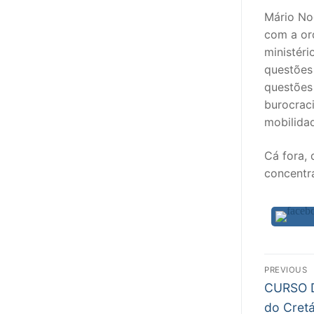
Mário No
com a or
ministéri
questões 
questões
burocrac
mobilida
Cá fora, 
concentr
Nav
PREVIOUS
Previous
de
CURSO D
post:
do Cretá