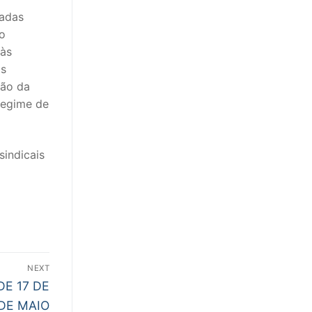
nadas
 o
 às
as
ção da
regime de
sindicais
NEXT
DE 17 DE
 DE MAIO