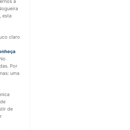
ernos à
Nogueira
, esta
uco claro
onheça
 No
das. Por
anas: uma
única
 de
tir de
r