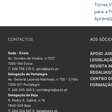
arti
Torres 
para a 
Aprendi
CONTACTOS
AOS SÓCIO
Sede - Évora
APOIO JUR
Av. Condes de Vivalva, n.º257
LEGISLAÇ
7000-744 Évora
REVISTA I
T: 266 758 270 E: geral@spzs.pt
REGALIAS
Delegação de Portalegre
CENTRO D
Av. General Lacerda Machado, n.º50 - 3.ºdto
FORMAÇÃ
7300-071 Portalegre
T: 245 205 393 E: portalegre@spzs.pt
Delegação de Beja
R. Pedro A. Cabral, n.º6
7800-509 Beja
T: 284 324 947 E: beja@spzs.pt