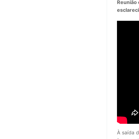
Reunião d
sindicalização
esclarec
Notícias
Legislação
Sectores
PRÉ-ESCOLAR
1º CICLO
2º/3º CEB / 
ENSINO ARTÍS
EDUCAÇÃO ES
PARTICULAR /
À saída d
ENSINO SUPE