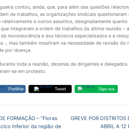
gueira contou, ainda, que, para além das questões relacio
dem de trabalhos, as organizações sindicais questionaram
o relativamente a outros assuntos, designadamente quanto
que integraram a ordem de trabalhos da última reunião – 
 da monodocência e dos técnicos especializados e a redu
ia -, mas também insistiram na necessidade de revisão do 
de por doença.
durante toda a reunião, dezenas de dirigentes e delegados 
aram-se em protesto.
Partilhar
Tweet
Siga-nos
egação
Next
E FORMAÇÃO – “Floras
GREVE POR DISTRITOS 
post:
cico Inferior da região de
ABRIL A 12