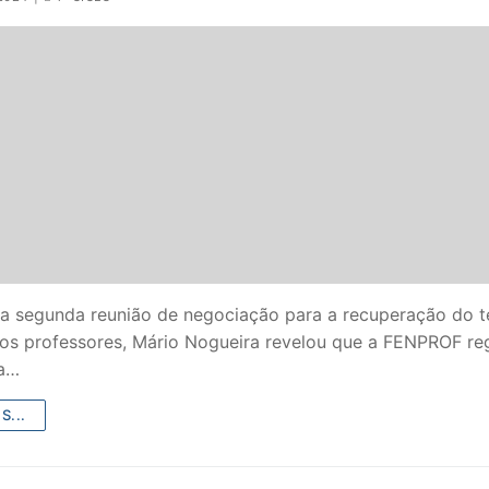
S CONTRATADOS
POSENTADOS
da segunda reunião de negociação para a recuperação do 
dos professores, Mário Nogueira revelou que a FENPROF re
ia…
S...