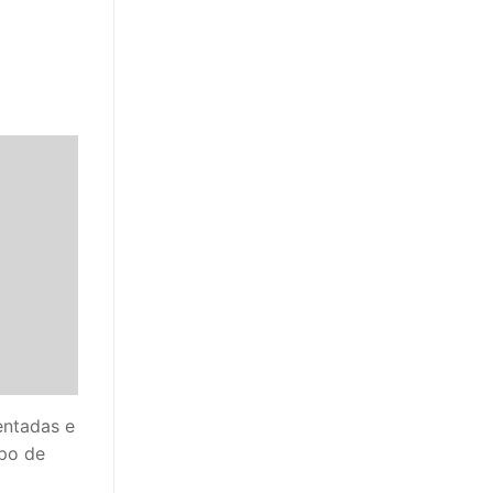
entadas e
po de