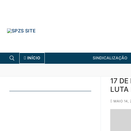
Skip
to
content
INÍCIO
SINDICALIZAÇÃO
17 DE
Search for:
LUTA
FENPROF
CGTP-IN
MAIO 14, 
Search
for: