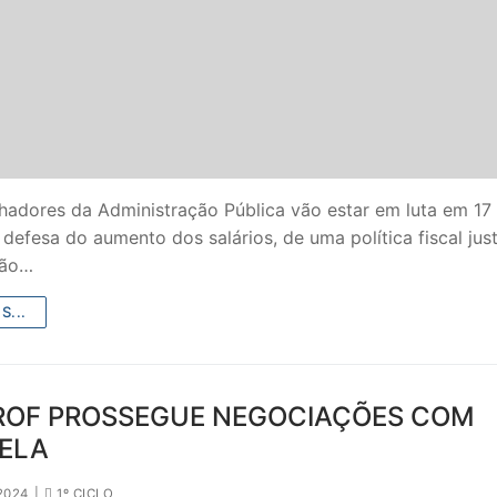
lhadores da Administração Pública vão estar em luta em 17
defesa do aumento dos salários, de uma política fiscal just
ção…
SECUNDÁRIO
S...
TICO
PECIAL
ROF PROSSEGUE NEGOCIAÇÕES COM
ELA
 IPSS / MISERICÓRDIAS
RIOR
2024
|
1º CICLO