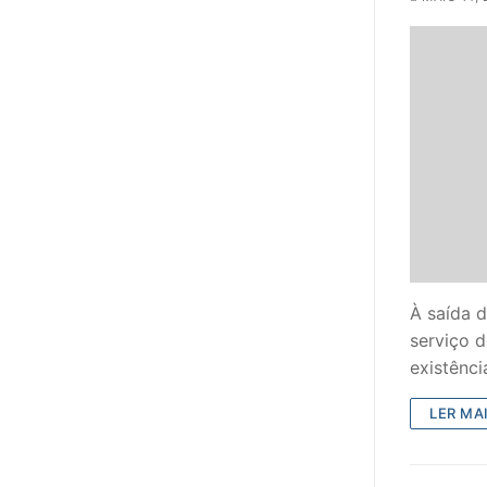
PROFESSORE
DOCENTES A
Formação
Área de Sócios
Revista Intervir
Contactos
À saída 
serviço 
existênc
LER MAI