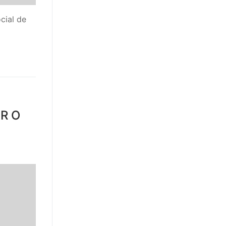
cial de
R O