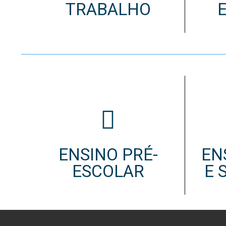
TRABALHO
PROFESSORES
DOCENTES AP
Formação
Área de Sócios
Revista Intervir
Contactos
ENSINO PRÉ-
EN
ESCOLAR
E 