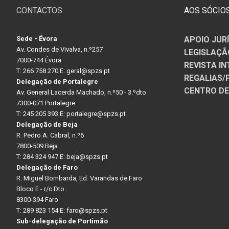
CONTACTOS
AOS SÓCIO
Sede - Évora
APOIO JUR
Av. Condes de Vivalva, n.º257
LEGISLAÇÃ
7000-744 Évora
REVISTA IN
T: 266 758 270 E: geral@spzs.pt
REGALIAS
Delegação de Portalegre
CENTRO D
Av. General Lacerda Machado, n.º50 - 3.ºdto
7300-071 Portalegre
T: 245 205 393 E: portalegre@spzs.pt
Delegação de Beja
R. Pedro A. Cabral, n.º6
7800-509 Beja
T: 284 324 947 E: beja@spzs.pt
Delegação de Faro
R. Miguel Bombarda, Ed. Varandas de Faro
Bloco E - r/c Dto.
8300-394 Faro
T: 289 823 154 E: faro@spzs.pt
Sub-delegação de Portimão