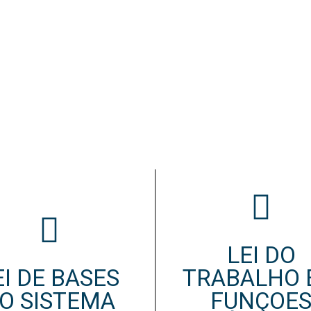
LEGISLAÇÃO
ECUNDÁRIO
TICO
ECIAL
LEI DO
EI DE BASES
TRABALHO 
IPSS / MISERICÓRDIAS
O SISTEMA
FUNÇOE
IOR