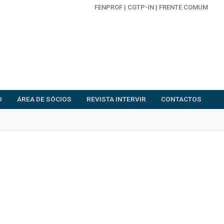
FENPROF
|
CGTP-IN
|
FRENTE COMUM
O
ÁREA DE SÓCIOS
REVISTA INTERVIR
CONTACTOS