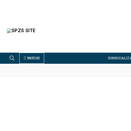
INÍCIO
SINDICALI
FENPROF
CGTP-IN