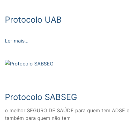
DOCENTES APOSENTADOS
Protocolo UAB
Formação
Área de Sócios
Ler mais…
Revista Intervir
Contactos
Protocolo SABSEG
o melhor SEGURO DE SAÚDE para quem tem ADSE e
também para quem não tem