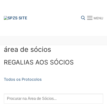
Skip
to
content
MENU
Search for:
área de sócios
FENPROF
CGTP-IN
FRENTE COMUM
REGALIAS AOS SÓCIOS
Search
Todos os Protocolos
for:
sindicalização
Notícias