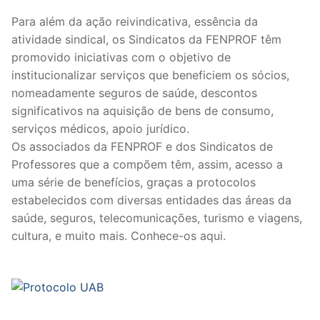
Legislação
Para além da ação reivindicativa, essência da
atividade sindical, os Sindicatos da FENPROF têm
Sectores
promovido iniciativas com o objetivo de
institucionalizar serviços que beneficiem os sócios,
PRÉ-ESCOLAR
nomeadamente seguros de saúde, descontos
significativos na aquisição de bens de consumo,
1º CICLO
serviços médicos, apoio jurídico.
2º/3º CEB / SECUNDÁRIO
Os associados da FENPROF e dos Sindicatos de
Professores que a compõem têm, assim, acesso a
ENSINO ARTÍSTICO
uma série de benefícios, graças a protocolos
estabelecidos com diversas entidades das áreas da
EDUCAÇÃO ESPECIAL
saúde, seguros, telecomunicações, turismo e viagens,
cultura, e muito mais. Conhece-os aqui.
PARTICULAR / IPSS / MISERICÓRDIAS
ENSINO SUPERIOR
PROFESSORES CONTRATADOS