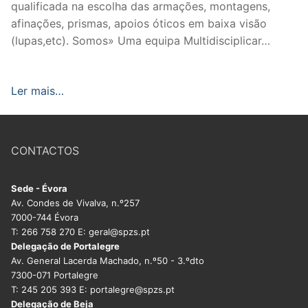
qualificada na escolha das armações, montagens,
afinações, prismas, apoios óticos em baixa visão
(lupas,etc). Somos» Uma equipa Multidisciplicar…
Ler mais…
CONTACTOS
Sede - Évora
Av. Condes de Vivalva, n.º257
7000-744 Évora
T: 266 758 270 E: geral@spzs.pt
Delegação de Portalegre
Av. General Lacerda Machado, n.º50 - 3.ºdto
7300-071 Portalegre
T: 245 205 393 E: portalegre@spzs.pt
Delegação de Beja