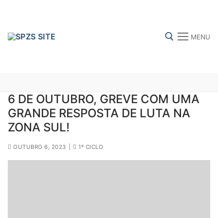
Skip
to
content
MENU
Search for:
6 DE OUTUBRO, GREVE COM UMA
GRANDE RESPOSTA DE LUTA NA
FENPROF
CGTP-IN
FRENTE COMUM
ZONA SUL!
OUTUBRO 6, 2023
|
1º CICLO
Search
for:
sindicalização
Notícias