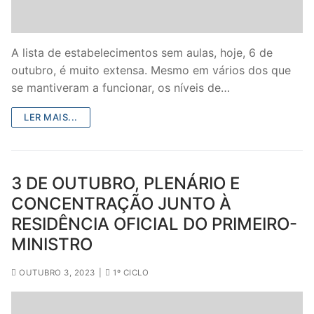
Legislação
Sectores
A lista de estabelecimentos sem aulas, hoje, 6 de
outubro, é muito extensa. Mesmo em vários dos que
PRÉ-ESCOLAR
se mantiveram a funcionar, os níveis de…
1º CICLO
LER MAIS...
2º/3º CEB / SECUNDÁRIO
ENSINO ARTÍSTICO
3 DE OUTUBRO, PLENÁRIO E
CONCENTRAÇÃO JUNTO À
EDUCAÇÃO ESPECIAL
RESIDÊNCIA OFICIAL DO PRIMEIRO-
PARTICULAR / IPSS / MISERICÓRDIAS
MINISTRO
ENSINO SUPERIOR
OUTUBRO 3, 2023
|
1º CICLO
PROFESSORES CONTRATADOS