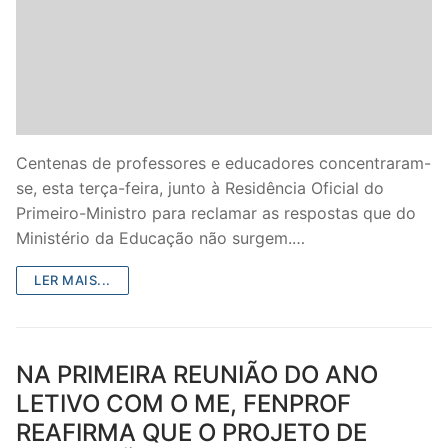
DOCENTES APOSENTADOS
Formação
Área de Sócios
Revista Intervir
Centenas de professores e educadores concentraram-
se, esta terça-feira, junto à Residência Oficial do
Contactos
Primeiro-Ministro para reclamar as respostas que do
Ministério da Educação não surgem.…
LER MAIS...
NA PRIMEIRA REUNIÃO DO ANO
LETIVO COM O ME, FENPROF
REAFIRMA QUE O PROJETO DE