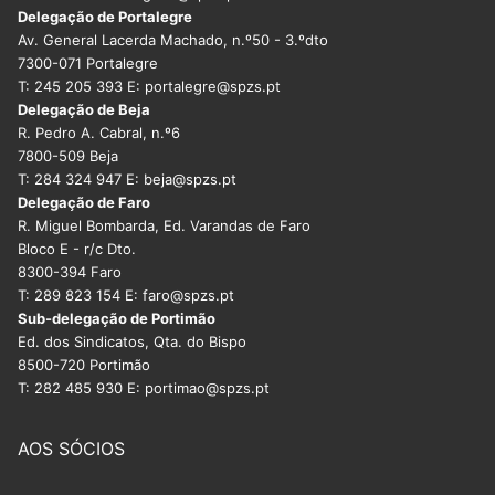
Delegação de Portalegre
Av. General Lacerda Machado, n.º50 - 3.ºdto
7300-071 Portalegre
T: 245 205 393 E: portalegre@spzs.pt
Delegação de Beja
R. Pedro A. Cabral, n.º6
7800-509 Beja
T: 284 324 947 E: beja@spzs.pt
Delegação de Faro
R. Miguel Bombarda, Ed. Varandas de Faro
Bloco E - r/c Dto.
8300-394 Faro
T: 289 823 154 E: faro@spzs.pt
Sub-delegação de Portimão
Ed. dos Sindicatos, Qta. do Bispo
8500-720 Portimão
T: 282 485 930 E: portimao@spzs.pt
AOS SÓCIOS