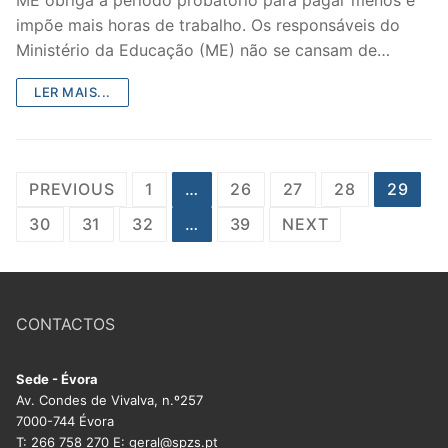
impõe mais horas de trabalho. Os responsáveis do
Ministério da Educação (ME) não se cansam de…
LER MAIS...
Paginação
PREVIOUS
1
…
26
27
28
29
dos
30
31
32
…
39
NEXT
conteúdos
CONTACTOS
Sede - Évora
Av. Condes de Vivalva, n.º257
7000-744 Évora
T: 266 758 270 E: geral@spzs.pt