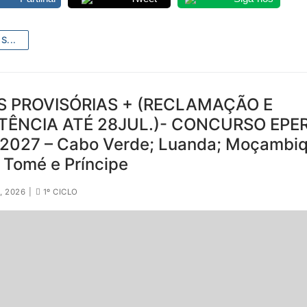
S...
S PROVISÓRIAS + (RECLAMAÇÃO E
TÊNCIA ATÉ 28JUL.)- CONCURSO EPE
2027 – Cabo Verde; Luanda; Moçambiq
S. Tomé e Príncipe
, 2026
|
1º CICLO