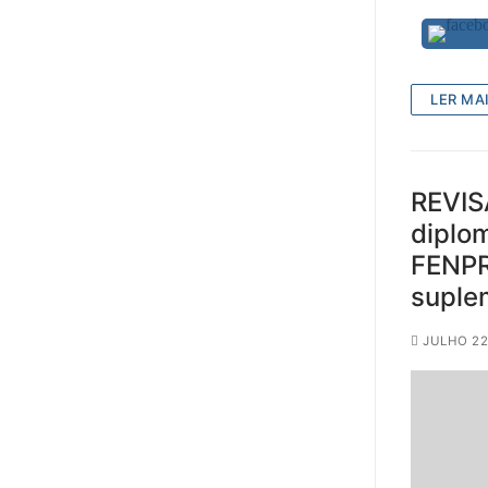
LER MAI
REVIS
diplom
FENPR
suple
JULHO 22