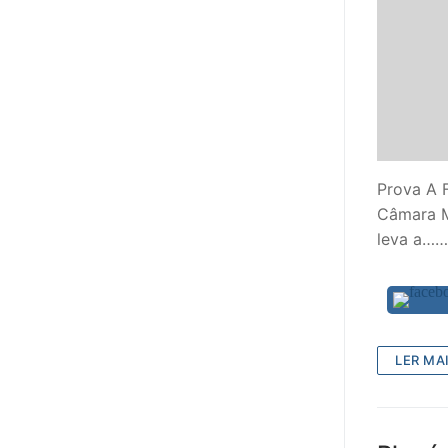
sindicalização
Notícias
Legislação
Sectores
PRÉ-ESCOLAR
Prova A 
Câmara M
1º CICLO
leva a……
2º/3º CEB / 
ENSINO ARTÍS
EDUCAÇÃO ES
LER MAI
PARTICULAR /
ENSINO SUPE