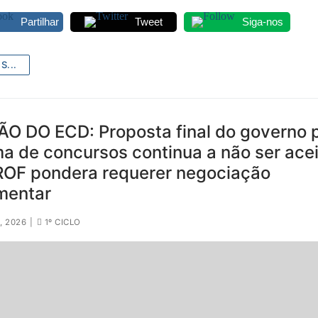
Partilhar
Tweet
Siga-nos
S...
ÃO DO ECD: Proposta final do governo 
a de concursos continua a não ser acei
OF pondera requerer negociação
mentar
, 2026
|
1º CICLO