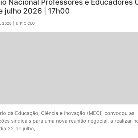
rio Nacional Professores e Educadores 
e julho 2026 | 17h00
S CONTRATADOS
, 2026
|
1º CICLO
POSENTADOS
ério da Educação, Ciência e Inovação (MECI) convocou as
ões sindicais para uma nova reunião negocial, a realizar n
dia 22 de julho,……