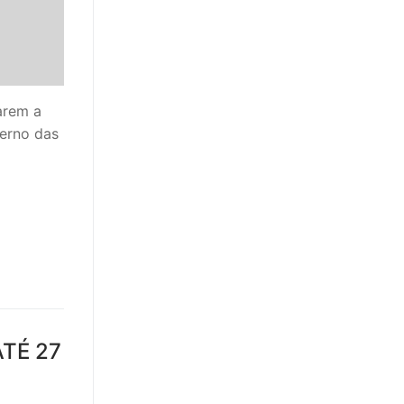
arem a
terno das
TÉ 27