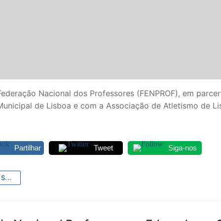
Federação Nacional dos Professores (FENPROF), em parcer
unicipal de Lisboa e com a Associação de Atletismo de Li
SECUNDÁRIO
Partilhar
Tweet
Siga-nos
TICO
PECIAL
S...
 IPSS / MISERICÓRDIAS
RIOR