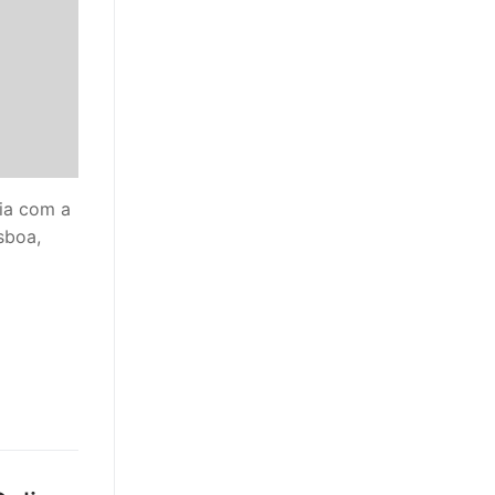
ia com a
sboa,