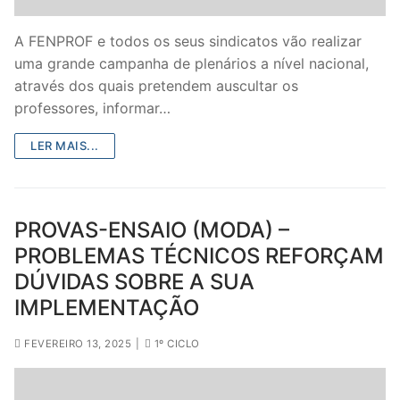
Legislação
A FENPROF e todos os seus sindicatos vão realizar
Sectores
uma grande campanha de plenários a nível nacional,
através dos quais pretendem auscultar os
PRÉ-ESCOLAR
professores, informar…
1º CICLO
LER MAIS...
2º/3º CEB / SECUNDÁRIO
ENSINO ARTÍSTICO
PROVAS-ENSAIO (MODA) –
PROBLEMAS TÉCNICOS REFORÇAM
EDUCAÇÃO ESPECIAL
DÚVIDAS SOBRE A SUA
PARTICULAR / IPSS / MISERICÓRDIAS
IMPLEMENTAÇÃO
ENSINO SUPERIOR
FEVEREIRO 13, 2025
|
1º CICLO
PROFESSORES CONTRATADOS