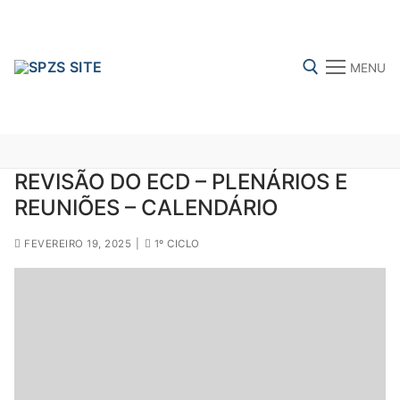
Skip
to
content
MENU
Search for:
REVISÃO DO ECD – PLENÁRIOS E
REUNIÕES – CALENDÁRIO
FENPROF
CGTP-IN
FRENTE COMUM
FEVEREIRO 19, 2025
|
1º CICLO
Search
for:
sindicalização
Notícias