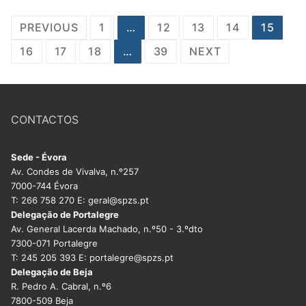
Paginação
PREVIOUS
1
…
12
13
14
15
dos
16
17
18
…
39
NEXT
conteúdos
CONTACTOS
Sede - Évora
Av. Condes de Vivalva, n.º257
7000-744 Évora
T: 266 758 270 E: geral@spzs.pt
Delegação de Portalegre
Av. General Lacerda Machado, n.º50 - 3.ºdto
7300-071 Portalegre
T: 245 205 393 E: portalegre@spzs.pt
Delegação de Beja
R. Pedro A. Cabral, n.º6
7800-509 Beja