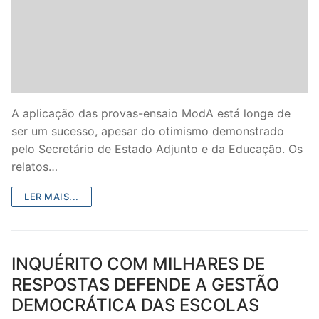
DOCENTES APOSENTADOS
Formação
Área de Sócios
Revista Intervir
A aplicação das provas-ensaio ModA está longe de
ser um sucesso, apesar do otimismo demonstrado
Contactos
pelo Secretário de Estado Adjunto e da Educação. Os
relatos…
LER MAIS...
INQUÉRITO COM MILHARES DE
RESPOSTAS DEFENDE A GESTÃO
DEMOCRÁTICA DAS ESCOLAS