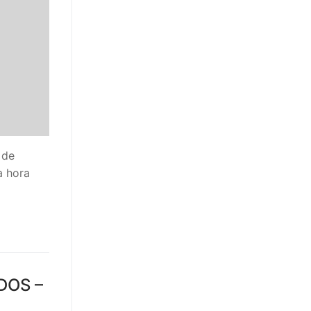
 de
a hora
DOS –