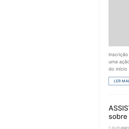
sindicalização
Notícias
Legislação
Sectores
PRÉ-ESCOLAR
Inscrição
uma ação
1º CICLO
do início
2º/3º CEB / 
LER MAI
ENSINO ARTÍS
EDUCAÇÃO ES
ASSIS
sobre 
PARTICULAR /
ENSINO SUPE
OUTUBRO 