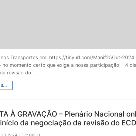
 nos Transportes em: https://tinyurl.com/Manif25Out-2024 
 no momento certo que exige a nossa participação! 4 di
 da revisão do…
SECUNDÁRIO
S...
TICO
PECIAL
TA À GRAVAÇÃO – Plenário Nacional onl
início da negociação da revisão do EC
 IPSS / MISERICÓRDIAS
RIOR
23, 2024
|
1º CICLO