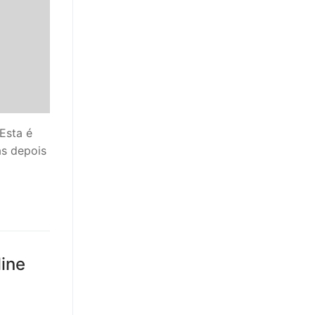
Esta é
as depois
ine
D