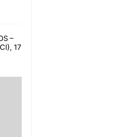
S –
I), 17