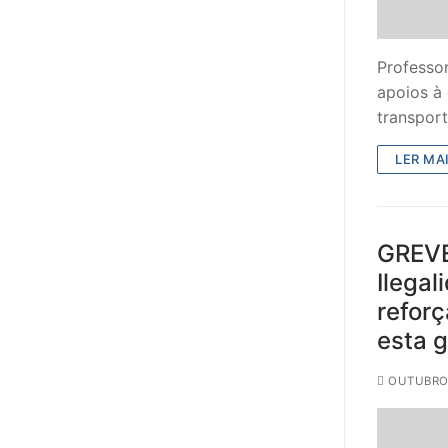
Professor
apoios à 
transpor
LER MAI
GREVE
Ilegal
refor
esta 
OUTUBRO 