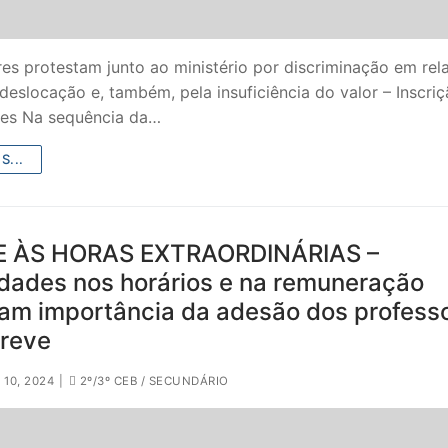
es protestam junto ao ministério por discriminação em rel
deslocação e, também, pela insuficiência do valor – Inscri
tes Na sequência da…
S...
 ÀS HORAS EXTRAORDINÁRIAS –
idades nos horários e na remuneração
çam importância da adesão dos profess
greve
10, 2024
|
2º/3º CEB / SECUNDÁRIO