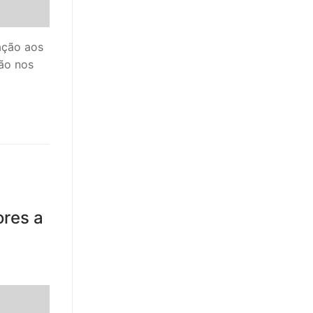
ação aos
ção nos
ores a