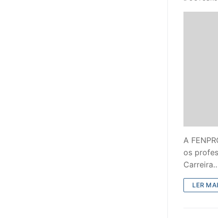
PROFESSORE
DOCENTES A
Formação
Área de Sócios
Revista Intervir
Contactos
A FENPRO
os profe
Carreira
LER MAI