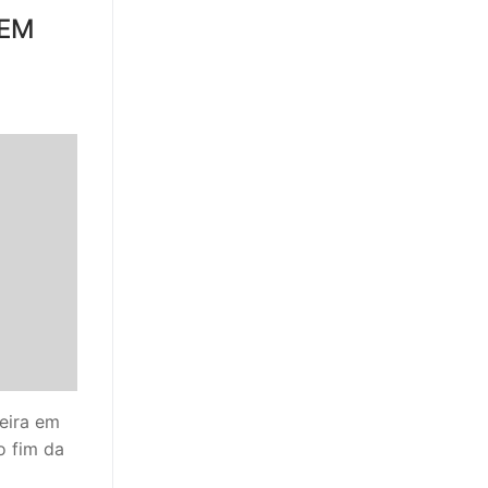
 EM
eira em
o fim da