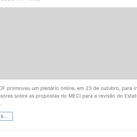
S CONTRATADOS
POSENTADOS
F promoveu um plenário online, em 23 de outubro, para i
ssores sobre as propostas do MECI para a revisão do Estat
…
S...