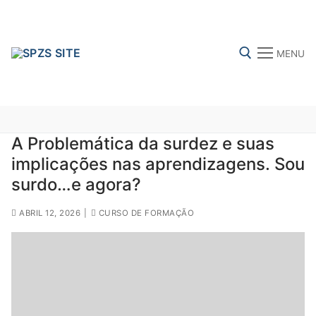
Skip
to
content
MENU
Search for:
A Problemática da surdez e suas
implicações nas aprendizagens. Sou
FENPROF
CGTP-IN
FRENTE COMUM
surdo…e agora?
ABRIL 12, 2026
|
CURSO DE FORMAÇÃO
Search
for:
sindicalização
Notícias