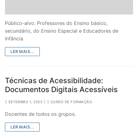
Legislação
Sectores
Público-alvo: Professores do Ensino básico,
secundário, do Ensino Especial e Educadores de
PRÉ-ESCOLAR
Infância
1º CICLO
LER MAIS...
2º/3º CEB / SECUNDÁRIO
ENSINO ARTÍSTICO
Técnicas de Acessibilidade:
Documentos Digitais Acessíveis
EDUCAÇÃO ESPECIAL
PARTICULAR / IPSS / MISERICÓRDIAS
SETEMBRO 1, 2025
|
CURSO DE FORMAÇÃO
Docentes de todos os grupos.
ENSINO SUPERIOR
LER MAIS...
PROFESSORES CONTRATADOS