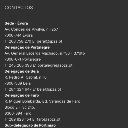
CONTACTOS
Sede - Évora
Av. Condes de Vivalva, n.º257
7000-744 Évora
T: 266 758 270 E: geral@spzs.pt
Delegação de Portalegre
Av. General Lacerda Machado, n.º50 - 3.ºdto
7300-071 Portalegre
T: 245 205 393 E: portalegre@spzs.pt
Delegação de Beja
R. Pedro A. Cabral, n.º6
7800-509 Beja
T: 284 324 947 E: beja@spzs.pt
Delegação de Faro
R. Miguel Bombarda, Ed. Varandas de Faro
Bloco E - r/c Dto.
8300-394 Faro
T: 289 823 154 E: faro@spzs.pt
Sub-delegação de Portimão