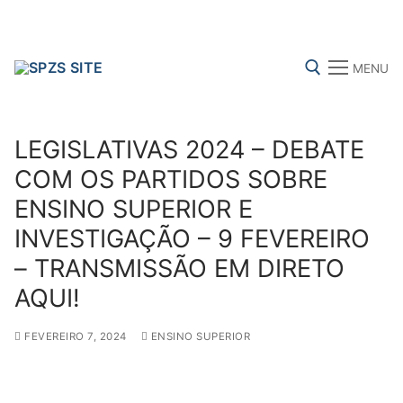
Skip
to
content
MENU
Search for:
LEGISLATIVAS 2024 – DEBATE
COM OS PARTIDOS SOBRE
ENSINO SUPERIOR E
FENPROF
CGTP-IN
FRENTE COMUM
INVESTIGAÇÃO – 9 FEVEREIRO
– TRANSMISSÃO EM DIRETO
Search
AQUI!
for:
FEVEREIRO 7, 2024
ENSINO SUPERIOR
sindicalização
Notícias