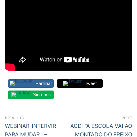
DOCENTES APOSENTADOS
Formação
Área de Sócios
Revista Intervir
Contactos
Partilhar
Tweet
Siga-nos
Navegação
PREVIOUS
NEXT
de
Previous
Next
WEBINAR-INTERVIR
ACD: “A ESCOLA VAI AO
post:
post:
artigos
PARA MUDAR ! –
MONTADO DO FREIXO