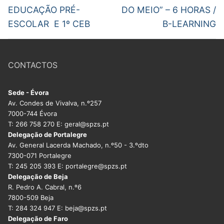
EDUCAÇÃO PRÉ-
DO MEIO” – 6 HORAS /
ESCOLAR E 1º CEB
B-LEARNING
CONTACTOS
Sede - Évora
Av. Condes de Vivalva, n.º257
7000-744 Évora
T: 266 758 270 E: geral@spzs.pt
Delegação de Portalegre
Av. General Lacerda Machado, n.º50 - 3.ºdto
7300-071 Portalegre
T: 245 205 393 E: portalegre@spzs.pt
Delegação de Beja
R. Pedro A. Cabral, n.º6
7800-509 Beja
T: 284 324 947 E: beja@spzs.pt
Delegação de Faro