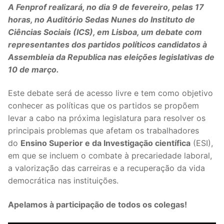
A Fenprof realizará, no dia 9 de fevereiro, pelas 17
Legislação
horas, no Auditório Sedas Nunes do Instituto de
Ciências Sociais (ICS), em Lisboa, um debate com
Sectores
representantes dos partidos políticos candidatos à
Assembleia da Republica nas eleições legislativas de
PRÉ-ESCOLAR
10 de março.
1º CICLO
Este debate será de acesso livre e tem como objetivo
2º/3º CEB / SECUNDÁRIO
conhecer as políticas que os partidos se propõem
levar a cabo na próxima legislatura para resolver os
ENSINO ARTÍSTICO
principais problemas que afetam os trabalhadores
do
Ensino Superior e da Investigação científica
(ESI),
EDUCAÇÃO ESPECIAL
em que se incluem o combate à precariedade laboral,
PARTICULAR / IPSS / MISERICÓRDIAS
a valorização das carreiras e a recuperação da vida
democrática nas instituições.
ENSINO SUPERIOR
Apelamos à participação de todos os colegas!
PROFESSORES CONTRATADOS