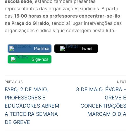
escola sede
, estando também presentes
Legislação
representantes das organizações sindicais. A partir
das
15:00 horas os professores concentrar-se-ão
Sectores
na Praça do Giraldo
, tendo aí lugar intervenções das
organizações sindicais que convergem nesta luta.
PRÉ-ESCOLAR
1º CICLO
Partilhar
Tweet
2º/3º CEB / SECUNDÁRIO
Siga-nos
ENSINO ARTÍSTICO
Navegação
PREVIOUS
NEXT
EDUCAÇÃO ESPECIAL
de
Previous
Next
FARO, 2 DE MAIO,
3 DE MAIO, ÉVORA –
post:
post:
artigos
PARTICULAR / IPSS / MISERICÓRDIAS
PROFESSORES E
GREVE E
EDUCADORES ABREM
CONCENTRAÇÕES
ENSINO SUPERIOR
A TERCEIRA SEMANA
MARCAM O DIA
DE GREVE
PROFESSORES CONTRATADOS