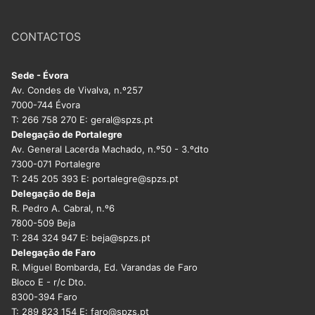
DOCENTES APOSENTADOS
CONTACTOS
Formação
Área de Sócios
Sede - Évora
Av. Condes de Vivalva, n.º257
Revista Intervir
7000-744 Évora
T: 266 758 270 E: geral@spzs.pt
Contactos
Delegação de Portalegre
Av. General Lacerda Machado, n.º50 - 3.ºdto
7300-071 Portalegre
T: 245 205 393 E: portalegre@spzs.pt
Delegação de Beja
R. Pedro A. Cabral, n.º6
7800-509 Beja
T: 284 324 947 E: beja@spzs.pt
Delegação de Faro
R. Miguel Bombarda, Ed. Varandas de Faro
Bloco E - r/c Dto.
8300-394 Faro
T: 289 823 154 E: faro@spzs.pt