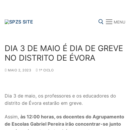
Skip
to
content
MENU
Search for:
DIA 3 DE MAIO É DIA DE GREVE
NO DISTRITO DE ÉVORA
MAIO 2, 2023
1º CICLO
FENPROF
CGTP-IN
FRENTE COMUM
Search
Dia 3 de maio, os professores e os educadores do
for:
distrito de Évora estarão em greve.
sindicalização
Assim,
às 12:00 horas, os docentes do Agrupamento
de Escolas Gabriel Pereira irão concentrar-se junto
Notícias