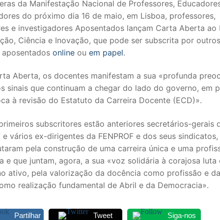
eras da Manifestação Nacional de Professores, Educadore
dores do próximo dia 16 de maio, em Lisboa, professores,
es e investigadores Aposentados lançam Carta Aberta ao 
ão, Ciência e Inovação, que pode ser subscrita por outro
s aposentados
online
ou
em papel
.
rta Aberta, os docentes manifestam a sua «profunda pre
s sinais que continuam a chegar do lado do governo, em pa
oca à revisão do Estatuto da Carreira Docente (ECD)».
primeiros subscritores estão anteriores secretários-gerais 
SECUNDÁRIO
e vários ex-dirigentes da FENPROF e dos seus sindicatos,
utaram pela construção de uma carreira única e uma profis
TICO
a e que juntam, agora, a sua «voz solidária à corajosa luta
o ativo, pela valorização da docência como profissão e da
PECIAL
como realização fundamental de Abril e da Democracia».
 IPSS / MISERICÓRDIAS
Partilhar
Tweet
Siga-nos
RIOR