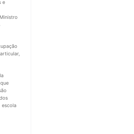
s e
Ministro
s
ocupação
rticular,
da
 que
são
 dos
 escola