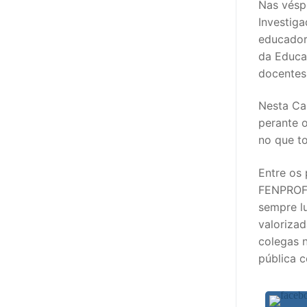
Nas vésp
sindicalização
Investiga
Notícias
educador
da Educaç
Legislação
docente
Sectores
Nesta Ca
perante o
PRÉ-ESCOLAR
no que t
1º CICLO
Entre os 
2º/3º CEB / 
FENPROF 
sempre l
ENSINO ARTÍS
valorizad
colegas n
EDUCAÇÃO ES
pública 
PARTICULAR /
ENSINO SUPE