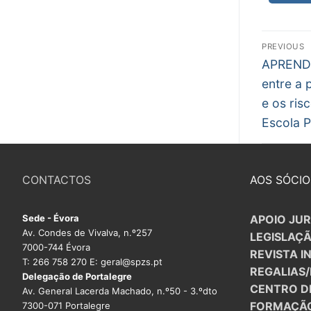
PROFESSORE
Nav
PREVIOUS
DOCENTES A
Previous
de
APREND
post:
entre a
Formação
arti
e os ris
Área de Sócios
Escola P
Revista Intervir
Contactos
CONTACTOS
AOS SÓCIO
Sede - Évora
APOIO JUR
Av. Condes de Vivalva, n.º257
LEGISLAÇ
7000-744 Évora
REVISTA I
T: 266 758 270 E: geral@spzs.pt
REGALIAS
Delegação de Portalegre
CENTRO D
Av. General Lacerda Machado, n.º50 - 3.ºdto
FORMAÇÃ
7300-071 Portalegre