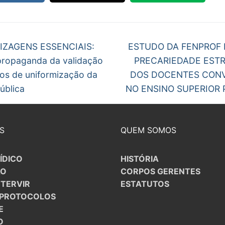
S CONTRATADOS
egação
POSENTADOS
Next
IZAGENS ESSENCIAIS:
ESTUDO DA FENPROF 
post:
 propaganda da validação
PRECARIEDADE EST
gos
cos de uniformização da
DOS DOCENTES CON
ública
NO ENSINO SUPERIOR 
S
QUEM SOMOS
ÍDICO
HISTÓRIA
ÃO
CORPOS GERENTES
NTERVIR
ESTATUTOS
/PROTOCOLOS
E
O