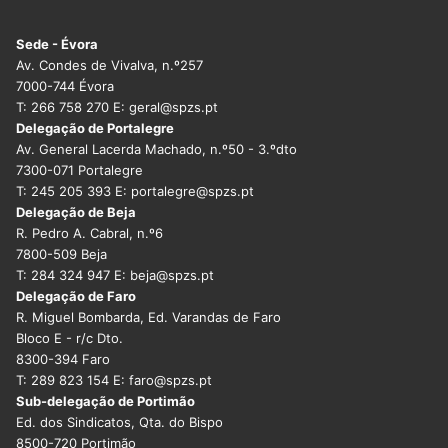
Sede - Évora
Av. Condes de Vivalva, n.º257
7000-744 Évora
T: 266 758 270 E: geral@spzs.pt
Delegação de Portalegre
Av. General Lacerda Machado, n.º50 - 3.ºdto
7300-071 Portalegre
T: 245 205 393 E: portalegre@spzs.pt
Delegação de Beja
R. Pedro A. Cabral, n.º6
7800-509 Beja
T: 284 324 947 E: beja@spzs.pt
Delegação de Faro
R. Miguel Bombarda, Ed. Varandas de Faro
Bloco E - r/c Dto.
8300-394 Faro
T: 289 823 154 E: faro@spzs.pt
Sub-delegação de Portimão
Ed. dos Sindicatos, Qta. do Bispo
8500-720 Portimão