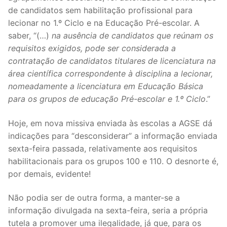
DOCENTES APOSENTADOS
de candidatos sem habilitação profissional para
lecionar no 1.º Ciclo e na Educação Pré-escolar. A
Formação
saber, “(…)
na ausência de candidatos que reúnam os
requisitos exigidos, pode ser considerada a
Área de Sócios
contratação de candidatos titulares de licenciatura na
área científica correspondente à disciplina a lecionar,
Revista Intervir
nomeadamente a licenciatura em Educação Básica
Contactos
para os grupos de educação Pré-escolar e 1.º Ciclo
.”
Hoje, em nova missiva enviada às escolas a AGSE dá
indicações para “desconsiderar” a informação enviada
sexta-feira passada, relativamente aos requisitos
habilitacionais para os grupos 100 e 110. O desnorte é,
por demais, evidente!
Não podia ser de outra forma, a manter-se a
informação divulgada na sexta-feira, seria a própria
tutela a promover uma ilegalidade, já que, para os