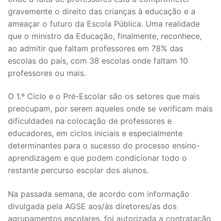
gravemente o direito das crianças à educação e a
Legislação
ameaçar o futuro da Escola Pública. Uma realidade
Sectores
que o ministro da Educação, finalmente, reconhece,
ao admitir que faltam professores em 78% das
PRÉ-ESCOLAR
escolas do país, com 38 escolas onde faltam 10
professores ou mais.
1º CICLO
O 1.º Ciclo e o Pré-Escolar são os setores que mais
2º/3º CEB / SECUNDÁRIO
preocupam, por serem aqueles onde se verificam mais
ENSINO ARTÍSTICO
dificuldades na colocação de professores e
educadores, em ciclos iniciais e especialmente
EDUCAÇÃO ESPECIAL
determinantes para o sucesso do processo ensino-
aprendizagem e que podem condicionar todo o
PARTICULAR / IPSS / MISERICÓRDIAS
restante percurso escolar dos alunos.
ENSINO SUPERIOR
Na passada semana, de acordo com informação
divulgada pela AGSE aos/às diretores/as dos
PROFESSORES CONTRATADOS
agrupamentos escolares, foi autorizada a contratação