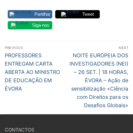
Partilhar
Tweet
Siga-nos
Navegação
PREVIOUS
NEXT
de
Previous
Next
PROFESSORES
NOITE EUROPEIA DOS
post:
post:
artigos
ENTREGAM CARTA
INVESTIGADORES (NEI)
ABERTA AO MINISTRO
– 26 SET. | 18 HORAS,
DE EDUCAÇÃO EM
ÉVORA – Ação de
ÉVORA
sensibilização «Ciência
com Direitos para os
Desafios Globais»
CONTACTOS