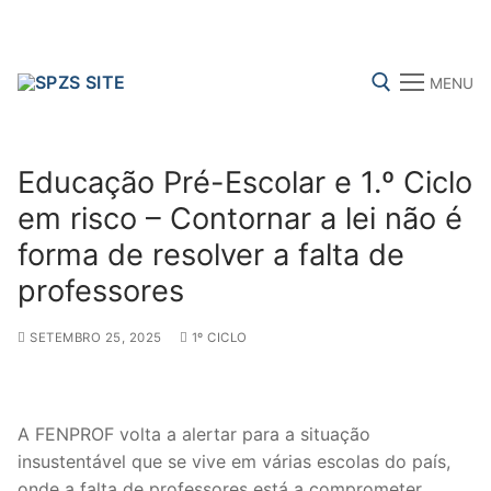
Skip
to
content
MENU
Search for:
Educação Pré-Escolar e 1.º Ciclo
em risco – Contornar a lei não é
forma de resolver a falta de
FENPROF
CGTP-IN
FRENTE COMUM
professores
SETEMBRO 25, 2025
1º CICLO
Search
for:
sindicalização
A FENPROF volta a alertar para a situação
insustentável que se vive em várias escolas do país,
Notícias
onde a falta de professores está a comprometer