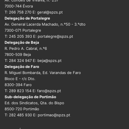
Av. Condes de Vivalva, n.º257
DOCENTES APOSENTADOS
7000-744 Évora
T: 266 758 270 E: geral@spzs.pt
Formação
Delegação de Portalegre
Av. General Lacerda Machado, n.º50 - 3.ºdto
Área de Sócios
7300-071 Portalegre
T: 245 205 393 E: portalegre@spzs.pt
Revista Intervir
Delegação de Beja
R. Pedro A. Cabral, n.º6
Contactos
7800-509 Beja
T: 284 324 947 E: beja@spzs.pt
Delegação de Faro
R. Miguel Bombarda, Ed. Varandas de Faro
Bloco E - r/c Dto.
8300-394 Faro
T: 289 823 154 E: faro@spzs.pt
Sub-delegação de Portimão
Ed. dos Sindicatos, Qta. do Bispo
8500-720 Portimão
T: 282 485 930 E: portimao@spzs.pt