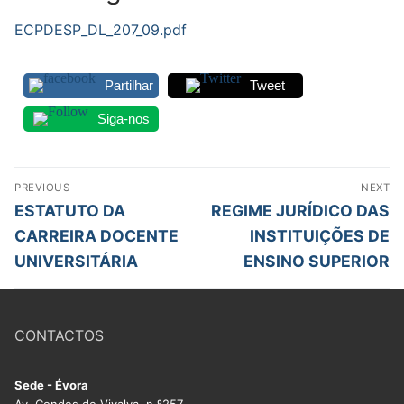
Legislação
ECPDESP_DL_207_09.pdf
Sectores
Partilhar
Tweet
PRÉ-ESCOLAR
Siga-nos
1º CICLO
Navegação
2º/3º CEB / SECUNDÁRIO
PREVIOUS
NEXT
de
Previous
Next
ESTATUTO DA
REGIME JURÍDICO DAS
ENSINO ARTÍSTICO
post:
post:
artigos
CARREIRA DOCENTE
INSTITUIÇÕES DE
EDUCAÇÃO ESPECIAL
UNIVERSITÁRIA
ENSINO SUPERIOR
PARTICULAR / IPSS / MISERICÓRDIAS
CONTACTOS
ENSINO SUPERIOR
PROFESSORES CONTRATADOS
Sede - Évora