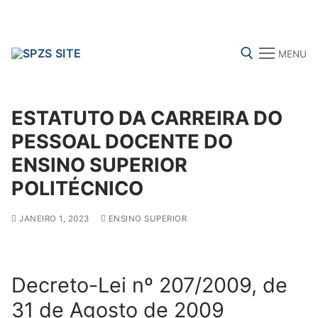
Skip
to
content
MENU
Search for:
ESTATUTO DA CARREIRA DO
PESSOAL DOCENTE DO
ENSINO SUPERIOR
FENPROF
CGTP-IN
FRENTE COMUM
POLITÉCNICO
JANEIRO 1, 2023
ENSINO SUPERIOR
Search
for:
sindicalização
Decreto-Lei nº 207/2009, de
31 de Agosto de 2009
Notícias