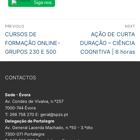
Siga-nos
Navegação
PREVIOUS
NEXT
de
Previous
Next
CURSOS DE
AÇÃO DE CURTA
post:
post:
artigos
FORMAÇÃO ONLINE-
DURAÇÃO – CIÊNCIA
GRUPOS 230 E 500
COGNITIVA | 6 horas
CONTACTOS
Sede - Évora
Av. Condes de Vivalva, n.º257
7000-744 Évora
T: 266 758 270 E: geral@spzs.pt
Delegação de Portalegre
Av. General Lacerda Machado, n.º50 - 3.ºdto
7300-071 Portalegre