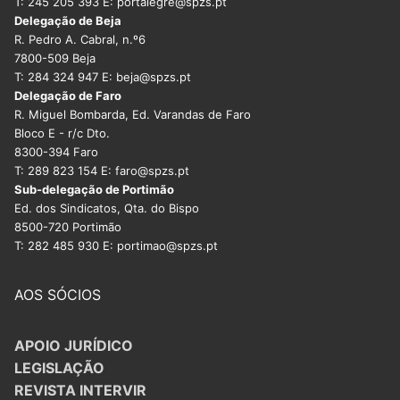
T: 245 205 393 E: portalegre@spzs.pt
Delegação de Beja
R. Pedro A. Cabral, n.º6
7800-509 Beja
T: 284 324 947 E: beja@spzs.pt
Delegação de Faro
R. Miguel Bombarda, Ed. Varandas de Faro
Bloco E - r/c Dto.
8300-394 Faro
T: 289 823 154 E: faro@spzs.pt
Sub-delegação de Portimão
Ed. dos Sindicatos, Qta. do Bispo
8500-720 Portimão
T: 282 485 930 E: portimao@spzs.pt
AOS SÓCIOS
APOIO JURÍDICO
LEGISLAÇÃO
REVISTA INTERVIR