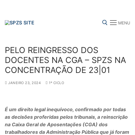
Skip
to
content
MENU
Search for:
PELO REINGRESSO DOS
DOCENTES NA CGA – SPZS NA
CONCENTRAÇÃO DE 23|01
FENPROF
CGTP-IN
FRENTE COMUM
JANEIRO 23, 2024
1º CICLO
Search
for:
É um direito legal inequívoco, confirmado por todas
as decisões proferidas pelos tribunais, a reinscrição
sindicalização
na Caixa Geral de Aposentações (CGA) dos
Notícias
trabalhadores da Administração Pública que já foram