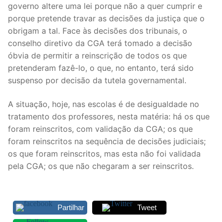
governo altere uma lei porque não a quer cumprir e
DOCENTES APOSENTADOS
porque pretende travar as decisões da justiça que o
Formação
obrigam a tal. Face às decisões dos tribunais, o
conselho diretivo da CGA terá tomado a decisão
Área de Sócios
óbvia de permitir a reinscrição de todos os que
pretenderam fazê-lo, o que, no entanto, terá sido
Revista Intervir
suspenso por decisão da tutela governamental.
Contactos
A situação, hoje, nas escolas é de desigualdade no
tratamento dos professores, nesta matéria: há os que
foram reinscritos, com validação da CGA; os que
foram reinscritos na sequência de decisões judiciais;
os que foram reinscritos, mas esta não foi validada
pela CGA; os que não chegaram a ser reinscritos.
Partilhar
Tweet