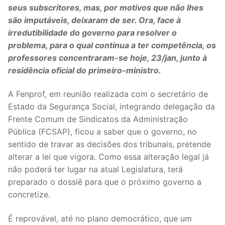
seus subscritores, mas, por motivos que não lhes
Legislação
são imputáveis, deixaram de ser. Ora, face à
irredutibilidade do governo para resolver o
Sectores
problema, para o qual continua a ter competência, os
PRÉ-ESCOLAR
professores concentraram-se hoje, 23/jan, junto à
residência oficial do primeiro-ministro.
1º CICLO
A Fenprof, em reunião realizada com o secretário de
2º/3º CEB / SECUNDÁRIO
Estado da Segurança Social, integrando delegação da
Frente Comum de Sindicatos da Administração
ENSINO ARTÍSTICO
Pública (FCSAP), ficou a saber que o governo, no
sentido de travar as decisões dos tribunais, pretende
EDUCAÇÃO ESPECIAL
alterar a lei que vigora. Como essa alteração legal já
PARTICULAR / IPSS / MISERICÓRDIAS
não poderá ter lugar na atual Legislatura, terá
preparado o dossiê para que o próximo governo a
ENSINO SUPERIOR
concretize.
PROFESSORES CONTRATADOS
É reprovável, até no plano democrático, que um