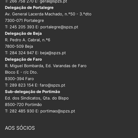
T: 266 758 270 E: geral@spzs.pt
Delegação de Portalegre
Av. General Lacerda Machado, n.º50 - 3.ºdto
7300-071 Portalegre
T: 245 205 393 E: portalegre@spzs.pt
Delegação de Beja
R. Pedro A. Cabral, n.º6
7800-509 Beja
T: 284 324 947 E: beja@spzs.pt
Delegação de Faro
R. Miguel Bombarda, Ed. Varandas de Faro
Bloco E - r/c Dto.
8300-394 Faro
T: 289 823 154 E: faro@spzs.pt
Sub-delegação de Portimão
Ed. dos Sindicatos, Qta. do Bispo
8500-720 Portimão
T: 282 485 930 E: portimao@spzs.pt
AOS SÓCIOS