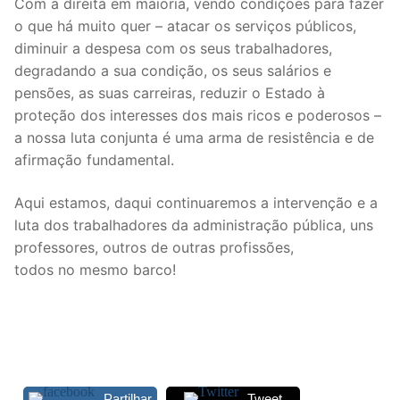
Com a direita em maioria, vendo condições para fazer
Legislação
o que há muito quer – atacar os serviços públicos,
diminuir a despesa com os seus trabalhadores,
Sectores
degradando a sua condição, os seus salários e
pensões, as suas carreiras, reduzir o Estado à
PRÉ-ESCOLAR
proteção dos interesses dos mais ricos e poderosos –
a nossa luta conjunta é uma arma de resistência e de
1º CICLO
afirmação fundamental.
2º/3º CEB / SECUNDÁRIO
Aqui estamos, daqui continuaremos a intervenção e a
ENSINO ARTÍSTICO
luta dos trabalhadores da administração pública, uns
professores, outros de outras profissões,
EDUCAÇÃO ESPECIAL
todos no mesmo barco!
PARTICULAR / IPSS / MISERICÓRDIAS
ENSINO SUPERIOR
PROFESSORES CONTRATADOS
Partilhar
Tweet