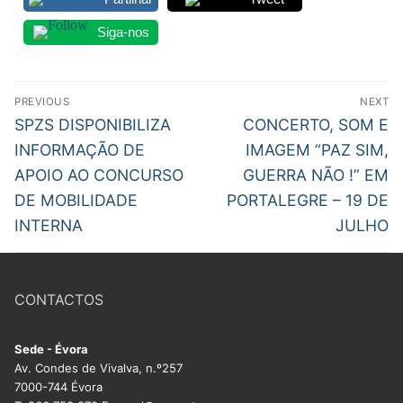
DOCENTES APOSENTADOS
Siga-nos
Formação
Navegação
Área de Sócios
PREVIOUS
NEXT
de
Previous
Next
SPZS DISPONIBILIZA
CONCERTO, SOM E
Revista Intervir
post:
post:
artigos
INFORMAÇÃO DE
IMAGEM “PAZ SIM,
Contactos
APOIO AO CONCURSO
GUERRA NÃO !” EM
DE MOBILIDADE
PORTALEGRE – 19 DE
INTERNA
JULHO
CONTACTOS
Sede - Évora
Av. Condes de Vivalva, n.º257
7000-744 Évora