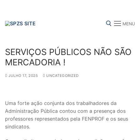
Skip
to
content
MENU
Search for:
SERVIÇOS PÚBLICOS NÃO SÃO
MERCADORIA !
JULHO 17, 2025
UNCATEGORIZED
FENPROF
CGTP-IN
FRENTE COMUM
Search
Uma forte ação conjunta dos trabalhadores da
for:
Administração Pública contou com a presença dos
professores representados pela FENPROF e os seus
sindicalização
sindicatos.
Notícias