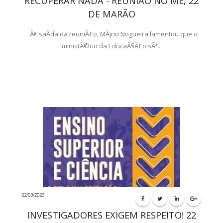
RECUPERAR NADA - REUNIÃO NO ME, 22
DE MARÃO
Ã€ saÃ­da da reuniÃ£o, MÃ¡rio Nogueira lamentou que o
ministÃ©rio da EducaÃ§Ã£o sÃ³...
22/03/2023
INVESTIGADORES EXIGEM RESPEITO! 22