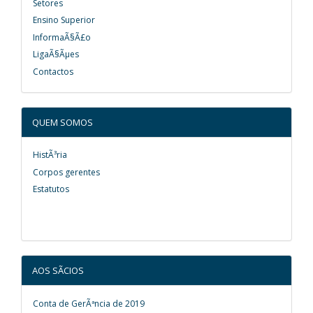
Setores
Ensino Superior
InformaÃ§Ã£o
LigaÃ§Ãµes
Contactos
QUEM SOMOS
HistÃ³ria
Corpos gerentes
Estatutos
AOS SÃCIOS
Conta de GerÃªncia de 2019