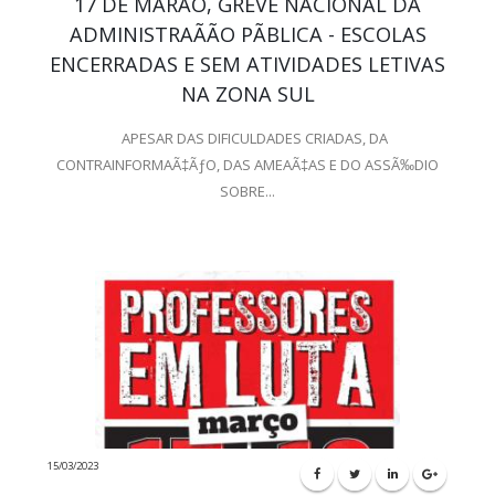
17 DE MARÃO, GREVE NACIONAL DA
ADMINISTRAÃÃO PÃBLICA - ESCOLAS
ENCERRADAS E SEM ATIVIDADES LETIVAS
NA ZONA SUL
APESAR DAS DIFICULDADES CRIADAS, DA
CONTRAINFORMAÃ‡ÃƒO, DAS AMEAÃ‡AS E DO ASSÃ‰DIO
SOBRE...
15/03/2023