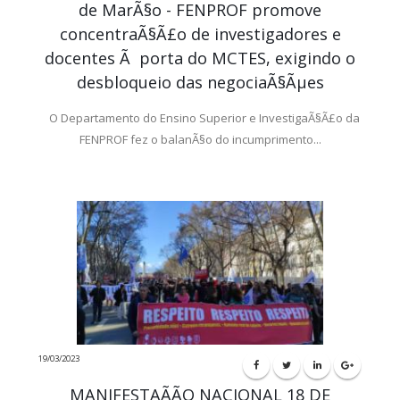
de MarÃ§o - FENPROF promove
concentraÃ§Ã£o de investigadores e
docentes Ã porta do MCTES, exigindo o
desbloqueio das negociaÃ§Ãµes
O Departamento do Ensino Superior e InvestigaÃ§Ã£o da
FENPROF fez o balanÃ§o do incumprimento...
19/03/2023
MANIFESTAÃÃO NACIONAL 18 DE