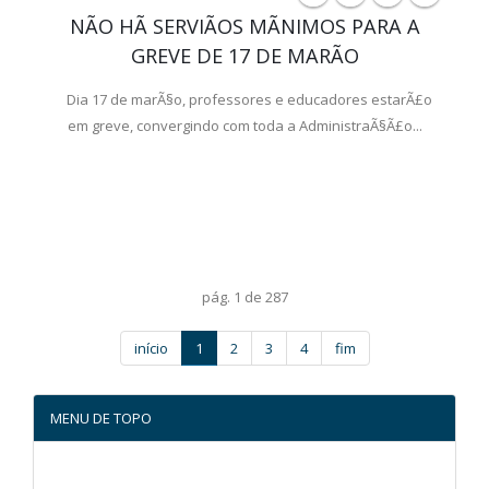
NÃO HÃ SERVIÃOS MÃNIMOS PARA A
GREVE DE 17 DE MARÃO
Dia 17 de marÃ§o, professores e educadores estarÃ£o
em greve, convergindo com toda a AdministraÃ§Ã£o...
pág. 1 de 287
início
1
2
3
4
fim
MENU DE TOPO