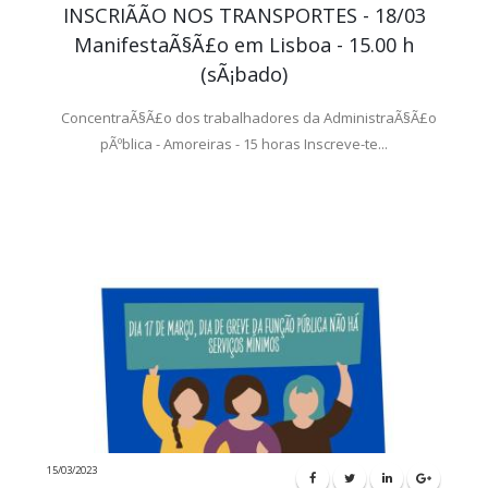
INSCRIÃÃO NOS TRANSPORTES - 18/03
ManifestaÃ§Ã£o em Lisboa - 15.00 h
(sÃ¡bado)
ConcentraÃ§Ã£o dos trabalhadores da AdministraÃ§Ã£o
pÃºblica - Amoreiras - 15 horas Inscreve-te...
15/03/2023