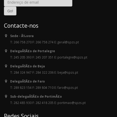
Contacte-nos
Sede - Ã‰vora
T: 266 758 270 F: 266 758 274 E: geral@spzs.pt
DelegaÃ§Ã£o de Portalegre
T: 245 205 393 F: 245 207 351 E: portalegre@spzs.pt
DelegaÃ§Ã£o de Beja
T: 284 324 947 F: 284 322 206 E: beja@spzs.pt
DelegaÃ§Ã£o de Faro
T: 289 823 154 F: 289 804 710 E: faro@spzs.pt
Sub-delegaÃ§Ã£o de PortimÃ£o
T: 282 485 930 F: 282 418 205 E: portimao@spzs.pt
Redes Sociais