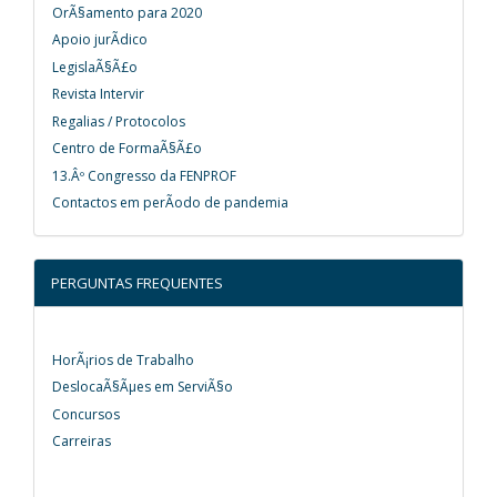
OrÃ§amento para 2020
Apoio jurÃ­dico
LegislaÃ§Ã£o
Revista Intervir
Regalias / Protocolos
Centro de FormaÃ§Ã£o
13.Âº Congresso da FENPROF
Contactos em perÃ­odo de pandemia
PERGUNTAS FREQUENTES
HorÃ¡rios de Trabalho
DeslocaÃ§Ãµes em ServiÃ§o
Concursos
Carreiras