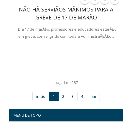
NÃO HÃ SERVIÃOS MÃNIMOS PARA A
GREVE DE 17 DE MARÃO
Dia 17 de marÃ§o, professores e educadores estarÃ£o
em greve, convergindo com toda a AdministraÃ§Ã£o...
pág. 1 de 287
início
1
2
3
4
fim
MENU DE TOPO