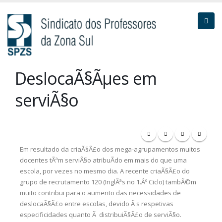
DeslocaÃ§Ãµes em
serviÃ§o
Em resultado da criaÃ§Ã£o dos mega-agrupamentos muitos
docentes tÃªm serviÃ§o atribuÃ­do em mais do que uma
escola, por vezes no mesmo dia. A recente criaÃ§Ã£o do
grupo de recrutamento 120 (InglÃªs no 1.Âº Ciclo) tambÃ©m
muito contribui para o aumento das necessidades de
deslocaÃ§Ã£o entre escolas, devido Ã s respetivas
especificidades quanto Ã distribuiÃ§Ã£o de serviÃ§o.