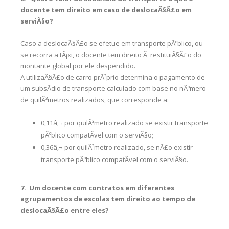
docente tem direito em caso de deslocaÃ§Ã£o em
serviÃ§o?
Caso a deslocaÃ§Ã£o se efetue em transporte pÃºblico, ou
se recorra a tÃ¡xi, o docente tem direito Ã restituiÃ§Ã£o do
montante global por ele despendido.
A utilizaÃ§Ã£o de carro prÃ³prio determina o pagamento de
um subsÃ­dio de transporte calculado com base no nÃºmero
de quilÃ³metros realizados, que corresponde a:
0,11â‚¬ por quilÃ³metro realizado se existir transporte
pÃºblico compatÃ­vel com o serviÃ§o;
0,36â‚¬ por quilÃ³metro realizado, se nÃ£o existir
transporte pÃºblico compatÃ­vel com o serviÃ§o.
7. Um docente com contratos em diferentes
agrupamentos de escolas tem direito ao tempo de
deslocaÃ§Ã£o entre eles?