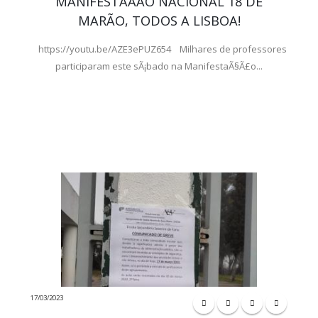
MANIFESTAÃÃO NACIONAL 18 DE
MARÃO, TODOS A LISBOA!
https://youtu.be/AZE3ePUZ654 Milhares de professores
participaram este sÃ¡bado na ManifestaÃ§Ã£o...
17/03/2023