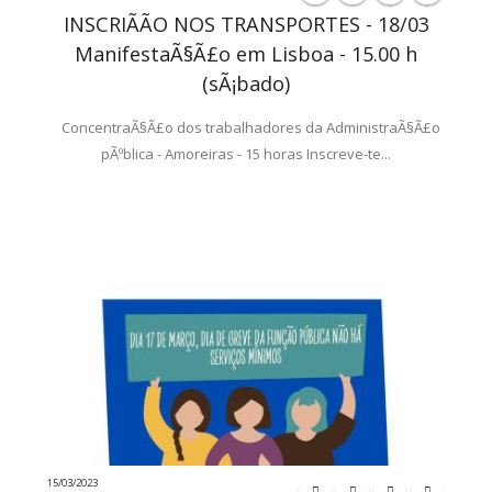
INSCRIÃÃO NOS TRANSPORTES - 18/03
ManifestaÃ§Ã£o em Lisboa - 15.00 h
(sÃ¡bado)
ConcentraÃ§Ã£o dos trabalhadores da AdministraÃ§Ã£o
pÃºblica - Amoreiras - 15 horas Inscreve-te...
15/03/2023