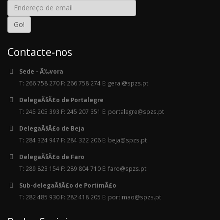
Contacte-nos
Sede - Ã‰vora
T: 266 758 270 F: 266 758 274 E: geral@spzs.pt
DelegaÃ§Ã£o de Portalegre
T: 245 205 393 F: 245 207 351 E: portalegre@spzs.pt
DelegaÃ§Ã£o de Beja
T: 284 324 947 F: 284 322 206 E: beja@spzs.pt
DelegaÃ§Ã£o de Faro
T: 289 823 154 F: 289 804 710 E: faro@spzs.pt
Sub-delegaÃ§Ã£o de PortimÃ£o
T: 282 485 930 F: 282 418 205 E: portimao@spzs.pt