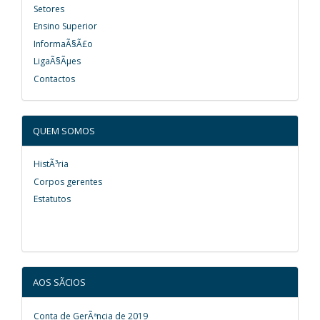
Setores
Ensino Superior
InformaÃ§Ã£o
LigaÃ§Ãµes
Contactos
QUEM SOMOS
HistÃ³ria
Corpos gerentes
Estatutos
AOS SÃCIOS
Conta de GerÃªncia de 2019