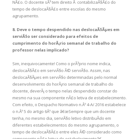
NÃ£o. O docente sÃ³ tem direito Ã contabilizaÃ§Ã£o do
tempo de deslocaÃ§Ã£o entre escolas do mesmo
agrupamento.
8. Deve o tempo despendido nas deslocaÃ§Ãµes em
serviÃ§o ser considerado para efeitos de
cumprimento do horÃ¡rio semanal de trabalho do
professor nelas implicado?
Sim, inequivocamente! Como o prÃ³prio nome indica,
deslocaÃ§Ã£o em serviÃ§o Ã© serviÃ§o. Assim, nas
deslocaÃ§Ãµes em serviÃ§o determinadas pelo normal
desenvolvimento do horÃ¡rio semanal de trabalho do
docente, deverÃ¡ o tempo nelas despendido constar do
mesmo na sua componente nÃ£o letiva de estabelecimento.
Com efeito, o Despacho Normativo n.Âº 4-A/ 2016 estabelece
o n.Âº 5 do artigo 6Âº que â€œSempre que um docente
tenha, no mesmo dia, serviÃ§o letivo distribuÃ­do em
diferentes estabelecimentos do mesmo agrupamento, o
tempo de deslocaÃ§Ã£o entre eles Ã© considerado como
componente nÃ£o letiva de estabelecimentoâ€.