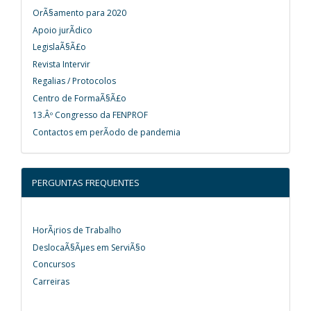
OrÃ§amento para 2020
Apoio jurÃ­dico
LegislaÃ§Ã£o
Revista Intervir
Regalias / Protocolos
Centro de FormaÃ§Ã£o
13.Âº Congresso da FENPROF
Contactos em perÃ­odo de pandemia
PERGUNTAS FREQUENTES
HorÃ¡rios de Trabalho
DeslocaÃ§Ãµes em ServiÃ§o
Concursos
Carreiras