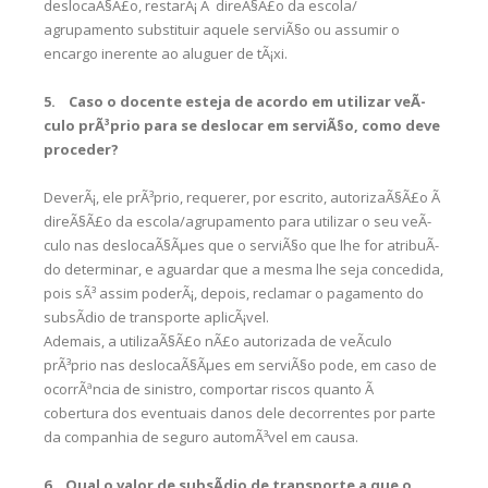
deslocaÃ§Ã£o, restarÃ¡ Ã direÃ§Ã£o da escola/
agrupamento substituir aquele serviÃ§o ou assumir o
encargo inerente ao aluguer de tÃ¡xi.
5. Caso o docente esteja de acordo em utilizar veÃ­
culo prÃ³prio para se deslocar em serviÃ§o, como deve
proceder?
DeverÃ¡, ele prÃ³prio, requerer, por escrito, autorizaÃ§Ã£o Ã
direÃ§Ã£o da escola/agrupamento para utilizar o seu veÃ­
culo nas deslocaÃ§Ãµes que o serviÃ§o que lhe for atribuÃ­
do determinar, e aguardar que a mesma lhe seja concedida,
pois sÃ³ assim poderÃ¡, depois, reclamar o pagamento do
subsÃ­dio de transporte aplicÃ¡vel.
Ademais, a utilizaÃ§Ã£o nÃ£o autorizada de veÃ­culo
prÃ³prio nas deslocaÃ§Ãµes em serviÃ§o pode, em caso de
ocorrÃªncia de sinistro, comportar riscos quanto Ã
cobertura dos eventuais danos dele decorrentes por parte
da companhia de seguro automÃ³vel em causa.
6. Qual o valor de subsÃ­dio de transporte a que o