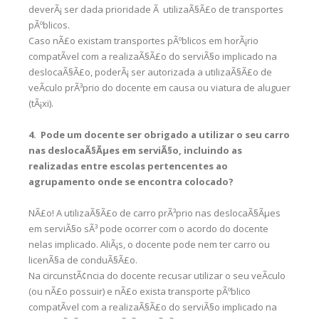
deverÃ¡ ser dada prioridade Ã utilizaÃ§Ã£o de transportes
pÃºblicos.
Caso nÃ£o existam transportes pÃºblicos em horÃ¡rio
compatÃ­vel com a realizaÃ§Ã£o do serviÃ§o implicado na
deslocaÃ§Ã£o, poderÃ¡ ser autorizada a utilizaÃ§Ã£o de
veÃ­culo prÃ³prio do docente em causa ou viatura de aluguer
(tÃ¡xi).
4. Pode um docente ser obrigado a utilizar o seu carro
nas deslocaÃ§Ãµes em serviÃ§o, incluindo as
realizadas entre escolas pertencentes ao
agrupamento onde se encontra colocado?
NÃ£o! A utilizaÃ§Ã£o de carro prÃ³prio nas deslocaÃ§Ãµes
em serviÃ§o sÃ³ pode ocorrer com o acordo do docente
nelas implicado. AliÃ¡s, o docente pode nem ter carro ou
licenÃ§a de conduÃ§Ã£o.
Na circunstÃ¢ncia do docente recusar utilizar o seu veÃ­culo
(ou nÃ£o possuir) e nÃ£o exista transporte pÃºblico
compatÃ­vel com a realizaÃ§Ã£o do serviÃ§o implicado na