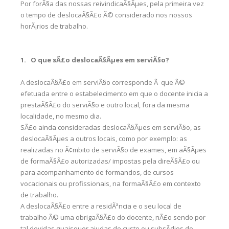
Por forÃ§a das nossas reivindicaÃ§Ãµes, pela primeira vez
o tempo de deslocaÃ§Ã£o Ã© considerado nos nossos
horÃ¡rios de trabalho.
1. O que sÃ£o deslocaÃ§Ãµes em serviÃ§o?
A deslocaÃ§Ã£o em serviÃ§o corresponde Ã que Ã©
efetuada entre o estabelecimento em que o docente inicia a
prestaÃ§Ã£o do serviÃ§o e outro local, fora da mesma
localidade, no mesmo dia.
SÃ£o ainda consideradas deslocaÃ§Ãµes em serviÃ§o, as
deslocaÃ§Ãµes a outros locais, como por exemplo: as
realizadas no Ã¢mbito de serviÃ§o de exames, em aÃ§Ãµes
de formaÃ§Ã£o autorizadas/ impostas pela direÃ§Ã£o ou
para acompanhamento de formandos, de cursos
vocacionais ou profissionais, na formaÃ§Ã£o em contexto
de trabalho.
A deslocaÃ§Ã£o entre a residÃªncia e o seu local de
trabalho Ã© uma obrigaÃ§Ã£o do docente, nÃ£o sendo por
tal devidas quaisquer ajudas de custo ou subsÃ­dios de