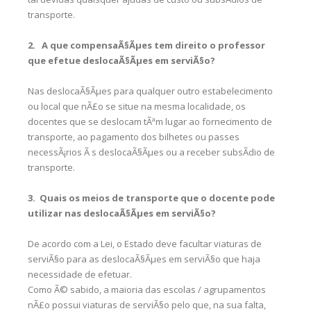
transporte.
2. A que compensaÃ§Ãµes tem direito o professor
que efetue deslocaÃ§Ãµes em serviÃ§o?
Nas deslocaÃ§Ãµes para qualquer outro estabelecimento
ou local que nÃ£o se situe na mesma localidade, os
docentes que se deslocam tÃªm lugar ao fornecimento de
transporte, ao pagamento dos bilhetes ou passes
necessÃ¡rios Ã s deslocaÃ§Ãµes ou a receber subsÃ­dio de
transporte.
3. Quais os meios de transporte que o docente pode
utilizar nas deslocaÃ§Ãµes em serviÃ§o?
De acordo com a Lei, o Estado deve facultar viaturas de
serviÃ§o para as deslocaÃ§Ãµes em serviÃ§o que haja
necessidade de efetuar.
Como Ã© sabido, a maioria das escolas / agrupamentos
nÃ£o possui viaturas de serviÃ§o pelo que, na sua falta,