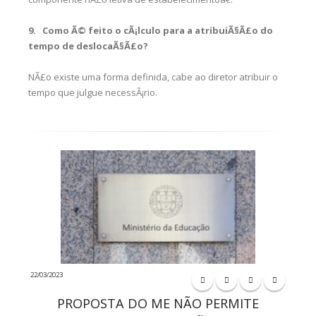
9. Como Ã© feito o cÃ¡lculo para a atribuiÃ§Ã£o do
tempo de deslocaÃ§Ã£o?
NÃ£o existe uma forma definida, cabe ao diretor atribuir o
tempo que julgue necessÃ¡rio.
22/03/2023
PROPOSTA DO ME NÃO PERMITE