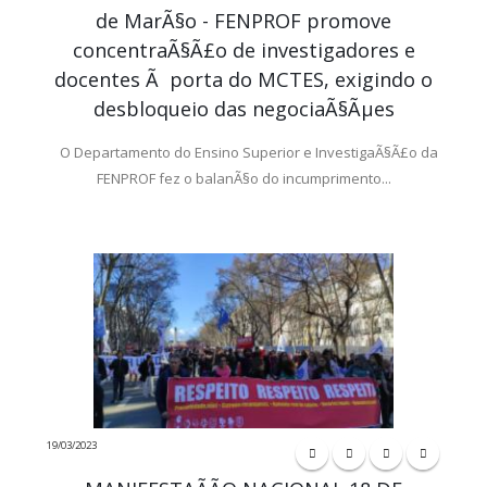
de MarÃ§o - FENPROF promove
concentraÃ§Ã£o de investigadores e
docentes Ã porta do MCTES, exigindo o
desbloqueio das negociaÃ§Ãµes
O Departamento do Ensino Superior e InvestigaÃ§Ã£o da
FENPROF fez o balanÃ§o do incumprimento...
19/03/2023