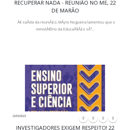
RECUPERAR NADA - REUNIÃO NO ME, 22
DE MARÃO
Ã€ saÃ­da da reuniÃ£o, MÃ¡rio Nogueira lamentou que o
ministÃ©rio da EducaÃ§Ã£o sÃ³...
22/03/2023
INVESTIGADORES EXIGEM RESPEITO! 22