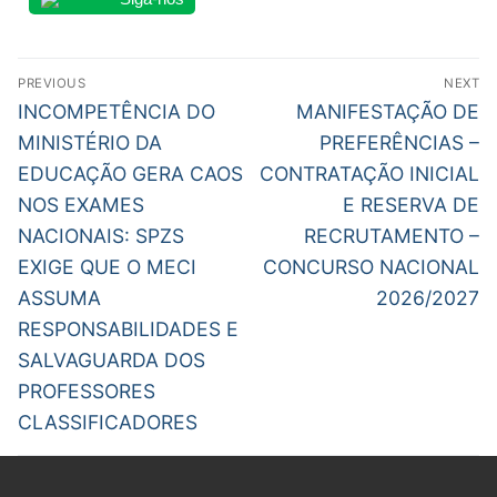
Navegação
PREVIOUS
NEXT
de
Previous
Next
INCOMPETÊNCIA DO
MANIFESTAÇÃO DE
post:
post:
artigos
MINISTÉRIO DA
PREFERÊNCIAS –
EDUCAÇÃO GERA CAOS
CONTRATAÇÃO INICIAL
NOS EXAMES
E RESERVA DE
NACIONAIS: SPZS
RECRUTAMENTO –
EXIGE QUE O MECI
CONCURSO NACIONAL
ASSUMA
2026/2027
RESPONSABILIDADES E
SALVAGUARDA DOS
PROFESSORES
CLASSIFICADORES