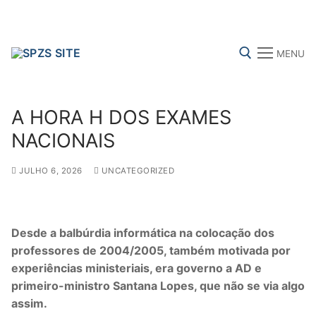
Skip
to
content
MENU
Search for:
A HORA H DOS EXAMES
NACIONAIS
JULHO 6, 2026
UNCATEGORIZED
FENPROF
CGTP-IN
FRENTE COMUM
Search
Desde a balbúrdia informática na colocação dos
for:
professores de 2004/2005, também motivada por
experiências ministeriais, era governo a AD e
sindicalização
primeiro-ministro Santana Lopes, que não se via algo
assim.
Notícias