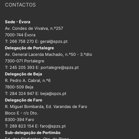
CONTACTOS
Sede - Évora
Av. Condes de Vivalva, n.º257
7000-744 Évora
T: 266 758 270 E: geral@spzs.pt
Delegação de Portalegre
Av. General Lacerda Machado, n.º50 - 3.ºdto
7300-071 Portalegre
T: 245 205 393 E: portalegre@spzs.pt
Delegação de Beja
R. Pedro A. Cabral, n.º6
7800-509 Beja
T: 284 324 947 E: beja@spzs.pt
Delegação de Faro
R. Miguel Bombarda, Ed. Varandas de Faro
Bloco E - r/c Dto.
8300-394 Faro
T: 289 823 154 E: faro@spzs.pt
Sub-delegação de Portimão