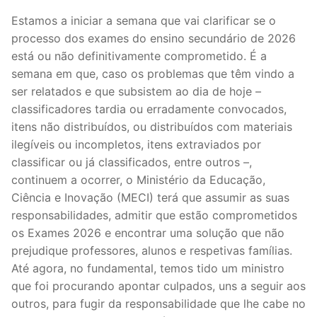
Legislação
Estamos a iniciar a semana que vai clarificar se o
processo dos exames do ensino secundário de 2026
Sectores
está ou não definitivamente comprometido. É a
semana em que, caso os problemas que têm vindo a
PRÉ-ESCOLAR
ser relatados e que subsistem ao dia de hoje –
classificadores tardia ou erradamente convocados,
1º CICLO
itens não distribuídos, ou distribuídos com materiais
2º/3º CEB / SECUNDÁRIO
ilegíveis ou incompletos, itens extraviados por
classificar ou já classificados, entre outros –,
ENSINO ARTÍSTICO
continuem a ocorrer, o Ministério da Educação,
Ciência e Inovação (MECI) terá que assumir as suas
EDUCAÇÃO ESPECIAL
responsabilidades, admitir que estão comprometidos
os Exames 2026 e encontrar uma solução que não
PARTICULAR / IPSS / MISERICÓRDIAS
prejudique professores, alunos e respetivas famílias.
ENSINO SUPERIOR
Até agora, no fundamental, temos tido um ministro
que foi procurando apontar culpados, uns a seguir aos
PROFESSORES CONTRATADOS
outros, para fugir da responsabilidade que lhe cabe no