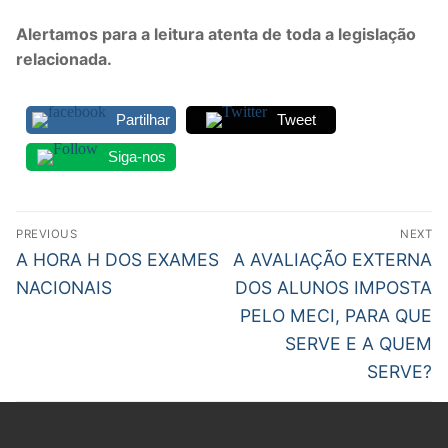
DOCENTES APOSENTADOS
Alertamos para a leitura atenta de toda a legislação
relacionada.
Formação
Área de Sócios
Partilhar
Tweet
Revista Intervir
Siga-nos
Contactos
Navegação
PREVIOUS
NEXT
de
Previous
Next
A HORA H DOS EXAMES
A AVALIAÇÃO EXTERNA
post:
post:
artigos
NACIONAIS
DOS ALUNOS IMPOSTA
PELO MECI, PARA QUE
SERVE E A QUEM
SERVE?