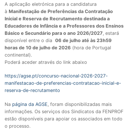
A aplicação eletrónica para a candidatura
Legislação
à
Manifestação de Preferências da Contratação
Inicial e Reserva de Recrutamento
destinada a
Sectores
Educadores de Infância e a Professores dos Ensinos
Básico e Secundário para o ano 2026/2027
, estará
PRÉ-ESCOLAR
disponível entre o dia
06 de julho até às 23h59
1º CICLO
horas de 10 de julho de 2026
(hora de Portugal
continental).
2º/3º CEB / SECUNDÁRIO
Poderá aceder através do link abaixo
ENSINO ARTÍSTICO
https://agse.pt/concurso-nacional-2026-2027-
manifestacao-de-preferencias-contratacao-inicial-e-
EDUCAÇÃO ESPECIAL
reserva-de-recrutamento
PARTICULAR / IPSS / MISERICÓRDIAS
Na
página da AGSE
, foram disponibilizadas mais
ENSINO SUPERIOR
informações. Os serviços dos Sindicatos da FENPROF
estão disponíveis para apoiar os associados em todo
PROFESSORES CONTRATADOS
o processo.