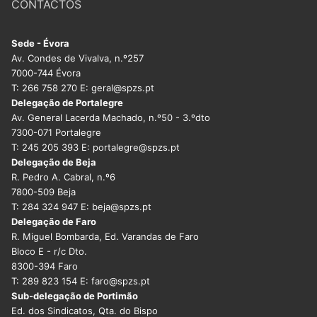
CONTACTOS
Sede - Évora
Av. Condes de Vivalva, n.º257
7000-744 Évora
T: 266 758 270 E: geral@spzs.pt
Delegação de Portalegre
Av. General Lacerda Machado, n.º50 - 3.ºdto
7300-071 Portalegre
T: 245 205 393 E: portalegre@spzs.pt
Delegação de Beja
R. Pedro A. Cabral, n.º6
7800-509 Beja
T: 284 324 947 E: beja@spzs.pt
Delegação de Faro
R. Miguel Bombarda, Ed. Varandas de Faro
Bloco E - r/c Dto.
8300-394 Faro
T: 289 823 154 E: faro@spzs.pt
Sub-delegação de Portimão
Ed. dos Sindicatos, Qta. do Bispo