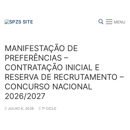
Skip
to
content
MENU
Search for:
MANIFESTAÇÃO DE
PREFERÊNCIAS –
CONTRATAÇÃO INICIAL E
FENPROF
CGTP-IN
FRENTE COMUM
RESERVA DE RECRUTAMENTO –
CONCURSO NACIONAL
Search
2026/2027
for:
JULHO 6, 2026
1º CICLO
sindicalização
Notícias