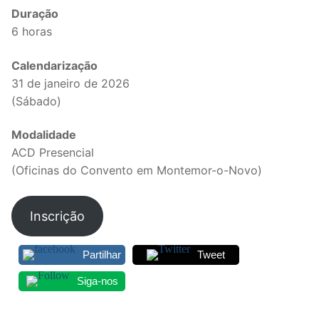
Duração
Legislação
6 horas
Sectores
Calendarização
PRÉ-ESCOLAR
31 de janeiro de 2026
(Sábado)
1º CICLO
Modalidade
2º/3º CEB / SECUNDÁRIO
ACD Presencial
(Oficinas do Convento em Montemor-o-Novo)
ENSINO ARTÍSTICO
EDUCAÇÃO ESPECIAL
Inscrição
PARTICULAR / IPSS / MISERICÓRDIAS
Partilhar
Tweet
ENSINO SUPERIOR
Siga-nos
PROFESSORES CONTRATADOS