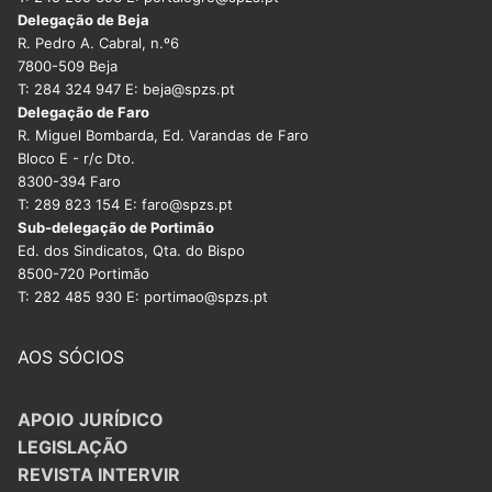
Delegação de Beja
R. Pedro A. Cabral, n.º6
7800-509 Beja
T: 284 324 947 E: beja@spzs.pt
Delegação de Faro
R. Miguel Bombarda, Ed. Varandas de Faro
Bloco E - r/c Dto.
8300-394 Faro
T: 289 823 154 E: faro@spzs.pt
Sub-delegação de Portimão
Ed. dos Sindicatos, Qta. do Bispo
8500-720 Portimão
T: 282 485 930 E: portimao@spzs.pt
AOS SÓCIOS
APOIO JURÍDICO
LEGISLAÇÃO
REVISTA INTERVIR