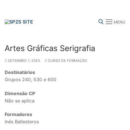
Skip
to
content
MENU
Search for:
Artes Gráficas Serigrafia
SETEMBRO 1, 2025
CURSO DE FORMAÇÃO
FENPROF
CGTP-IN
FRENTE COMUM
Destinatários
Grupos 240, 530 e 600
Search
Dimensão CP
for:
Não se aplica
sindicalização
Formadores
Inés Ballesteros
Notícias