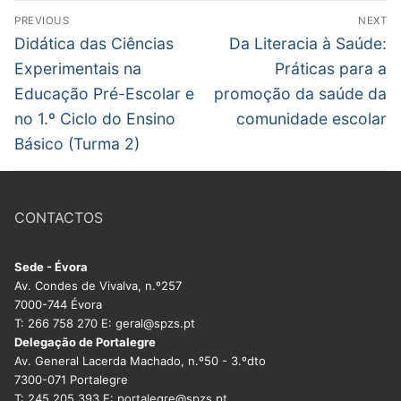
Navegação
DOCENTES APOSENTADOS
PREVIOUS
NEXT
de
Previous
Next
Didática das Ciências
Da Literacia à Saúde:
Formação
post:
post:
artigos
Experimentais na
Práticas para a
Área de Sócios
Educação Pré-Escolar e
promoção da saúde da
no 1.º Ciclo do Ensino
comunidade escolar
Revista Intervir
Básico (Turma 2)
Contactos
CONTACTOS
Sede - Évora
Av. Condes de Vivalva, n.º257
7000-744 Évora
T: 266 758 270 E: geral@spzs.pt
Delegação de Portalegre
Av. General Lacerda Machado, n.º50 - 3.ºdto
7300-071 Portalegre
T: 245 205 393 E: portalegre@spzs.pt