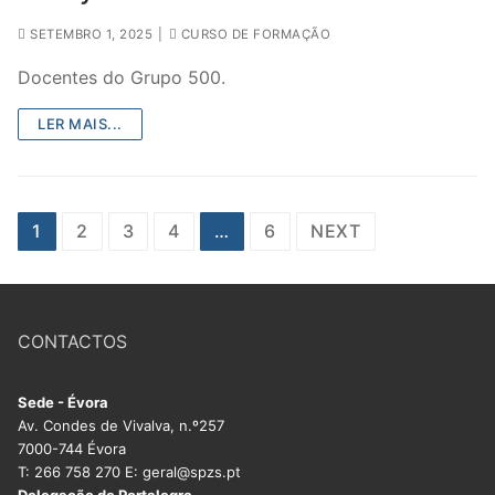
SETEMBRO 1, 2025
|
CURSO DE FORMAÇÃO
Docentes do Grupo 500.
LER MAIS...
Paginação
1
2
3
4
…
6
NEXT
dos
conteúdos
CONTACTOS
Sede - Évora
Av. Condes de Vivalva, n.º257
7000-744 Évora
T: 266 758 270 E: geral@spzs.pt
Delegação de Portalegre