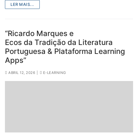
DOCENTES APOSENTADOS
LER MAIS...
Formação
Área de Sócios
“Ricardo Marques e
Ecos da Tradição da Literatura
Revista Intervir
Portuguesa & Plataforma Learning
Contactos
Apps”
ABRIL 12, 2026
|
E-LEARNING