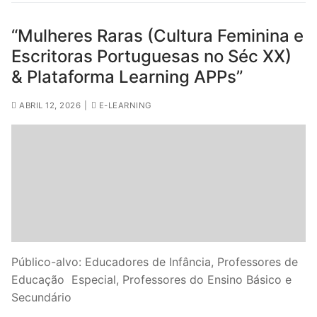
Legislação
“Mulheres Raras (Cultura Feminina e
Sectores
Escritoras Portuguesas no Séc XX)
& Plataforma Learning APPs”
PRÉ-ESCOLAR
ABRIL 12, 2026
|
E-LEARNING
1º CICLO
2º/3º CEB / SECUNDÁRIO
ENSINO ARTÍSTICO
EDUCAÇÃO ESPECIAL
PARTICULAR / IPSS / MISERICÓRDIAS
Público-alvo: Educadores de Infância, Professores de
ENSINO SUPERIOR
Educação Especial, Professores do Ensino Básico e
PROFESSORES CONTRATADOS
Secundário