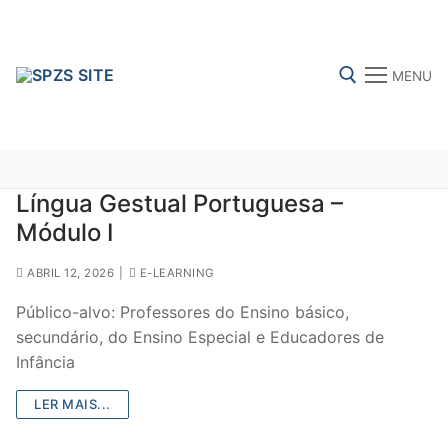
Skip
to
content
MENU
Search for:
Língua Gestual Portuguesa –
Módulo I
FENPROF
CGTP-IN
FRENTE COMUM
ABRIL 12, 2026
|
E-LEARNING
Público-alvo: Professores do Ensino básico,
Search
secundário, do Ensino Especial e Educadores de
for:
Infância
sindicalização
LER MAIS...
Notícias