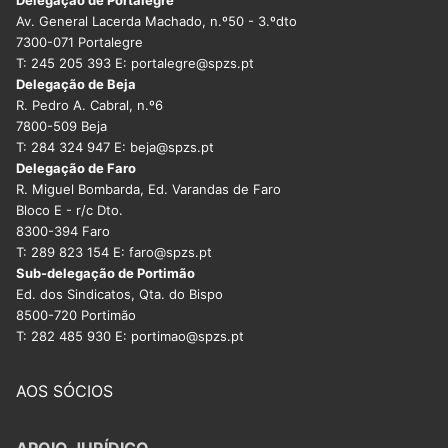
Av. General Lacerda Machado, n.º50 - 3.ºdto
7300-071 Portalegre
T: 245 205 393 E: portalegre@spzs.pt
Delegação de Beja
R. Pedro A. Cabral, n.º6
7800-509 Beja
T: 284 324 947 E: beja@spzs.pt
Delegação de Faro
R. Miguel Bombarda, Ed. Varandas de Faro
Bloco E - r/c Dto.
8300-394 Faro
T: 289 823 154 E: faro@spzs.pt
Sub-delegação de Portimão
Ed. dos Sindicatos, Qta. do Bispo
8500-720 Portimão
T: 282 485 930 E: portimao@spzs.pt
AOS SÓCIOS
APOIO JURÍDICO