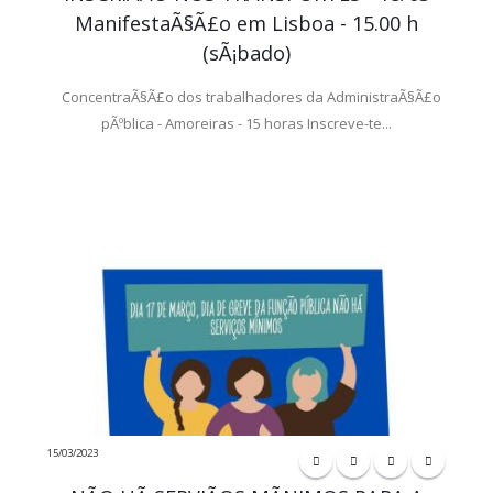
ManifestaÃ§Ã£o em Lisboa - 15.00 h
(sÃ¡bado)
ConcentraÃ§Ã£o dos trabalhadores da AdministraÃ§Ã£o
pÃºblica - Amoreiras - 15 horas Inscreve-te...
15/03/2023