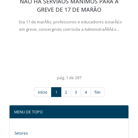
NÃO HÃ SERVIÃOS MÃNIMOS PARA A
GREVE DE 17 DE MARÃO
Dia 17 de marÃ§o, professores e educadores estarÃ£o
em greve, convergindo com toda a AdministraÃ§Ã£o...
pág. 1 de 287
início
1
2
3
4
fim
MENU DE TOPO
Setores