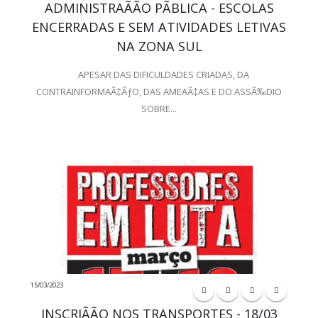
ADMINISTRAÃÃO PÃBLICA - ESCOLAS
ENCERRADAS E SEM ATIVIDADES LETIVAS
NA ZONA SUL
APESAR DAS DIFICULDADES CRIADAS, DA
CONTRAINFORMAÃ‡ÃƒO, DAS AMEAÃ‡AS E DO ASSÃ‰DIO
SOBRE...
15/03/2023
INSCRIÃÃO NOS TRANSPORTES - 18/03