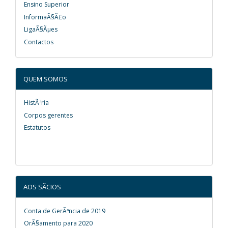
Ensino Superior
InformaÃ§Ã£o
LigaÃ§Ãµes
Contactos
QUEM SOMOS
HistÃ³ria
Corpos gerentes
Estatutos
AOS SÃCIOS
Conta de GerÃªncia de 2019
OrÃ§amento para 2020