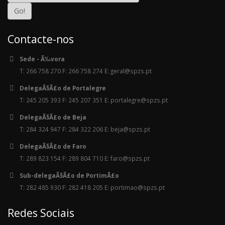
Contacte-nos
Sede - Ã‰vora
T: 266 758 270 F: 266 758 274 E: geral@spzs.pt
DelegaÃ§Ã£o de Portalegre
T: 245 205 393 F: 245 207 351 E: portalegre@spzs.pt
DelegaÃ§Ã£o de Beja
T: 284 324 947 F: 284 322 206 E: beja@spzs.pt
DelegaÃ§Ã£o de Faro
T: 289 823 154 F: 289 804 710 E: faro@spzs.pt
Sub-delegaÃ§Ã£o de PortimÃ£o
T: 282 485 930 F: 282 418 205 E: portimao@spzs.pt
Redes Sociais