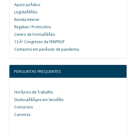
Apoio jurÃ­dico
LegislaÃ§Ã£o
Revista Intervir
Regalias / Protocolos
Centro de FormaÃ§Ã£o
13.Âº Congresso da FENPROF
Contactos em perÃ­odo de pandemia
PERGUNTAS FREQUENTES
HorÃ¡rios de Trabalho
DeslocaÃ§Ãµes em ServiÃ§o
Concursos
Carreiras