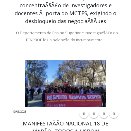
concentraÃ§Ã£o de investigadores e
docentes Ã porta do MCTES, exigindo o
desbloqueio das negociaÃ§Ãµes
O Departamento do Ensino Superior e InvestigaÃ§Ã£o da
FENPROF fez o balanÃ§o do incumprimento...
19/03/2023
MANIFESTAÃÃO NACIONAL 18 DE