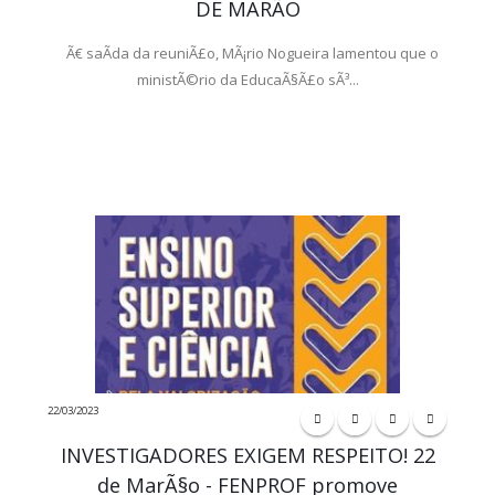
DE MARÃO
Ã€ saÃ­da da reuniÃ£o, MÃ¡rio Nogueira lamentou que o
ministÃ©rio da EducaÃ§Ã£o sÃ³...
22/03/2023
INVESTIGADORES EXIGEM RESPEITO! 22
de MarÃ§o - FENPROF promove