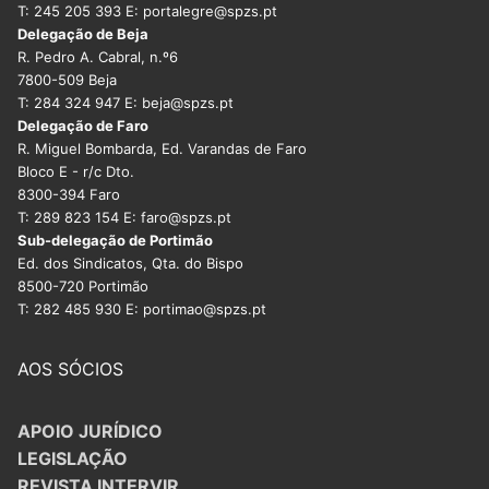
T: 245 205 393 E: portalegre@spzs.pt
Delegação de Beja
R. Pedro A. Cabral, n.º6
7800-509 Beja
T: 284 324 947 E: beja@spzs.pt
Delegação de Faro
R. Miguel Bombarda, Ed. Varandas de Faro
Bloco E - r/c Dto.
8300-394 Faro
T: 289 823 154 E: faro@spzs.pt
Sub-delegação de Portimão
Ed. dos Sindicatos, Qta. do Bispo
8500-720 Portimão
T: 282 485 930 E: portimao@spzs.pt
AOS SÓCIOS
APOIO JURÍDICO
LEGISLAÇÃO
REVISTA INTERVIR