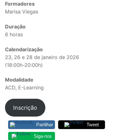
Formadores
Legislação
Marisa Viegas
Sectores
Duração
6 horas
PRÉ-ESCOLAR
Calendarização
1º CICLO
23, 26 e 28 de janeiro de 2026
2º/3º CEB / SECUNDÁRIO
(18:00h-20:00h)
ENSINO ARTÍSTICO
Modalidade
ACD, E-Learning
EDUCAÇÃO ESPECIAL
PARTICULAR / IPSS / MISERICÓRDIAS
Inscrição
ENSINO SUPERIOR
Partilhar
Tweet
PROFESSORES CONTRATADOS
Siga-nos