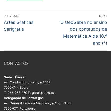
DOCENTES APOSENTADOS
Navegação
Formação
PREVIOUS
NEXT
de
Previous
Next
Artes Gráficas
O GeoGebra no ensino
Área de Sócios
post:
post:
artigos
Serigrafia
dos conteúdos de
Matemática A de 10.º
Revista Intervir
ano (*)
Contactos
CONTACTOS
Sede - Évora
Av. Condes de Vivalva, n.º257
7000-744 Évora
T: 266 758 270 E: geral@spzs.pt
Delegação de Portalegre
Av. General Lacerda Machado, n.º50 - 3.ºdto
7300-071 Portalegre