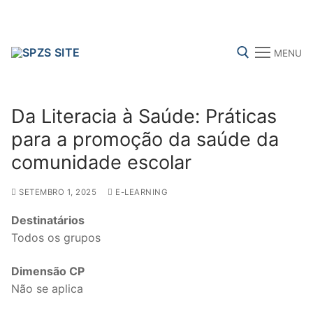
Skip
to
content
MENU
Search for:
Da Literacia à Saúde: Práticas
para a promoção da saúde da
comunidade escolar
FENPROF
CGTP-IN
FRENTE COMUM
SETEMBRO 1, 2025
E-LEARNING
Destinatários
Search
Todos os grupos
for:
Dimensão CP
sindicalização
Não se aplica
Notícias