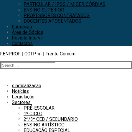
PARTICULAR / IPSS / MISERICÓRDIAS
ENSINO SUPERIOR
PROFESSORES CONTRATADOS
DOCENTES APOSENTADOS
Formação
Área de Sócios
Revista Intervir
Contactos
FENPROF
|
CGTP-in
|
Frente Comum
sindicalização
Notícias
Legislação
Sectores
PRÉ-ESCOLAR
1º CICLO
2º/3º CEB / SECUNDÁRIO
ENSINO ARTÍSTICO
EDUCAÇÃO ESPECIAL