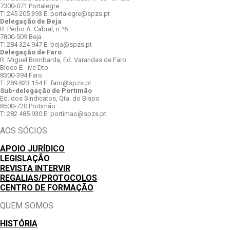
7300-071 Portalegre
T: 245 205 393 E: portalegre@spzs.pt
Delegação de Beja
R. Pedro A. Cabral, n.º6
7800-509 Beja
T: 284 324 947 E: beja@spzs.pt
Delegação de Faro
R. Miguel Bombarda, Ed. Varandas de Faro
Bloco E - r/c Dto.
8300-394 Faro
T: 289 823 154 E: faro@spzs.pt
Sub-delegação de Portimão
Ed. dos Sindicatos, Qta. do Bispo
8500-720 Portimão
T: 282 485 930 E: portimao@spzs.pt
AOS SÓCIOS
APOIO JURÍDICO
LEGISLAÇÃO
REVISTA INTERVIR
REGALIAS/PROTOCOLOS
CENTRO DE FORMAÇÃO
QUEM SOMOS
HISTÓRIA