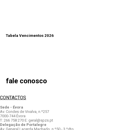
Tabela Vencimentos 2026
fale conosco
CONTACTOS
Sede - Évora
Av. Condes de Vivalva, n.º257
7000-744 Évora
T: 266 758 270 E: geral@spzs.pt
Delegação de Portalegre
Av. General Lacerda Machado, n.º50 - 3.ºdto