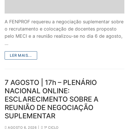
Legislação
Sectores
A FENPROF requereu a negociação suplementar sobre
o recrutamento e colocação de docentes proposto
PRÉ-ESCOLAR
pelo MECI e a reunião realizou-se no dia 6 de agosto,
…
1º CICLO
LER MAIS...
2º/3º CEB / SECUNDÁRIO
ENSINO ARTÍSTICO
7 AGOSTO | 17h – PLENÁRIO
EDUCAÇÃO ESPECIAL
NACIONAL ONLINE:
PARTICULAR / IPSS / MISERICÓRDIAS
ESCLARECIMENTO SOBRE A
REUNIÃO DE NEGOCIAÇÃO
ENSINO SUPERIOR
SUPLEMENTAR
PROFESSORES CONTRATADOS
AGOSTO 6, 2026
|
1º CICLO