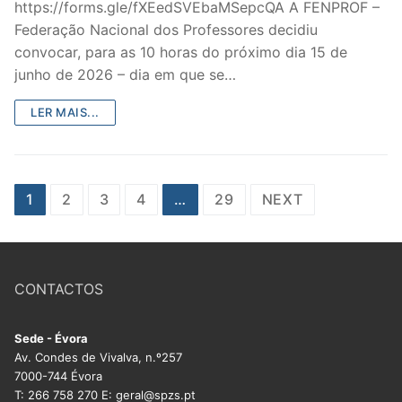
https://forms.gle/fXEedSVEbaMSepcQA A FENPROF –
Federação Nacional dos Professores decidiu
convocar, para as 10 horas do próximo dia 15 de
junho de 2026 – dia em que se…
LER MAIS...
Paginação
1
2
3
4
…
29
NEXT
dos
conteúdos
CONTACTOS
Sede - Évora
Av. Condes de Vivalva, n.º257
7000-744 Évora
T: 266 758 270 E: geral@spzs.pt