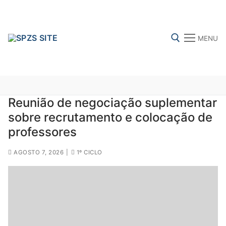
Skip
to
content
MENU
Search for:
Reunião de negociação suplementar
sobre recrutamento e colocação de
FENPROF
CGTP-IN
FRENTE COMUM
professores
AGOSTO 7, 2026
|
1º CICLO
Search
for:
sindicalização
Notícias