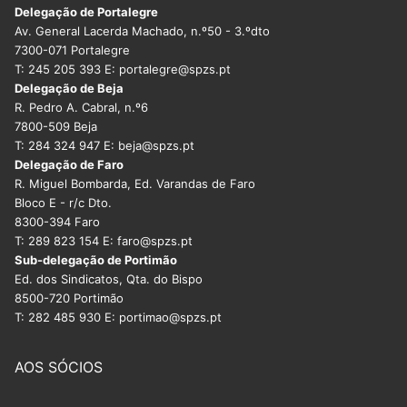
Delegação de Portalegre
Av. General Lacerda Machado, n.º50 - 3.ºdto
7300-071 Portalegre
T: 245 205 393 E: portalegre@spzs.pt
Delegação de Beja
R. Pedro A. Cabral, n.º6
7800-509 Beja
T: 284 324 947 E: beja@spzs.pt
Delegação de Faro
R. Miguel Bombarda, Ed. Varandas de Faro
Bloco E - r/c Dto.
8300-394 Faro
T: 289 823 154 E: faro@spzs.pt
Sub-delegação de Portimão
Ed. dos Sindicatos, Qta. do Bispo
8500-720 Portimão
T: 282 485 930 E: portimao@spzs.pt
AOS SÓCIOS