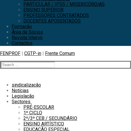
PARTICULAR / IPSS / MISERICÓRDIAS
ENSINO SUPERIOR
PROFESSORES CONTRATADOS
DOCENTES APOSENTADOS
Formação
Área de Sócios
Revista Intervir
Contactos
FENPROF
|
CGTP-in
|
Frente Comum
sindicalização
Notícias
Legislação
Sectores
PRÉ-ESCOLAR
1º CICLO
2º/3º CEB / SECUNDÁRIO
ENSINO ARTÍSTICO
EDUCAÇÃO ESPECIAL