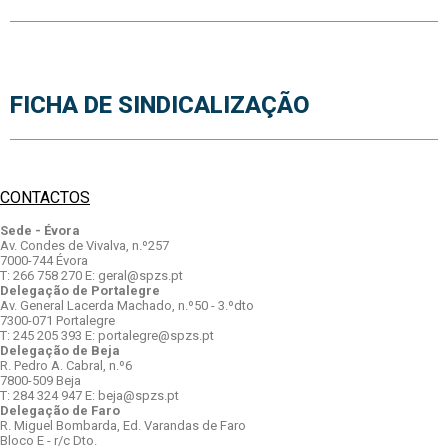
FICHA DE SINDICALIZAÇÃO
CONTACTOS
Sede - Évora
Av. Condes de Vivalva, n.º257
7000-744 Évora
T: 266 758 270 E: geral@spzs.pt
Delegação de Portalegre
Av. General Lacerda Machado, n.º50 - 3.ºdto
7300-071 Portalegre
T: 245 205 393 E: portalegre@spzs.pt
Delegação de Beja
R. Pedro A. Cabral, n.º6
7800-509 Beja
T: 284 324 947 E: beja@spzs.pt
Delegação de Faro
R. Miguel Bombarda, Ed. Varandas de Faro
Bloco E - r/c Dto.