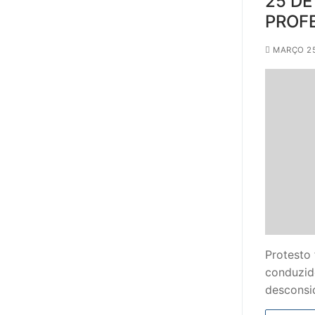
25 DE
PROF
MARÇO 25
Protesto
conduzido
desconsi