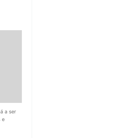
á a ser
 e