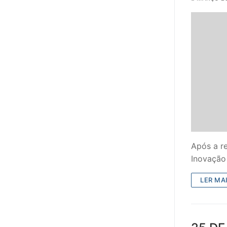
PROFESSORE
DOCENTES A
Formação
Área de Sócios
Revista Intervir
Contactos
Após a r
Inovação
LER MAI