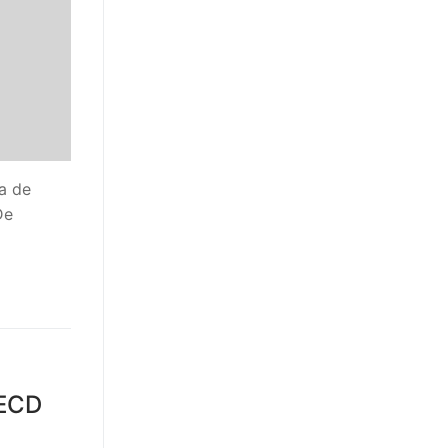
a de
De
 ECD