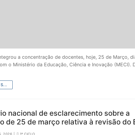
ntegrou a concentração de docentes, hoje, 25 de Março, di
com o Ministério da Educação, Ciência e Inovação (MECI). 
SECUNDÁRIO
S...
TICO
PECIAL
io nacional de esclarecimento sobre a
o de 25 de março relativa à revisão do
 IPSS / MISERICÓRDIAS
RIOR
, 2026
|
1º CICLO