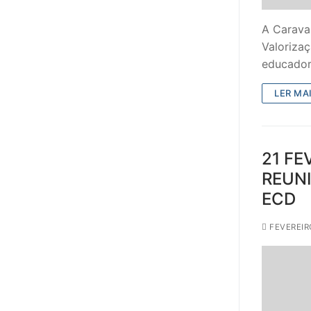
A Carava
Valorizaç
educador
LER MAI
21 FE
REUN
ECD
FEVEREIRO