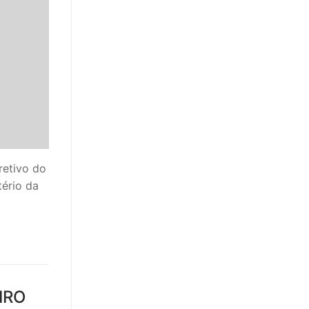
retivo do
tério da
IRO