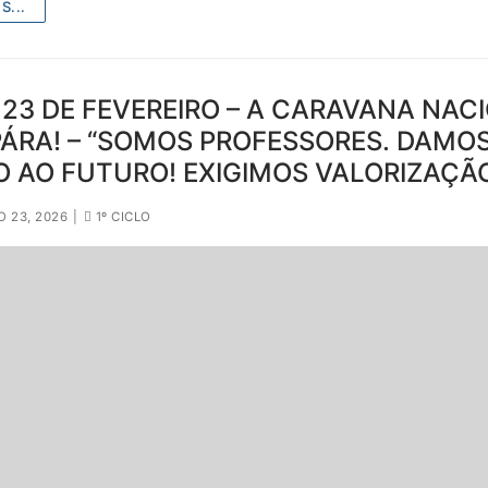
S...
 23 DE FEVEREIRO – A CARAVANA NAC
ÁRA! – “SOMOS PROFESSORES. DAMO
 AO FUTURO! EXIGIMOS VALORIZAÇÃO,
O 23, 2026
|
1º CICLO