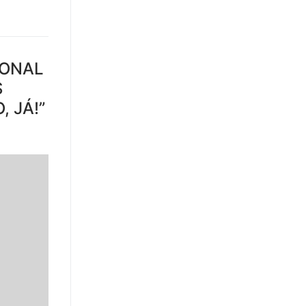
IONAL
S
 JÁ!”