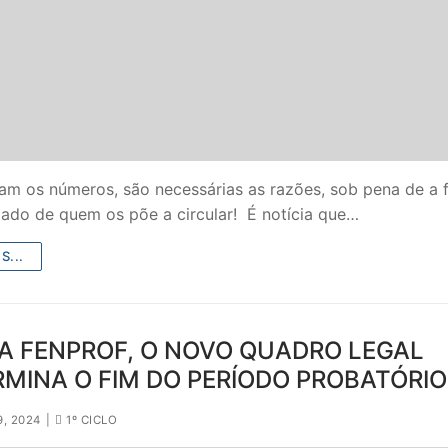
am os números, são necessárias as razões, sob pena de a 
lado de quem os põe a circular! É notícia que…
S...
SECUNDÁRIO
TICO
A FENPROF, O NOVO QUADRO LEGAL
PECIAL
MINA O FIM DO PERÍODO PROBATÓRIO
 IPSS / MISERICÓRDIAS
9, 2024
|
1º CICLO
RIOR