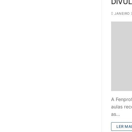
DIVU
JANEIRO 7
A Fenprof
aulas re
as…
LER MAI