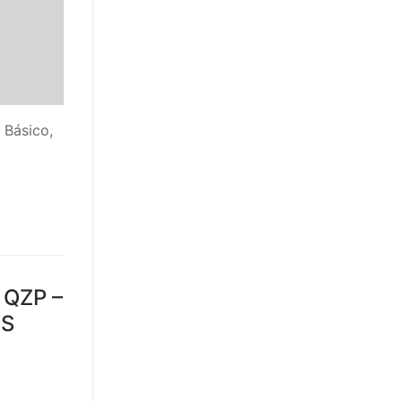
 Básico,
QZP –
AS