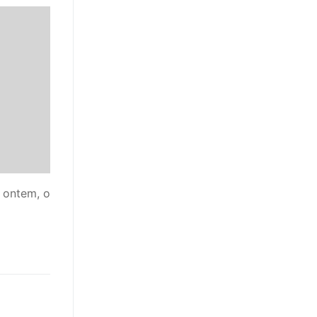
 ontem, o
…