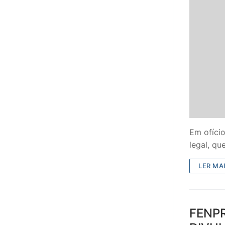
PROFESSORE
DOCENTES A
Formação
Área de Sócios
Revista Intervir
Contactos
Em ofíci
legal, q
LER MAI
FENP