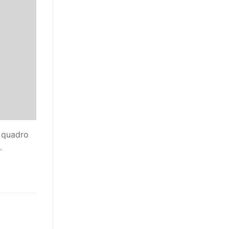
 quadro
…