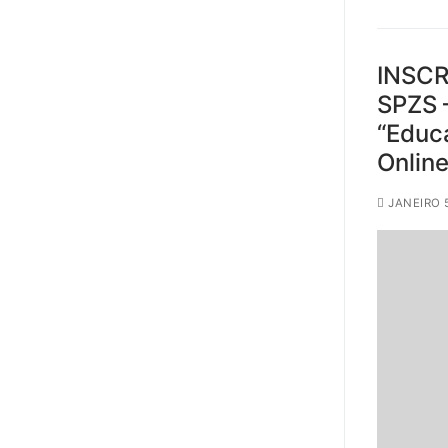
INSCR
SPZS 
“Educa
Onlin
JANEIRO 