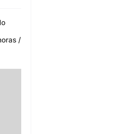
do
oras /