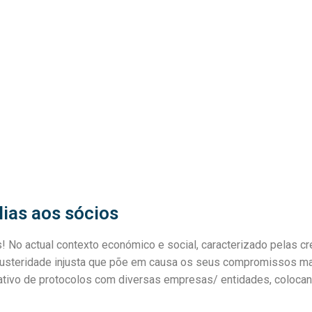
ÁREA DE SÓCIOS
ECUNDÁRIO
as aos sócios
TICO
 No actual contexto económico e social, caracterizado pelas cr
ECIAL
steridade injusta que põe em causa os seus compromissos mais
IPSS / MISERICÓRDIAS
cativo de protocolos com diversas empresas/ entidades, coloca
IOR