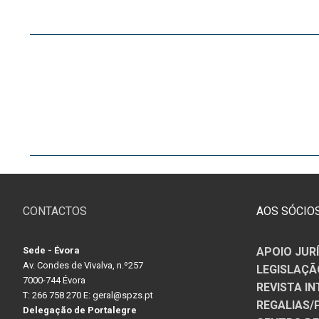
PROFESSORES
DOCENTES AP
Formação
Área de Sócios
Revista Intervir
Contactos
CONTACTOS
AOS SÓCIO
Sede - Évora
APOIO JUR
Av. Condes de Vivalva, n.º257
LEGISLAÇÃ
7000-744 Évora
REVISTA IN
T: 266 758 270 E: geral@spzs.pt
REGALIAS
Delegação de Portalegre