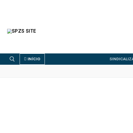
INÍCIO
SINDICALI
FENPROF
CGTP-IN