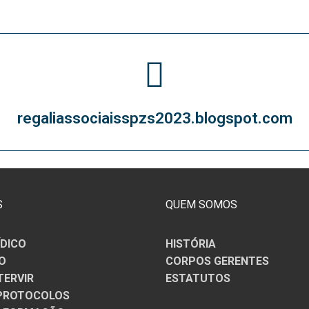
 CONTRATADOS
OSENTADOS
regaliassociaisspzs2023.blogspot.com
S
QUEM SOMOS
ÍDICO
HISTÓRIA
O
CORPOS GERENTES
TERVIR
ESTATUTOS
/PROTOCOLOS