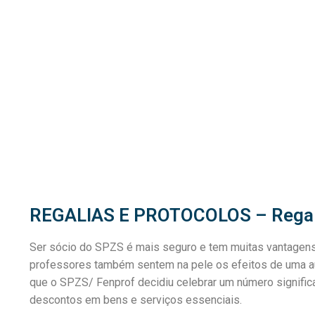
sindicalização
Notícias
Legislação
Sectores
PRÉ-ESCOLAR
1º CICLO
2º/3º CEB / S
REGALIAS E PROTOCOLOS – Regali
ENSINO ARTÍS
Ser sócio do SPZS é mais seguro e tem muitas vantagens!
EDUCAÇÃO ESP
professores também sentem na pele os efeitos de uma au
PARTICULAR / 
que o SPZS/ Fenprof decidiu celebrar um número signifi
descontos em bens e serviços essenciais.
ENSINO SUPER