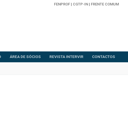
FENPROF
|
CGTP-IN
|
FRENTE COMUM
O
ÁREA DE SÓCIOS
REVISTA INTERVIR
CONTACTOS