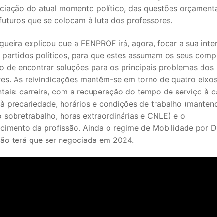
ciação do atual momento político, das questões orçamenta
futuros que se colocam à luta dos professores.
ueira explicou que a FENPROF irá, agora, focar a sua int
s partidos políticos, para que estes assumam os seus comp
o de encontrar soluções para os principais problemas dos
res. As reivindicações mantêm-se em torno de quatro eixo
tais: carreira, com a recuperação do tempo de serviço à c
à precariedade, horários e condições de trabalho (manten
 sobretrabalho, horas extraordinárias e CNLE) e o
scimento da profissão. Ainda o regime de Mobilidade por 
SECUNDÁRIO
são terá que ser negociada em 2024.
TICO
PECIAL
 IPSS / MISERICÓRDIAS
RIOR