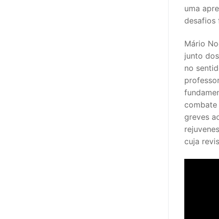
sindicalização
uma apre
desafios 
Notícias
Mário Nog
Legislação
junto do
Sectores
no sentid
professo
PRÉ-ESCOLAR
fundamen
combate 
1º CICLO
greves ao
rejuvene
2º/3º CEB / 
cuja revi
ENSINO ARTÍS
EDUCAÇÃO ES
PARTICULAR /
ENSINO SUPE