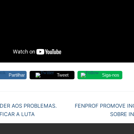
S CONTRATADOS
POSENTADOS
Partilhar
Tweet
Siga-nos
egação
Next
DER AOS PROBLEMAS.
FENPROF PROMOVE IN
post:
FICAR A LUTA
SOBRE I
gos