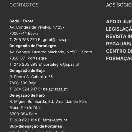
CONTACTOS
AOS SÓCIO
Sede - Évora
APOIO JUR
Av. Condes de Vivalva, n.º257
LEGISLAÇ
7000-744 Évora
REVISTA I
T: 266 758 270 E: geral@spzs.pt
REGALIAS
Delegação de Portalegre
CENTRO D
Av. General Lacerda Machado, n.º50 - 3.ºdto
FORMAÇÃ
7300-071 Portalegre
T: 245 205 393 E: portalegre@spzs.pt
Delegação de Beja
R. Pedro A. Cabral, n.º6
7800-509 Beja
T: 284 324 947 E: beja@spzs.pt
Delegação de Faro
R. Miguel Bombarda, Ed. Varandas de Faro
Bloco E - r/c Dto.
8300-394 Faro
T: 289 823 154 E: faro@spzs.pt
Sub-delegação de Portimão