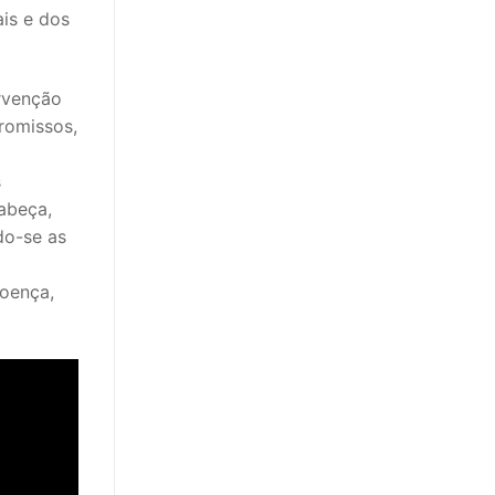
is e dos
ervenção
romissos,
s
abeça,
do-se as
Doença,