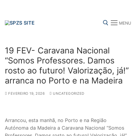
Skip
to
content
MENU
Search for:
19 FEV- Caravana Nacional
“Somos Professores. Damos
rosto ao futuro! Valorização, já!”
FENPROF
CGTP-IN
FRENTE COMUM
arranca no Porto e na Madeira
FEVEREIRO 19, 2026
UNCATEGORIZED
Search
for:
sindicalização
Arrancou, esta manhã, no Porto e na Região
Autónoma da Madeira a Caravana Nacional “Somos
Notícias
Professores. Damos rosto ao futuro! Valorização, já!”