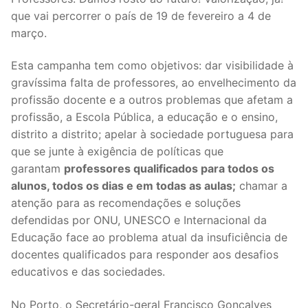
que vai percorrer o país de 19 de fevereiro a 4 de
Legislação
março.
Sectores
Esta campanha tem como objetivos: dar visibilidade à
PRÉ-ESCOLAR
gravíssima falta de professores, ao envelhecimento da
profissão docente e a outros problemas que afetam a
1º CICLO
profissão, a Escola Pública, a educação e o ensino,
distrito a distrito; apelar à sociedade portuguesa para
2º/3º CEB / SECUNDÁRIO
que se junte à exigência de políticas que
ENSINO ARTÍSTICO
garantam
professores qualificados para todos os
alunos, todos os dias e em todas as aulas;
chamar a
EDUCAÇÃO ESPECIAL
atenção para as recomendações e soluções
defendidas por ONU, UNESCO e Internacional da
PARTICULAR / IPSS / MISERICÓRDIAS
Educação face ao problema atual da insuficiência de
docentes qualificados para responder aos desafios
ENSINO SUPERIOR
educativos e das sociedades.
PROFESSORES CONTRATADOS
No Porto, o Secretário-geral Francisco Gonçalves