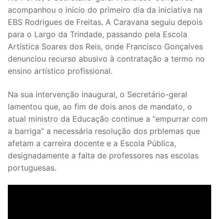
DOCENTES APOSENTADOS
acompanhou o início do primeiro dia da iniciativa na
EBS Rodrigues de Freitas. A Caravana seguiu depois
Formação
para o Largo da Trindade, passando pela Escola
Artística Soares dos Reis, onde Francisco Gonçalves
Área de Sócios
denunciou recurso abusivo à contratação a termo no
ensino artístico profissional.
Revista Intervir
Contactos
Na sua intervenção inaugural, o Secretário-geral
lamentou que, ao fim de dois anos de mandato, o
atual ministro da Educação continue a “empurrar com
a barriga” a necessária resolução dos prblemas que
afetam a carreira docente e a Escola Pública,
designadamente a falta de professores nas escolas
portuguesas.