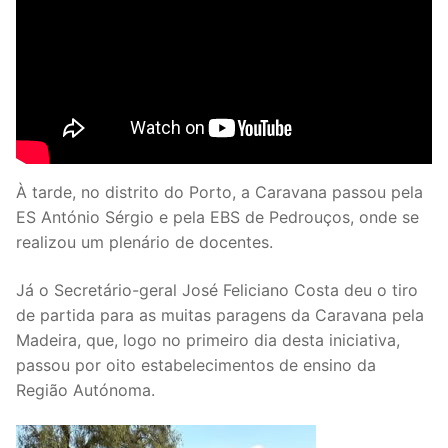
À tarde, no distrito do Porto, a Caravana passou pela
ES António Sérgio e pela EBS de Pedrouços, onde se
realizou um plenário de docentes.
Já o Secretário-geral José Feliciano Costa deu o tiro
de partida para as muitas paragens da Caravana pela
Madeira, que, logo no primeiro dia desta iniciativa,
passou por oito estabelecimentos de ensino da
Região Autónoma.