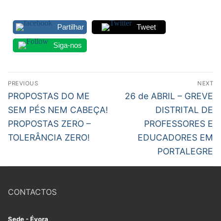
PROFESSORES CONTRATADOS
Partilhar
Tweet
DOCENTES APOSENTADOS
Siga-nos
Navegação
PREVIOUS
NEXT
de
Previous
Next
PROPOSTAS DO ME
26 de ABRIL – GREVE
post:
post:
artigos
SEM PÉS NEM CABEÇA!
DISTRITAL DE
PROPOSTAS ZERO –
PROFESSORES E
TOLERÂNCIA ZERO!
EDUCADORES EM
PORTALEGRE
CONTACTOS
Sede - Évora