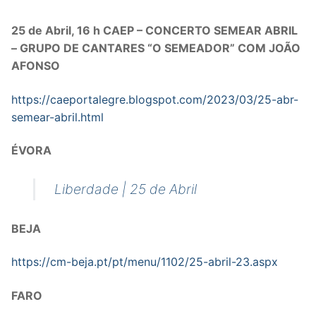
Legislação
25 de Abril, 16 h CAEP – CONCERTO SEMEAR ABRIL
– GRUPO DE CANTARES “O SEMEADOR” COM JOÃO
Sectores
AFONSO
Sectores
Formação
https://caeportalegre.blogspot.com/2023/03/25-abr-
PRÉ-ESCOLAR
Área de Sócios
semear-abril.html
1º CICLO
Revista Intervir
ÉVORA
2º/3º CEB / SECUNDÁRIO
Contactos
Liberdade | 25 de Abril
ENSINO ARTÍSTICO
BEJA
EDUCAÇÃO ESPECIAL
https://cm-beja.pt/pt/menu/1102/25-abril-23.aspx
PARTICULAR / IPSS / MISERICÓRDIAS
FARO
ENSINO SUPERIOR