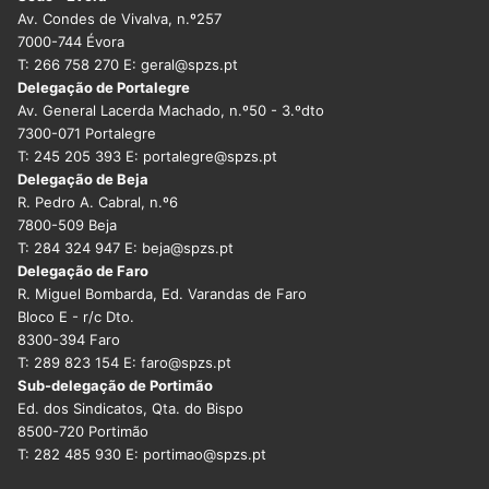
Av. Condes de Vivalva, n.º257
7000-744 Évora
T: 266 758 270 E: geral@spzs.pt
Delegação de Portalegre
Av. General Lacerda Machado, n.º50 - 3.ºdto
7300-071 Portalegre
T: 245 205 393 E: portalegre@spzs.pt
Delegação de Beja
R. Pedro A. Cabral, n.º6
7800-509 Beja
T: 284 324 947 E: beja@spzs.pt
Delegação de Faro
R. Miguel Bombarda, Ed. Varandas de Faro
Bloco E - r/c Dto.
8300-394 Faro
T: 289 823 154 E: faro@spzs.pt
Sub-delegação de Portimão
Ed. dos Sindicatos, Qta. do Bispo
8500-720 Portimão
T: 282 485 930 E: portimao@spzs.pt