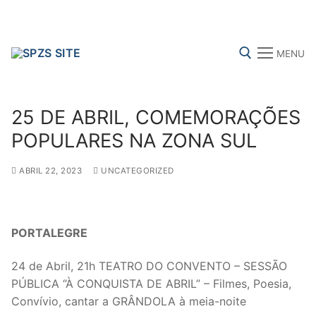
Skip
to
content
MENU
Search for:
25 DE ABRIL, COMEMORAÇÕES
POPULARES NA ZONA SUL
ABRIL 22, 2023
UNCATEGORIZED
FENPROF
CGTP-IN
FRENTE COMUM
Search
PORTALEGRE
for:
24 de Abril, 21h TEATRO DO CONVENTO – SESSÃO
sindicalização
PÚBLICA “À CONQUISTA DE ABRIL” – Filmes, Poesia,
Convívio, cantar a GRÂNDOLA à meia-noite
Notícias