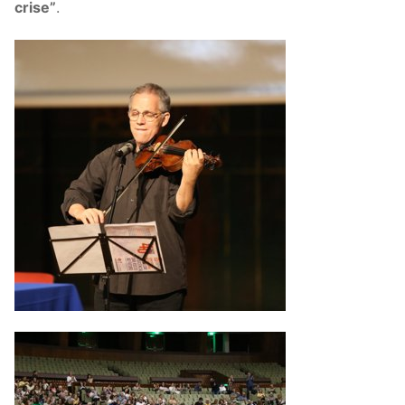
crise”
.