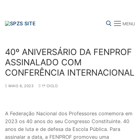
Skip
to
content
MENU
Search for:
40º ANIVERSÁRIO DA FENPROF
ASSINALADO COM
CONFERÊNCIA INTERNACIONAL
FENPROF
CGTP-IN
FRENTE COMUM
MAIO 6, 2023
1º CICLO
Search
for:
A Federação Nacional dos Professores comemora em
2023 os 40 anos do seu Congresso Constituinte. 40
sindicalização
anos de luta e de defesa da Escola Pública. Para
Notícias
assinalar a data, a FENPROF promoveu uma