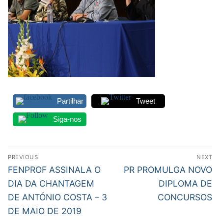
Partilhar
Tweet
Siga-nos
Navegação
PREVIOUS
NEXT
de
Previous
Next
FENPROF ASSINALA O
PR PROMULGA NOVO
post:
post:
artigos
DIA DA CHANTAGEM
DIPLOMA DE
DE ANTÓNIO COSTA – 3
CONCURSOS
DE MAIO DE 2019