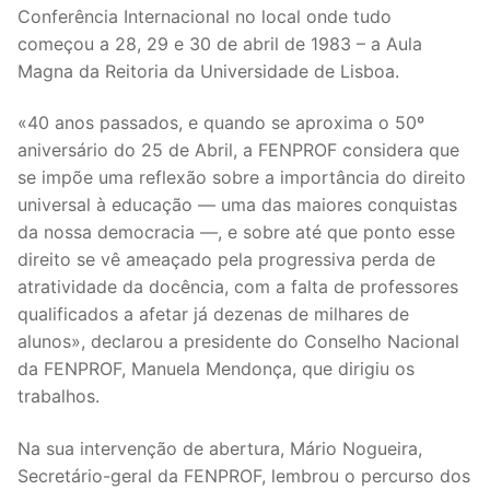
Conferência Internacional no local onde tudo
Legislação
começou a 28, 29 e 30 de abril de 1983 – a Aula
Magna da Reitoria da Universidade de Lisboa.
Sectores
«40 anos passados, e quando se aproxima o 50º
PRÉ-ESCOLAR
aniversário do 25 de Abril, a FENPROF considera que
1º CICLO
se impõe uma reflexão sobre a importância do direito
universal à educação — uma das maiores conquistas
2º/3º CEB / SECUNDÁRIO
da nossa democracia —, e sobre até que ponto esse
direito se vê ameaçado pela progressiva perda de
ENSINO ARTÍSTICO
atratividade da docência, com a falta de professores
qualificados a afetar já dezenas de milhares de
EDUCAÇÃO ESPECIAL
alunos», declarou a presidente do Conselho Nacional
PARTICULAR / IPSS / MISERICÓRDIAS
da FENPROF, Manuela Mendonça, que dirigiu os
trabalhos.
ENSINO SUPERIOR
Na sua intervenção de abertura, Mário Nogueira,
PROFESSORES CONTRATADOS
Secretário-geral da FENPROF, lembrou o percurso dos