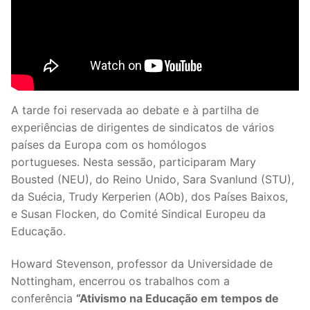
A tarde foi reservada ao debate e à partilha de
experiências de dirigentes de sindicatos de vários
países da Europa com os homólogos
portugueses. Nesta sessão, participaram Mary
Bousted (NEU), do Reino Unido, Sara Svanlund (STU),
da Suécia, Trudy Kerperien (AOb), dos Países Baixos,
e Susan Flocken, do Comité Sindical Europeu da
Educação.
Howard Stevenson, professor da Universidade de
Nottingham, encerrou os trabalhos com a
conferência
“Ativismo na Educação em tempos de