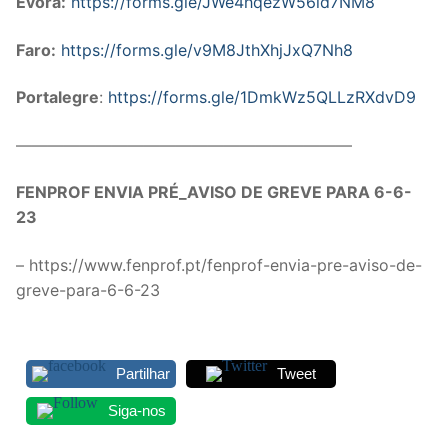
Évora:
https://forms.gle/JWe4hqezW56id7NM8
Legislação
Faro:
https://forms.gle/v9M8JthXhjJxQ7Nh8
Sectores
Portalegre
:
https://forms.gle/1DmkWz5QLLzRXdvD9
PRÉ-ESCOLAR
—————————————————————
1º CICLO
FENPROF ENVIA PRÉ_AVISO DE GREVE PARA 6-6-
2º/3º CEB / SECUNDÁRIO
23
ENSINO ARTÍSTICO
– https://www.fenprof.pt/fenprof-envia-pre-aviso-de-
EDUCAÇÃO ESPECIAL
greve-para-6-6-23
PARTICULAR / IPSS / MISERICÓRDIAS
Partilhar
Tweet
ENSINO SUPERIOR
Siga-nos
PROFESSORES CONTRATADOS