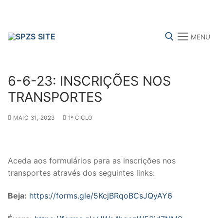
Skip
to
content
MENU
Search for:
6-6-23: INSCRIÇÕES NOS
TRANSPORTES
MAIO 31, 2023
1º CICLO
FENPROF
CGTP-IN
FRENTE COMUM
Search
Aceda aos formulários para as inscrições nos
for:
transportes através dos seguintes links:
sindicalização
Beja:
https://forms.gle/5KcjBRqoBCsJQyAY6
Notícias