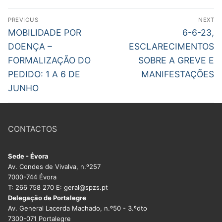
DOCENTES APOSENTADOS
Navegação
PREVIOUS
NEXT
Formação
de
Previous
Next
MOBILIDADE POR
6-6-23,
post:
post:
artigos
DOENÇA –
ESCLARECIMENTOS
Área de Sócios
FORMALIZAÇÃO DO
SOBRE A GREVE E
Revista Intervir
PEDIDO: 1 A 6 DE
MANIFESTAÇÕES
JUNHO
Contactos
CONTACTOS
Sede - Évora
Av. Condes de Vivalva, n.º257
7000-744 Évora
T: 266 758 270 E: geral@spzs.pt
Delegação de Portalegre
Av. General Lacerda Machado, n.º50 - 3.ºdto
7300-071 Portalegre