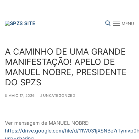
Skip
to
content
MENU
Search for:
A CAMINHO DE UMA GRANDE
MANIFESTAÇÃO! APELO DE
MANUEL NOBRE, PRESIDENTE
FENPROF
CGTP-IN
FRENTE COMUM
DO SPZS
MAIO 17, 2026
UNCATEGORIZED
Search
for:
sindicalização
Ver mensagem de MANUEL NOBRE:
https://drive.google.com/file/d/11W031jXSNBe7rTymvp0
Notícias
usp=sharing