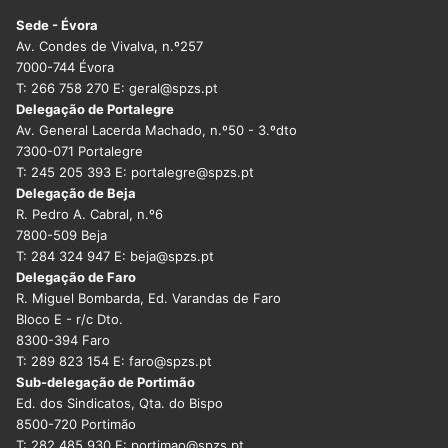
Sede - Évora
Av. Condes de Vivalva, n.º257
7000-744 Évora
T: 266 758 270 E: geral@spzs.pt
Delegação de Portalegre
Av. General Lacerda Machado, n.º50 - 3.ºdto
7300-071 Portalegre
T: 245 205 393 E: portalegre@spzs.pt
Delegação de Beja
R. Pedro A. Cabral, n.º6
7800-509 Beja
T: 284 324 947 E: beja@spzs.pt
Delegação de Faro
R. Miguel Bombarda, Ed. Varandas de Faro
Bloco E - r/c Dto.
8300-394 Faro
T: 289 823 154 E: faro@spzs.pt
Sub-delegação de Portimão
Ed. dos Sindicatos, Qta. do Bispo
8500-720 Portimão
T: 282 485 930 E: portimao@spzs.pt