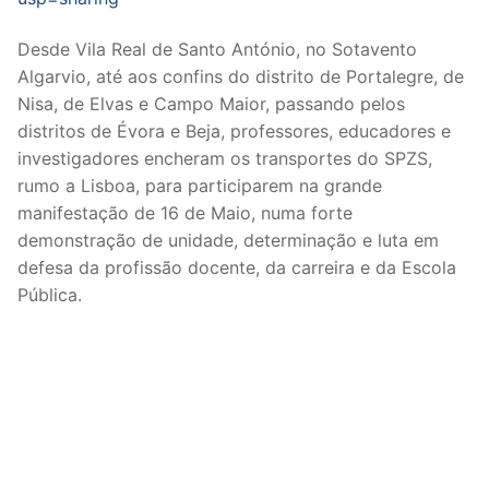
Legislação
Desde Vila Real de Santo António, no Sotavento
Algarvio, até aos confins do distrito de Portalegre, de
Sectores
Nisa, de Elvas e Campo Maior, passando pelos
PRÉ-ESCOLAR
distritos de Évora e Beja, professores, educadores e
investigadores encheram os transportes do SPZS,
1º CICLO
rumo a Lisboa, para participarem na grande
manifestação de 16 de Maio, numa forte
2º/3º CEB / SECUNDÁRIO
demonstração de unidade, determinação e luta em
ENSINO ARTÍSTICO
defesa da profissão docente, da carreira e da Escola
Pública.
EDUCAÇÃO ESPECIAL
PARTICULAR / IPSS / MISERICÓRDIAS
ENSINO SUPERIOR
PROFESSORES CONTRATADOS