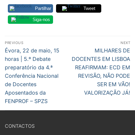
DOCENTES APOSENTADOS
Partilhar
Tweet
Formação
Siga-nos
Área de Sócios
Navegação
PREVIOUS
NEXT
Revista Intervir
de
Previous
Next
Évora, 22 de maio, 15
MILHARES DE
Contactos
post:
post:
artigos
horas | 5.º Debate
DOCENTES EM LISBOA
preparatório da 4.ª
REAFIRMAM: ECD EM
Conferência Nacional
REVISÃO, NÃO PODE
de Docentes
SER EM VÃO!
Aposentados da
VALORIZAÇÃO JÁ!
FENPROF – SPZS
CONTACTOS