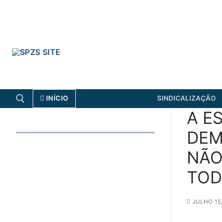
Skip
to
content
INÍCIO
SINDICALIZAÇÃO
A E
DEM
Search for:
NÃO
FENPROF
CGTP-IN
TOD
Search
for:
JULHO 15