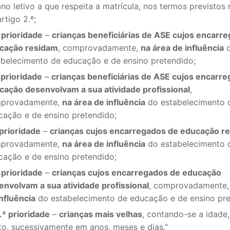
no letivo a que respeita a matrícula, nos termos previstos 
rtigo 2.º;
 prioridade
–
crianças beneficiárias de ASE cujos encarr
cação residam
, comprovadamente,
na área de influência
abelecimento de educação e de ensino pretendido;
 prioridade
–
crianças beneficiárias de ASE cujos encarr
cação desenvolvam a sua atividade profissional
,
provadamente,
na área de influência
do estabelecimento 
cação e de ensino pretendido;
 prioridade
–
crianças cujos encarregados de educação r
provadamente,
na área de influência
do estabelecimento 
cação e de ensino pretendido;
 prioridade
–
crianças cujos encarregados de educação
envolvam a sua atividade profissional
, comprovadamente
nfluência
do estabelecimento de educação e de ensino pre
.ª prioridade
–
crianças mais velhas
, contando-se a idade,
ito, sucessivamente em anos, meses e dias.”