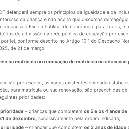
S CONTRATADOS
F defenderá sempre os princípios da igualdade e da inclu
interesse da criança e não aceita que discursos demagógi
POSENTADOS
 em causa a Escola Pública, democrática e para todos, e r
itérios de admissão na rede pública de educação pré-esco
 por lei, conforme descrito no Artigo 10.º do Despacho No
2025, de 21 de março:
des na matrícula ou renovação de matrícula na educação 
ducação pré-escolar, as vagas existentes em cada estabele
ção, para matrícula ou sua renovação, são preenchidas de
guintes prioridades:
 prioridade
– crianças que completem
os 5 e os 4 anos de 
 31 de dezembro
, sucessivamente pela ordem indicada;
 prioridade
– crianças que completem
os 3 anos de idade 