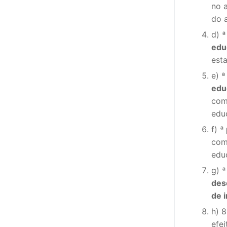
no a
do a
d)
ª
edu
est
e)
ª
edu
com
edu
f)
ª
com
edu
g)
ª
des
de i
h) 8
efe