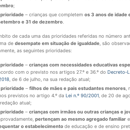
embro
;
 prioridade
– crianças que completem
os 3 anos de idade 
setembro e 31 de dezembro
.
bito de cada uma das prioridades referidas no número ante
rma de
desempate em situação de igualdade
, são observa
mente, as seguintes prioridades:
 prioridade
–
crianças com necessidades educativas espe
acordo com o previsto nos artigos 27.º e 36.º do
Decreto-Le
2018
, de 6 de julho, na sua redação atual;
 prioridade
–
filhos de mães e pais estudantes menores
, 
mos previstos no artigo 4.º da
Lei n.º 90/2001
, de 20 de ago
redação atual;
 prioridade
–
crianças com irmãos ou outras crianças e j
provadamente,
pertençam ao mesmo agregado familiar
e
requentar o estabelecimento
de educação e de ensino pre