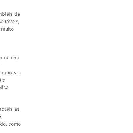
mbleia da
eitáveis,
 muito
a ou nas
e
o muros e
s e
lica
roteja as
e
dade, como