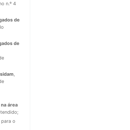
no n.º 4
egados de
do
egados de
de
esidam
,
de
,
na área
tendido;
 para o