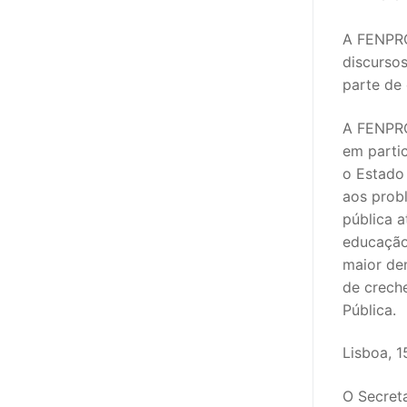
A FENPRO
discursos
parte de 
A FENPROF
em partic
o Estado
aos prob
pública 
educação
maior de
de creche
Pública.
Lisboa, 1
O Secret