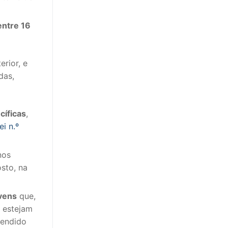
entre 16
rior, e
das,
cíficas
,
i n.º
nos
sto, na
ovens
que,
 estejam
tendido