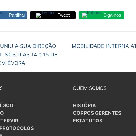
Partilhar
Tweet
Siga-nos
egação
Next
EUNIU A SUA DIREÇÃO
MOBILIDADE INTERNA A
post:
 NOS DIAS 14 e 15 DE
gos
EM ÉVORA
S
QUEM SOMOS
ÍDICO
HISTÓRIA
ÃO
CORPOS GERENTES
NTERVIR
ESTATUTOS
/PROTOCOLOS
E