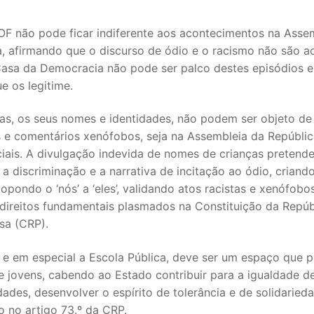
F não pode ficar indiferente aos acontecimentos na Asse
, afirmando que o discurso de ódio e o racismo não são ac
Casa da Democracia não pode ser palco destes episódios e
e os legitime.
ças, os seus nomes e identidades, não podem ser objeto de
s e comentários xenófobos, seja na Assembleia da Repúblic
iais. A divulgação indevida de nomes de crianças pretend
 a discriminação e a narrativa de incitação ao ódio, criand
SECUNDÁRIO
 opondo o ‘nós’ a ‘eles’, validando atos racistas e xenófobo
 direitos fundamentais plasmados na Constituição da Repúb
TICO
sa (CRP).
PECIAL
 e em especial a Escola Pública, deve ser um espaço que p
e jovens, cabendo ao Estado contribuir para a igualdade d
 IPSS / MISERICÓRDIAS
ades, desenvolver o espírito de tolerância e de solidarie
 no artigo 73.º da CRP.
RIOR