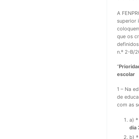
PROFESSORE
A FENPRO
superior 
DOCENTES A
coloquem
que os cr
Formação
definidos
n.º 2-B/
Área de Sócios
Revista Intervir
“
Priorida
escolar
Contactos
1 – Na e
de educa
com as se
a)
ª
dia
b)
ª