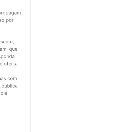
 propagam
sso por
sente,
tam, que
esponda
e oferta
anas com
 pública
cola