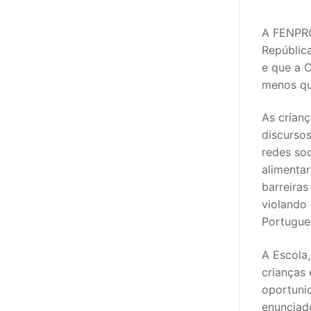
sindicalização
A FENPRO
Notícias
República
Legislação
e que a 
menos qu
Sectores
As crian
PRÉ-ESCOLAR
discurso
redes soc
1º CICLO
alimentar
2º/3º CEB / 
barreiras
violando
ENSINO ARTÍS
Portugue
EDUCAÇÃO ES
A Escola,
crianças 
PARTICULAR /
oportunid
enunciado
ENSINO SUPE