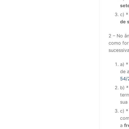
set
c)
ª
de 
2 – No âm
como fo
sucessiva
a)
ª
de 
54/
b)
ª
ter
sua 
c)
ª
com
a
f