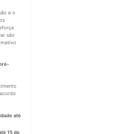
são e o
cos
eforça
lar são
rmativo
pré-
cimento
 acordo
idade até
até 15 de